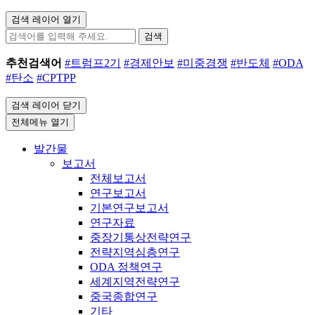
검색 레이어 열기
검색
추천검색어
#트럼프2기
#경제안보
#미중경쟁
#반도체
#ODA
#탄소
#CPTPP
검색 레이어 닫기
전체메뉴 열기
발간물
보고서
전체보고서
연구보고서
기본연구보고서
연구자료
중장기통상전략연구
전략지역심층연구
ODA 정책연구
세계지역전략연구
중국종합연구
기타