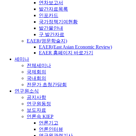
연차보고서
발간자료목록
인포카드
국가정책기여현황
발간물안내
구 발간자료
EAER(영문학술지)
EAER(East Asian Economic Review)
EAER 홈페이지 바로가기
세미나
전체세미나
국제회의
국내회의
전문가 초청간담회
연구원소식
공지사항
연구원동정
보도자료
언론속 KIEP
언론기고
언론인터뷰
연구원관련기사