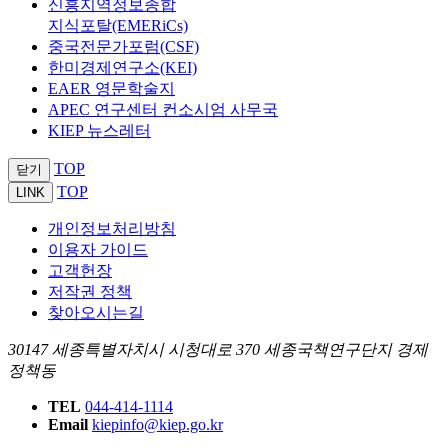
신흥지역정보종합
지식포탈(EMERiCs)
중국전문가포럼(CSF)
한미경제연구소(KEI)
EAER 영문학술지
APEC 연구센터 컨소시엄 사무국
KIEP 뉴스레터
TOP
닫기
TOP
LINK
개인정보처리방침
이용자 가이드
고객헌장
저작권 정책
찾아오시는길
30147 세종특별자치시 시청대로 370 세종국책연구단지 경제
정책동
TEL
044-414-1114
Email
kiepinfo@kiep.go.kr