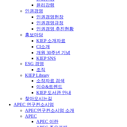
윤리강령
인권경영
인권경영헌장
인권경영규정
인권경영 추진현황
홍보마당
KIEP 소개자료
CI소개
개원 30주년 기념
KIEP SNS
ESG 경영
조직
KIEP Library
소장자료 검색
이슈&트렌드
KIEP 도서관 안내
찾아오시는길
APEC 연구컨소시엄
APEC연구컨소시엄 소개
APEC
APEC 이란