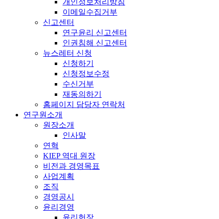
개인정보처리방침
이메일수집거부
신고센터
연구윤리 신고센터
인권침해 신고센터
뉴스레터 신청
신청하기
신청정보수정
수신거부
재동의하기
홈페이지 담당자 연락처
연구원소개
원장소개
인사말
연혁
KIEP 역대 원장
비전과 경영목표
사업계획
조직
경영공시
윤리경영
윤리헌장