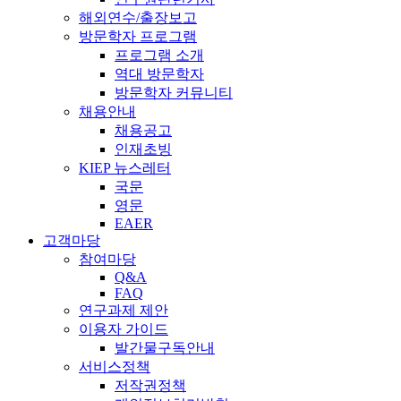
해외연수/출장보고
방문학자 프로그램
프로그램 소개
역대 방문학자
방문학자 커뮤니티
채용안내
채용공고
인재초빙
KIEP 뉴스레터
국문
영문
EAER
고객마당
참여마당
Q&A
FAQ
연구과제 제안
이용자 가이드
발간물구독안내
서비스정책
저작권정책