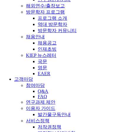
해외연수/출장보고
방문학자 프로그램
프로그램 소개
역대 방문학자
방문학자 커뮤니티
채용안내
채용공고
인재초빙
KIEP 뉴스레터
국문
영문
EAER
고객마당
참여마당
Q&A
FAQ
연구과제 제안
이용자 가이드
발간물구독안내
서비스정책
저작권정책