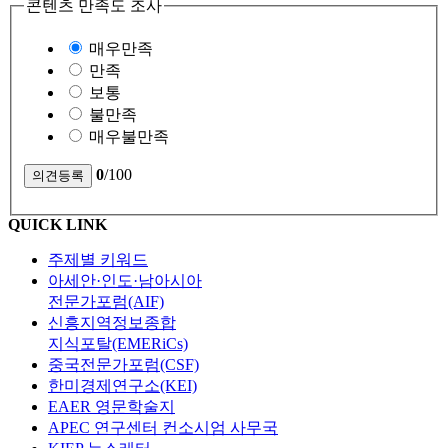
콘텐츠 만족도 조사
매우만족
만족
보통
불만족
매우불만족
0
/100
QUICK LINK
주제별 키워드
아세안·인도·남아시아
전문가포럼(AIF)
신흥지역정보종합
지식포탈(EMERiCs)
중국전문가포럼(CSF)
한미경제연구소(KEI)
EAER 영문학술지
APEC 연구센터 컨소시엄 사무국