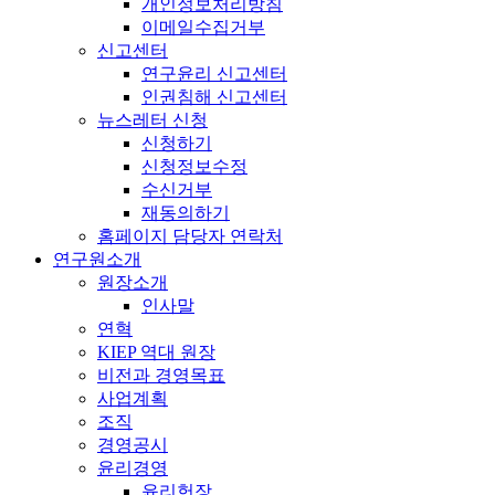
개인정보처리방침
이메일수집거부
신고센터
연구윤리 신고센터
인권침해 신고센터
뉴스레터 신청
신청하기
신청정보수정
수신거부
재동의하기
홈페이지 담당자 연락처
연구원소개
원장소개
인사말
연혁
KIEP 역대 원장
비전과 경영목표
사업계획
조직
경영공시
윤리경영
윤리헌장