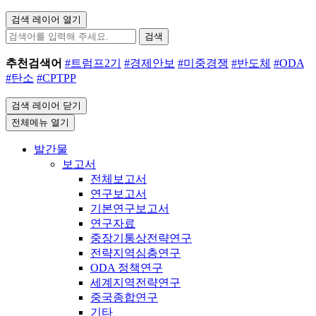
검색 레이어 열기
검색
추천검색어
#트럼프2기
#경제안보
#미중경쟁
#반도체
#ODA
#탄소
#CPTPP
검색 레이어 닫기
전체메뉴 열기
발간물
보고서
전체보고서
연구보고서
기본연구보고서
연구자료
중장기통상전략연구
전략지역심층연구
ODA 정책연구
세계지역전략연구
중국종합연구
기타