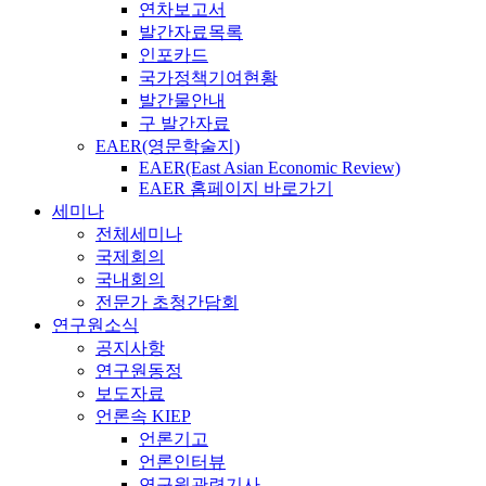
연차보고서
발간자료목록
인포카드
국가정책기여현황
발간물안내
구 발간자료
EAER(영문학술지)
EAER(East Asian Economic Review)
EAER 홈페이지 바로가기
세미나
전체세미나
국제회의
국내회의
전문가 초청간담회
연구원소식
공지사항
연구원동정
보도자료
언론속 KIEP
언론기고
언론인터뷰
연구원관련기사