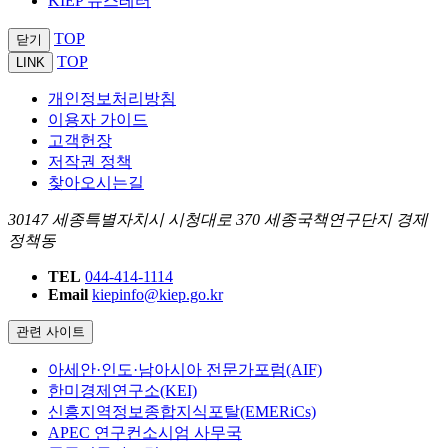
KIEP 뉴스레터
TOP
닫기
TOP
LINK
개인정보처리방침
이용자 가이드
고객헌장
저작권 정책
찾아오시는길
30147 세종특별자치시 시청대로 370 세종국책연구단지 경제
정책동
TEL
044-414-1114
Email
kiepinfo@kiep.go.kr
관련 사이트
아세안·인도·남아시아 전문가포럼(AIF)
한미경제연구소(KEI)
신흥지역정보종합지식포탈(EMERiCs)
APEC 연구컨소시엄 사무국