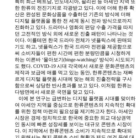
특히 최근 베트남, 인도네시아, 필리핀 등 아세안 지역 또
한 한류의 전진기지로 각광받고 있다. 이에 더해 한류 확
산은 완성된 문화상품을 수출하던 기존의 방식에 더해
디지털 플랫폼을 통한 전 세계 동시 전파 방식으로까지
진화하고 있다. 드라마나 영화의 편당 수출 가격을 따지
던 고전적인 방식 외에 새로운 진출 패턴이 나타나는 것
이다. 이를테면 한국 드라마 전체가 넷플릭스에 판매되
기도 하고, 넷플릭스가 한국 드라마 전편을 제공함으로
써 소비자들이 편한 시간에 편한 분량만큼을 시청하게
하는 이른바 ‘몰아보기(binge-watching)’ 방식이 시도되기
도 했다. COVID-19 시대 각국에서 새로운 문화콘텐츠의
제작과 보급에 애를 먹고 있는 동안, 한류콘텐츠는 재빠
르게 디지털 플랫폼 시대에 맞는 해외 진출전략을 구사
함으로써 상당한 반사효과를 보고 있다. 이처럼 한류는
다방면에서 새로운 국면을 맞고 있다.
이에 본 연구는 급변하는 디지털 플랫폼 시대를 맞이하
여 아세안 지역을 중심으로 한류콘텐츠의 지속적인 확대
를 위한 정책 마련의 필요성을 제기하고자 한다. 아세안
시장은 경제·정치적으로 한국에 중요한 외교 대상권역
인 동시에 빠른 성장세를 보이는 대규모 콘텐츠 시장이
다. 이 지역에서 한류콘텐츠 소비가 지속적으로 확대되
기 위해서는 현지 콘텐츠 소비 현황과 제도 여건 등에 대