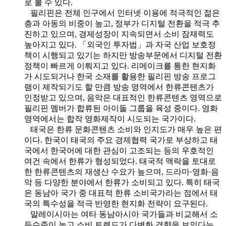
로 볼 수 있다.
필리핀은 전체 인구에서 인터넷 이용에 적극적인 젊은
층과 아동의 비중이 높고, 정부가 디지털 전환을 적극 추
진하고 있으며, 경제성장이 지속되면서 소비 잠재력도
높아지고 있다. 「외국인 투자법」과 자국 산업 보호정
책이 시행되고 있기는 하지만 방송부문에서 디지털 전환
정책이 빠르게 이뤄지고 있다. 리메이크를 통한 현지화
가 시도되거나 한국 소재를 활용한 필리핀 방송 프로그
램이 제작되기도 할 만큼 방송 영역에서 한류콘텐츠가
인정받고 있으며, 음악은 대표적인 한류콘텐츠 영역으로
필리핀 멤버가 합류된 아이돌 그룹을 육성 중이다. 영화
영역에서는 합작 영화제작이 시도되는 국가이다.
태국은 한류 문화콘텐츠 소비와 인지도가 매우 높은 편
이다. 한국이 태국의 주요 경제협력 국가로 부상하고 태
국에서 한국어에 대한 관심이 고조되는 등의 우호적인
여건 속에서 한류가 형성되었다. 태국적 맥락을 토대로
한 한류콘텐츠의 재생산 수요가 높으며, 드라마·영화·음
악 등 다양한 분야에서 한류가 소비되고 있다. 특히 태국
은 동남아 국가 중 대표적 한류 소비국가라는 점에서 태
국의 특수성을 적극 반영한 현지화 전략이 요구된다.
말레이시아는 여타 동남아시아 국가들과 비교해서 소
득수준이 높고 소비 트렌드가 다변화 경향을 보인다는