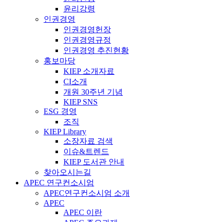
윤리강령
인권경영
인권경영헌장
인권경영규정
인권경영 추진현황
홍보마당
KIEP 소개자료
CI소개
개원 30주년 기념
KIEP SNS
ESG 경영
조직
KIEP Library
소장자료 검색
이슈&트렌드
KIEP 도서관 안내
찾아오시는길
APEC 연구컨소시엄
APEC연구컨소시엄 소개
APEC
APEC 이란