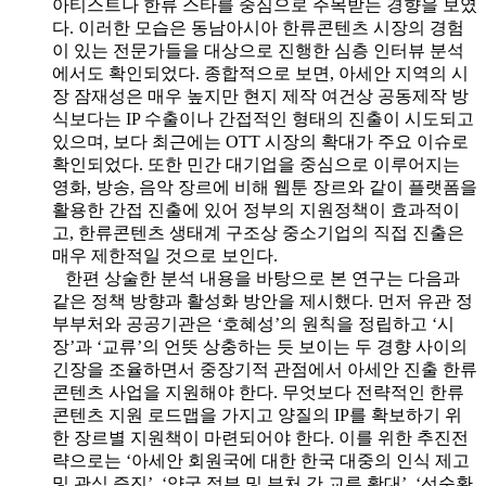
아티스트나 한류 스타를 중심으로 주목받는 경향을 보였
다. 이러한 모습은 동남아시아 한류콘텐츠 시장의 경험
이 있는 전문가들을 대상으로 진행한 심층 인터뷰 분석
에서도 확인되었다. 종합적으로 보면, 아세안 지역의 시
장 잠재성은 매우 높지만 현지 제작 여건상 공동제작 방
식보다는 IP 수출이나 간접적인 형태의 진출이 시도되고
있으며, 보다 최근에는 OTT 시장의 확대가 주요 이슈로
확인되었다. 또한 민간 대기업을 중심으로 이루어지는
영화, 방송, 음악 장르에 비해 웹툰 장르와 같이 플랫폼을
활용한 간접 진출에 있어 정부의 지원정책이 효과적이
고, 한류콘텐츠 생태계 구조상 중소기업의 직접 진출은
매우 제한적일 것으로 보인다.
한편 상술한 분석 내용을 바탕으로 본 연구는 다음과
같은 정책 방향과 활성화 방안을 제시했다. 먼저 유관 정
부부처와 공공기관은 ‘호혜성’의 원칙을 정립하고 ‘시
장’과 ‘교류’의 언뜻 상충하는 듯 보이는 두 경향 사이의
긴장을 조율하면서 중장기적 관점에서 아세안 진출 한류
콘텐츠 사업을 지원해야 한다. 무엇보다 전략적인 한류
콘텐츠 지원 로드맵을 가지고 양질의 IP를 확보하기 위
한 장르별 지원책이 마련되어야 한다. 이를 위한 추진전
략으로는 ‘아세안 회원국에 대한 한국 대중의 인식 제고
및 관심 증진’, ‘양국 정부 및 부처 간 교류 확대’, ‘선순환