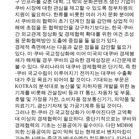
구 인프라를 갖춘 대학, 그 밖의 문화콘텐츠 생산 기업이
쿠바 시장에 대한 관심을 제고할 수 있도록 정부차원의
지원이 필요하다. 한류를 비롯한 여러 가지 문화 분야에
서 쿠바와의 협력이 초기 단계인 점을 감안해 상업적 이
해에 초점을 둔 협력방안을 강구하기보다는, 한국·쿠바
간 외교관계 정상화 및 경제협력 확대를 위한 여건 조성
용 문화협력방안 도출에 중점을 둘 필요가 있다.
경제적 측면에서는 다음과 같은 점들을 감안할 필요가
있다. 미·쿠바 국교정상화에 이어 미국의 대쿠바 경제봉
쇄가 해제될 경우 쿠바의 급속한 경제성장은 시간문제로
볼 수 있다. 우리나라의 대쿠바 경제협력은 단기적, 즉 한
·쿠바 국교수립이 이루어지기 전까지는 대쿠바 수출확
대가 주요 목표가 되어야 할 것이다. 기대되는 부문은
KOTRA의 분석대로 농산물 및 지하자원 개발을 위한 농
기계를 비롯해 건설장비 등과 IT 통신, 자동차 및 부품,
호텔 및 가정용 가전, 소비자용 정보통신기기, 의약품 및
의료기기, 광산기자재 및 가공기계류 등일 것이다.
그러나 한·쿠바 간 국교정상화가 이루어진다면 교역확
대 이상의 경제협력이 필요하다. 중단기적으로는 쿠바와
경제협력의 기초는 신용공여가 필수이다. 다만 MDB에
의한 신용공여의 길이 막혀 있는 현재로서 벤치마킹이
가능한 사례는 중국과 베네수엘라 정도뿐이다. 따라서