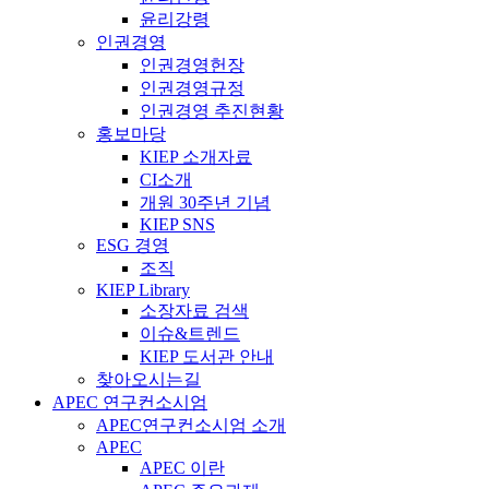
윤리강령
인권경영
인권경영헌장
인권경영규정
인권경영 추진현황
홍보마당
KIEP 소개자료
CI소개
개원 30주년 기념
KIEP SNS
ESG 경영
조직
KIEP Library
소장자료 검색
이슈&트렌드
KIEP 도서관 안내
찾아오시는길
APEC 연구컨소시엄
APEC연구컨소시엄 소개
APEC
APEC 이란