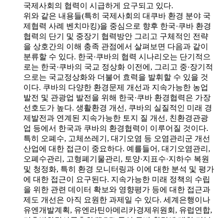
국제사회의 협력이 시급하게 요구되고 있다.
위와 같은 내용들(특히 국제사회의 대쿠바 환경 분야 국
제협력 사례 벤치마킹)을 중심으로 향후 한국·쿠바 환경
협력의 단기 및 중장기 협력방안 그리고 구체적인 전략
을 상호간의 이해 충족 관점에서 살펴보면 다음과 같이
분류할 수 있다. 한국·쿠바의 협력 시나리오는 단기적으
로는 한국·쿠바의 국교 정상화 이전에, 그리고 중·장기적
으로는 국교정상화와 더불어 효력을 발휘할 수 있을 것
이다. 쿠바의 다양한 환경문제 개선과 지속가능한 농업
발전 및 관광업 발전을 위해 한국·쿠바 환경협력은 가장
선호도가 높다. 생활환경 개선, 쿠바의 실질적인 미래 경
제발전과 연계된 지속가능한 토지 질 개선, 친환경관광
업 등에서 한국과 쿠바의 환경협력이 이루어질 것이다.
특히 오폐수, 고체쓰레기, 대기오염 등 오염관리군 개선
산업에 대한 접근이 중요하다. 예를들어, 대기오염관리,
오폐수관리, 고형폐기물관리, 토양·지표수·지하수 복원
및 청정화, 특히 환경 모니터링과 이에 대한 분석 및 평가
에 대한 접근이 요구된다. 지속가능한 미래 정책의 수립
을 위한 관련 데이터 확보와 영향평가 등에 대한 접근과
제도 개선은 아직 요원한 과제일 수 있다. 세계은행이나
유엔개발계획, 유엔라틴아메리카경제위원회, 유럽연합,