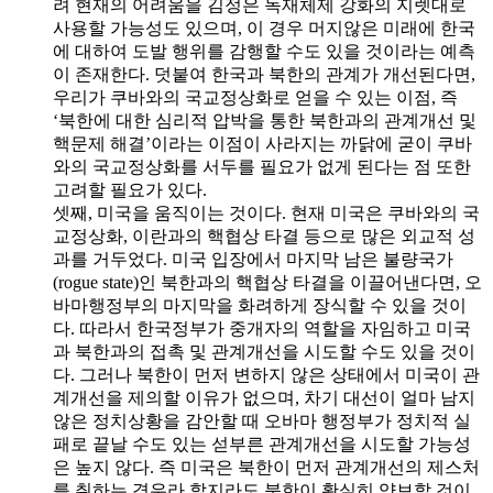
려 현재의 어려움을 김정은 독재체제 강화의 지렛대로
사용할 가능성도 있으며, 이 경우 머지않은 미래에 한국
에 대하여 도발 행위를 감행할 수도 있을 것이라는 예측
이 존재한다. 덧붙여 한국과 북한의 관계가 개선된다면,
우리가 쿠바와의 국교정상화로 얻을 수 있는 이점, 즉
‘북한에 대한 심리적 압박을 통한 북한과의 관계개선 및
핵문제 해결’이라는 이점이 사라지는 까닭에 굳이 쿠바
와의 국교정상화를 서두를 필요가 없게 된다는 점 또한
고려할 필요가 있다.
셋째, 미국을 움직이는 것이다. 현재 미국은 쿠바와의 국
교정상화, 이란과의 핵협상 타결 등으로 많은 외교적 성
과를 거두었다. 미국 입장에서 마지막 남은 불량국가
(rogue state)인 북한과의 핵협상 타결을 이끌어낸다면, 오
바마행정부의 마지막을 화려하게 장식할 수 있을 것이
다. 따라서 한국정부가 중개자의 역할을 자임하고 미국
과 북한과의 접촉 및 관계개선을 시도할 수도 있을 것이
다. 그러나 북한이 먼저 변하지 않은 상태에서 미국이 관
계개선을 제의할 이유가 없으며, 차기 대선이 얼마 남지
않은 정치상황을 감안할 때 오바마 행정부가 정치적 실
패로 끝날 수도 있는 섣부른 관계개선을 시도할 가능성
은 높지 않다. 즉 미국은 북한이 먼저 관계개선의 제스처
를 취하는 경우라 할지라도 북한이 확실히 양보할 것이