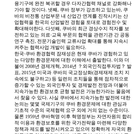
융기구에 완전 복귀할 경우 다자간협력 채널로 강화해나
가야 할 것이다. 넷째, 쿠바 정부가 강조하고 있는바, 쿠
바의 비전통 산업부문 내 산업간 연계를 진작시키는 산
업협력을 한국의 산업발전 경험을 토대로 경험전수 및
확대해야한다. 다섯째, 쿠바의 최근 경상수지 적자를 보
전하고 있는 의료·교육 부문의 협력을 관련기관 간 공동
연구 촉진, 전문기술인력 교류사업 확대를 통해 지속시
켜주는 협력사업 개발이 필요하다.
한국·쿠바 환경협력 잠재성은 현재 쿠바가 경험하고 있
는 다양한 환경문제에 대한 이해에서 출발한다. 이와 더
불어 2008년 경제개혁, 2014년 ？외국인직접투자법？ 발
표, 2015년 미국과 쿠바의 국교정상화(경제재제 조치 지
속에도 불구하고) 등 일련의 조치들을 통해 점차적으로
증가할 수 있는 외국인투자 및 경제발전 전망과 더불어
지속가능한 환경보호 균형 발전은 가능한가라는 물음에
서 찾을 수 있다. 사실 쿠바에서 지속가능한 발전에 대한
논의는 몇몇 국제기구의 쿠바 환경문제에 대한 관심과
기초적 수준의 국제협력 요구 외에 거의 없는 수준이다.
물론 1959년 쿠바혁명 이후 혁명정부는 자연자원의 합리
적 이용과 환경보호를 위한 국가전략을 마련해 다양한
정책과 제도를 발전시켜오고 있으며 정확하게 자국의 환