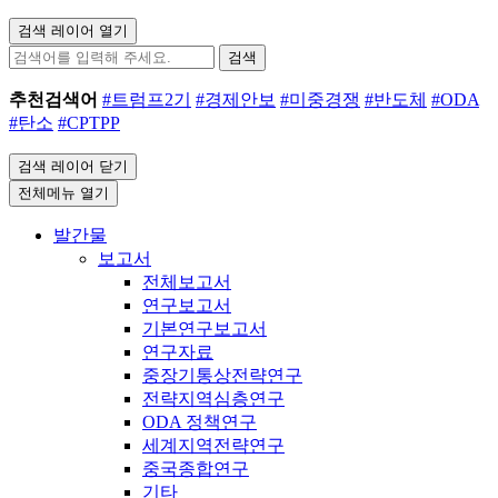
검색 레이어 열기
검색
추천검색어
#트럼프2기
#경제안보
#미중경쟁
#반도체
#ODA
#탄소
#CPTPP
검색 레이어 닫기
전체메뉴 열기
발간물
보고서
전체보고서
연구보고서
기본연구보고서
연구자료
중장기통상전략연구
전략지역심층연구
ODA 정책연구
세계지역전략연구
중국종합연구
기타