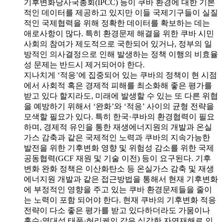
기후변화당사국총회(IPCC) 등이 쿠바 환경에 대한 기본
적인 데이터를 제공하고 있지만 이들 국제기구들이 실질
적인 국제협력을 위해 정확한 데이터를 확보하는 데는
애로사항이 많다. 특히 환경문제 해결을 위한 쿠바 시민
사회의 참여가 제도적으로 국한되어 있거나, 정부의 일
방적인 의사결정으로 인해 발생하는 정책 이행의 비효율
성 문제는 반드시 제거되어야 한다.
지나치게 ‘적응’에 집중되어 있는 쿠바의 정책이 현 시점
에서 사회적 혹은 경제적 피해를 최소화해 좋은 평가를
받고 있다 할지라도, 미래에 발생할 수 있는 또 다른 위협
을 예방하기 위해서 ‘완화’와 ‘적응’ 사이의 균형 전략을
모색할 필요가 있다. 특히 한국·쿠바의 환경협력이 필요
하며, 경제적 유인을 통한 재생에너지원의 개발과 온실
가스 감축과 같은 국제적인 노력과 쿠바의 지속가능한
발전을 위한 기후변화 영향 및 위험성 감소를 위한 국제
공동협력(GCF 재원 및 기술 이전) 등이 요구된다. 기후
변화 완화 정책은 이산화탄소 등 온실가스 감축 및 재생
에너지원 개발과 같은 접근방법을 통해서 현재 기후변화
에 부정적인 영향을 주고 있는 쿠바 환경문제들을 줄이
는 노력이 포함 되어야 한다. 현재 쿠바의 기후변화 적응
전략이 다소 좋은 평가를 받고 있다하더라도 가뭄이나
홍수·열대성 태풍·허리케인 같은 심각한 자연재해로 인