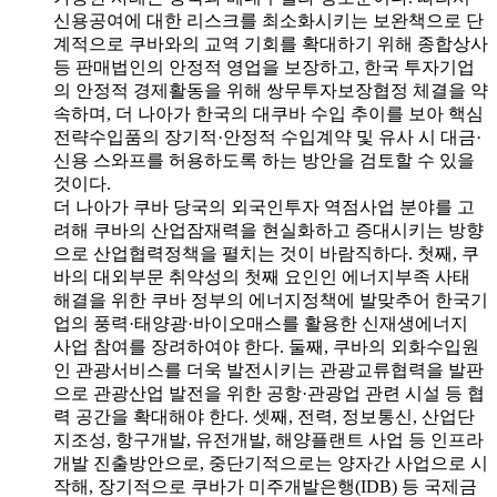
신용공여에 대한 리스크를 최소화시키는 보완책으로 단
계적으로 쿠바와의 교역 기회를 확대하기 위해 종합상사
등 판매법인의 안정적 영업을 보장하고, 한국 투자기업
의 안정적 경제활동을 위해 쌍무투자보장협정 체결을 약
속하며, 더 나아가 한국의 대쿠바 수입 추이를 보아 핵심
전략수입품의 장기적·안정적 수입계약 및 유사 시 대금·
신용 스와프를 허용하도록 하는 방안을 검토할 수 있을
것이다.
더 나아가 쿠바 당국의 외국인투자 역점사업 분야를 고
려해 쿠바의 산업잠재력을 현실화하고 증대시키는 방향
으로 산업협력정책을 펼치는 것이 바람직하다. 첫째, 쿠
바의 대외부문 취약성의 첫째 요인인 에너지부족 사태
해결을 위한 쿠바 정부의 에너지정책에 발맞추어 한국기
업의 풍력·태양광·바이오매스를 활용한 신재생에너지
사업 참여를 장려하여야 한다. 둘째, 쿠바의 외화수입원
인 관광서비스를 더욱 발전시키는 관광교류협력을 발판
으로 관광산업 발전을 위한 공항·관광업 관련 시설 등 협
력 공간을 확대해야 한다. 셋째, 전력, 정보통신, 산업단
지조성, 항구개발, 유전개발, 해양플랜트 사업 등 인프라
개발 진출방안으로, 중단기적으로는 양자간 사업으로 시
작해, 장기적으로 쿠바가 미주개발은행(IDB) 등 국제금