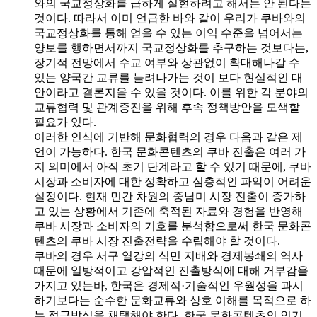
와의 국교정상화를 급하게 실현하려고 해서는 안 된다는
것이다. 따라서 이미 언급한 바와 같이 우리가 쿠바와의
국교정상화를 통해 얻을 수 있는 이익 수준을 넘어서는
양보를 행하면서까지 국교정상화를 추구하는 것보다는,
장기적 전망에서 수교 여부와 상관없이 확대해나갈 수
있는 양국간 교류를 늘려나가는 것이 보다 현실적인 대
안이라고 결론지을 수 있을 것이다. 이를 위한 각 분야의
교류협력 및 관계증진을 위해 후속 정책방안을 모색할
필요가 있다.
이러한 인식에 기반해 문화협력의 경우 다음과 같은 제
언이 가능하다. 한국 문화콘텐츠의 쿠바 진출은 여러 가
지 의미에서 아직 초기 단계라고 할 수 있기 때문에, 쿠바
시장과 소비자에 대한 정확하고 심층적인 파악이 어려운
실정이다. 현재 민간 차원의 중남미 시장 진출이 증가하
고 있는 상황에서 기존에 축적된 자료와 경험을 반영해
쿠바 시장과 소비자의 기호를 분석함으로써 한국 문화콘
텐츠의 쿠바 시장 진출전략을 수립해야 할 것이다.
쿠바의 경우 서구 열강의 식민 지배와 경제봉쇄의 역사
때문에 일방적이고 강압적인 진출방식에 대해 거부감을
가지고 있는바, 한국은 경제적·기술적인 우월성을 과시
하기보다는 순수한 문화교류와 상호 이해를 목적으로 하
는 접근방식을 채택해야 한다. 한국 문화콘텐츠의 인기