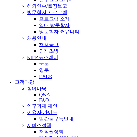
해외연수/출장보고
방문학자 프로그램
프로그램 소개
역대 방문학자
방문학자 커뮤니티
채용안내
채용공고
인재초빙
KIEP 뉴스레터
국문
영문
EAER
고객마당
참여마당
Q&A
FAQ
연구과제 제안
이용자 가이드
발간물구독안내
서비스정책
저작권정책