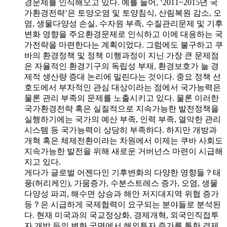
경문제를 인식해오고 있다. 예를 들어, ‘2011~2015년 국
가환경전략’은 토양오염 및 토양침식, 산림복원 감소, 오
염, 생물다양성 손실, 수자원 부족, 수질관리문제 및 기후
변화 영향을 주요환경문제로 인식하고 이에 대응하는 국
가전략을 마련한다는 계획이었다. 그럼에도 불구하고 쿠
바의 환경정책 및 정책 이행과정이 지닌 가장 큰 문제점
은 자율적인 환경기구의 독립성 부재, 환경보호가 늘 경
제적 생산량 증대 논리에 밀린다는 것이다. 중요 정책 선
호도에서 부차적인 관심 대상이라는 점에서 국가능력은
물론 관리 부족의 문제를 노출시키고 있다. 물론 이러한
국가환경전략 혹은 실질적으로 지속가능한 발전정책을
실행하기에는 국가의 예산 부족, 인력 부족, 열악한 관리
시스템 등 국가능력이 상당히 부족하다. 하지만 개방과
개혁 혹은 체제전환이라는 차원에서 이제는 쿠바 사회도
지속가능한 발전을 위해 새로운 거버넌스 마련이 시급해
지고 있다.
게다가 글로벌 어젠다인 기후변화의 다양한 영향들？태
풍(허리케인), 가뭄증가, 수분스트레스 증가, 오염, 생물
다양성 파괴, 해수면 상승과 해안 저지대지역 위협 증가
등？은 시급하게 국제협력이 요구되는 분야들로 분석된
다. 현재 미국과의 국교정상화, 경제개혁, 외국인직접투
자 개방 등의 변화 국면에서 해외투자 증가를 통한 경제