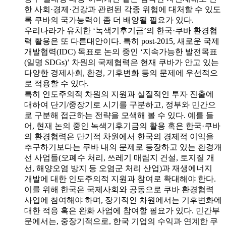
한 사회·경제·건강과 관련된 각종 위험에 대처할 수 있도
록 쿠바의 국가능력이 좀 더 배양될 필요가 있다.
우리나라가 유치한 ‘녹색기후기금’의 한국·쿠바 환경협
력 활용은 또 다른대안이다. 특히 post-2015, 새로운 국제
개발협력(IDC) 목표로 논의 중인 ‘지속가능한 발전목표
(일명 SDGs)’ 차원의 국제협력은 현재 쿠바가 안고 있는
다양한 경제사회, 환경, 기후변화 등의 문제에 우선적으
로 적용할 수 있다.
특히 인도주의적 차원의 지원과 실질적인 투자 진출에
대하여 단기/중장기로 시기를 구분하고, 정부와 민간으
로 구분해 접근하는 전략을 모색해 볼 수 있다. 예를 들
어, 현재 논의 중인 녹색기후기금의 활용 혹은 한국·쿠바
의 환경협력은 단기적 차원에서 한국의 경제적 이익을
추구하기보다는 쿠바 내의 문제로 등장하고 있는 환경개
선 사업들(오폐수 처리, 쓰레기 매립지 건설, 토지질 개
선, 해양오염 방지 등 오염군 처리 산업)과 재생에너지
개발에 대한 인도주의적 지원과 참여로 확대해야 한다.
이를 위해 한국은 국제사회와 공동으로 쿠바 환경협력
사업에 참여해야 하며, 장기적인 차원에서는 기후변화에
대한 적응 혹은 완화 사업에 참여할 필요가 있다. 민간부
문에서는, 중장기적으로, 한국 기업의 수익과 연계한 쿠