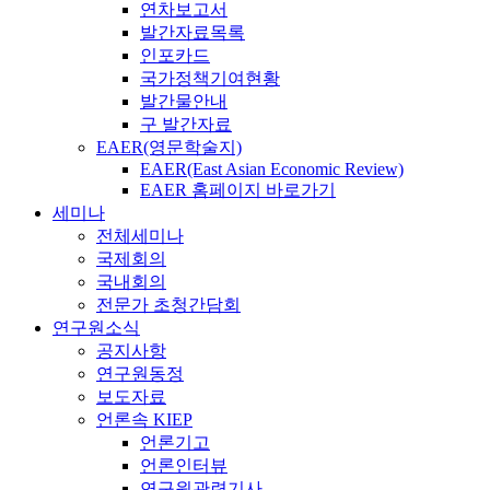
연차보고서
발간자료목록
인포카드
국가정책기여현황
발간물안내
구 발간자료
EAER(영문학술지)
EAER(East Asian Economic Review)
EAER 홈페이지 바로가기
세미나
전체세미나
국제회의
국내회의
전문가 초청간담회
연구원소식
공지사항
연구원동정
보도자료
언론속 KIEP
언론기고
언론인터뷰
연구원관련기사