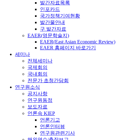
발간자료목록
인포카드
국가정책기여현황
발간물안내
구 발간자료
EAER(영문학술지)
EAER(East Asian Economic Review)
EAER 홈페이지 바로가기
세미나
전체세미나
국제회의
국내회의
전문가 초청간담회
연구원소식
공지사항
연구원동정
보도자료
언론속 KIEP
언론기고
언론인터뷰
연구원관련기사
해외연수/출장보고