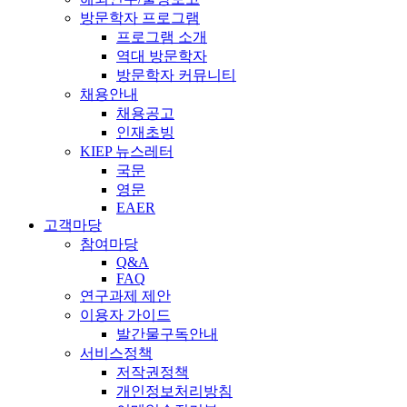
방문학자 프로그램
프로그램 소개
역대 방문학자
방문학자 커뮤니티
채용안내
채용공고
인재초빙
KIEP 뉴스레터
국문
영문
EAER
고객마당
참여마당
Q&A
FAQ
연구과제 제안
이용자 가이드
발간물구독안내
서비스정책
저작권정책
개인정보처리방침