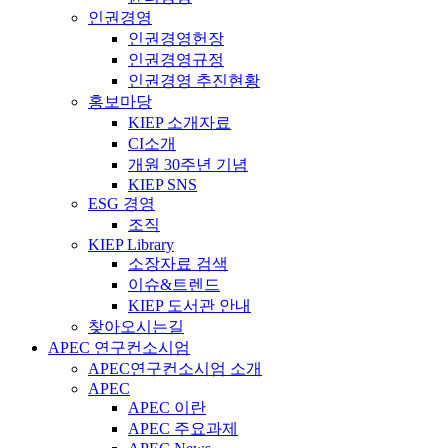
인권경영
인권경영헌장
인권경영규정
인권경영 추진현황
홍보마당
KIEP 소개자료
CI소개
개원 30주년 기념
KIEP SNS
ESG 경영
조직
KIEP Library
소장자료 검색
이슈&트렌드
KIEP 도서관 안내
찾아오시는길
APEC 연구컨소시엄
APEC연구컨소시엄 소개
APEC
APEC 이란
APEC 주요과제