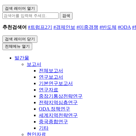
검색 레이어 열기
검색
추천검색어
#트럼프2기
#경제안보
#미중경쟁
#반도체
#ODA
검색 레이어 닫기
전체메뉴 열기
발간물
보고서
전체보고서
연구보고서
기본연구보고서
연구자료
중장기통상전략연구
전략지역심층연구
ODA 정책연구
세계지역전략연구
중국종합연구
기타
현안자료