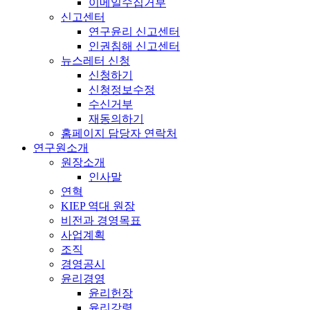
이메일수집거부
신고센터
연구윤리 신고센터
인권침해 신고센터
뉴스레터 신청
신청하기
신청정보수정
수신거부
재동의하기
홈페이지 담당자 연락처
연구원소개
원장소개
인사말
연혁
KIEP 역대 원장
비전과 경영목표
사업계획
조직
경영공시
윤리경영
윤리헌장
윤리강령