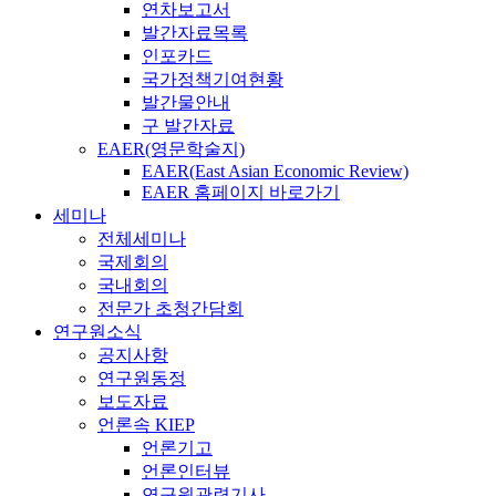
연차보고서
발간자료목록
인포카드
국가정책기여현황
발간물안내
구 발간자료
EAER(영문학술지)
EAER(East Asian Economic Review)
EAER 홈페이지 바로가기
세미나
전체세미나
국제회의
국내회의
전문가 초청간담회
연구원소식
공지사항
연구원동정
보도자료
언론속 KIEP
언론기고
언론인터뷰
연구원관련기사