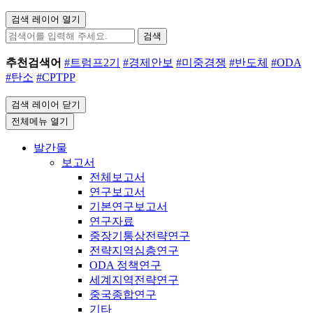
검색 레이어 열기
검색
추천검색어
#트럼프2기
#경제안보
#미중경쟁
#반도체
#ODA
#탄소
#CPTPP
검색 레이어 닫기
전체메뉴 열기
발간물
보고서
전체보고서
연구보고서
기본연구보고서
연구자료
중장기통상전략연구
전략지역심층연구
ODA 정책연구
세계지역전략연구
중국종합연구
기타