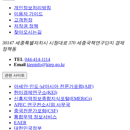
개인정보처리방침
이용자 가이드
고객헌장
저작권 정책
찾아오시는길
30147 세종특별자치시 시청대로 370 세종국책연구단지 경제
정책동
TEL
044-414-1114
Email
kiepinfo@kiep.go.kr
관련 사이트
아세안·인도·남아시아 전문가포럼(AIF)
한미경제연구소(KEI)
신흥지역정보종합지식포탈(EMERiCs)
APEC 연구컨소시엄 사무국
중국전문가포럼(CSF)
통합무역 정보서비스
EAER
대한민국정부