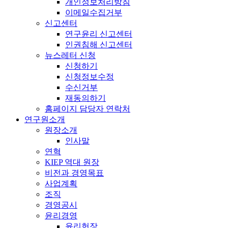
개인정보처리방침
이메일수집거부
신고센터
연구윤리 신고센터
인권침해 신고센터
뉴스레터 신청
신청하기
신청정보수정
수신거부
재동의하기
홈페이지 담당자 연락처
연구원소개
원장소개
인사말
연혁
KIEP 역대 원장
비전과 경영목표
사업계획
조직
경영공시
윤리경영
윤리헌장