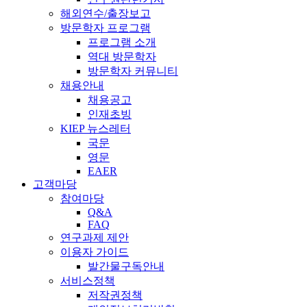
해외연수/출장보고
방문학자 프로그램
프로그램 소개
역대 방문학자
방문학자 커뮤니티
채용안내
채용공고
인재초빙
KIEP 뉴스레터
국문
영문
EAER
고객마당
참여마당
Q&A
FAQ
연구과제 제안
이용자 가이드
발간물구독안내
서비스정책
저작권정책