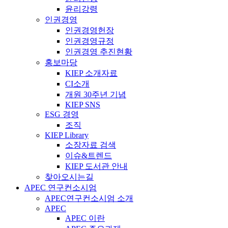
윤리강령
인권경영
인권경영헌장
인권경영규정
인권경영 추진현황
홍보마당
KIEP 소개자료
CI소개
개원 30주년 기념
KIEP SNS
ESG 경영
조직
KIEP Library
소장자료 검색
이슈&트렌드
KIEP 도서관 안내
찾아오시는길
APEC 연구컨소시엄
APEC연구컨소시엄 소개
APEC
APEC 이란