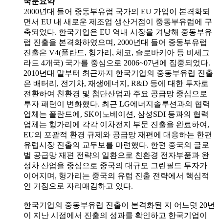
국문요약
2000년대 들어 중동부유럽 국가의 EU 가입이 본격화되
면서 EU 내 새로운 제조업 생산거점이 중동부유럽에 구
축되었다. 한국기업은 EU 역내 시장을 겨냥해 중동부유
럽 진출을 본격화하였으며, 2000년대 들어 중동부유럽
진출은 V4(폴란드, 헝가리, 체코, 슬로바키아 등 비세그
라드 4개국) 국가를 중심으로 2006~07년에 집중되었다.
2010년대 말부터 최근까지 한국기업의 중동부유럽 진출
은 배터리, 전기차, 재생에너지, R&D 등에 대한 투자로
전환하여 친환경 및 첨단산업과 주요 공급망 중심으로
투자 패턴이 변화했다. 최근 LG에너지솔루션과의 협력
업체는 폴란드에, SK이노베이션, 삼성SDI 등과의 협력
업체는 헝가리에 각각 이차전지 부문 진출을 완료하여,
EU의 포괄적 환경 규제와 공급망 재편에 대응하는 한편
유럽시장 진출의 교두보를 마련했다. 한편 중국의 글로
벌 공급망 재편 전략의 일환으로 친환경 전자부품과 완
성차 산업을 중심으로 중국의 대규모 그린필드 투자가
이어지며, 헝가리는 중국의 유럽 진출 전략에서 핵심적
인 거점으로 자리매김하고 있다.
한국기업의 중동부유럽 진출이 본격화된 지 어느덧 20년
이 지난 시점에서 진출의 성과를 확인하고 한국기업이