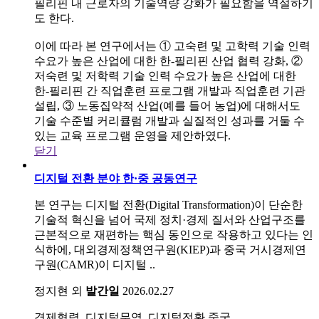
필리핀 내 근로자의 기술역량 강화가 필요함을 역설하기
도 한다.
이에 따라 본 연구에서는 ① 고숙련 및 고학력 기술 인력
수요가 높은 산업에 대한 한-필리핀 산업 협력 강화, ②
저숙련 및 저학력 기술 인력 수요가 높은 산업에 대한
한-필리핀 간 직업훈련 프로그램 개발과 직업훈련 기관
설립, ③ 노동집약적 산업(예를 들어 농업)에 대해서도
기술 수준별 커리큘럼 개발과 실질적인 성과를 거둘 수
있는 교육 프로그램 운영을 제안하였다.
닫기
디지털 전환 분야 한·중 공동연구
본 연구는 디지털 전환(Digital Transformation)이 단순한
기술적 혁신을 넘어 국제 정치·경제 질서와 산업구조를
근본적으로 재편하는 핵심 동인으로 작용하고 있다는 인
식하에, 대외경제정책연구원(KIEP)과 중국 거시경제연
구원(CAMR)이 디지털 ..
정지현 외
발간일
2026.02.27
경제협력, 디지털무역, 디지털전환
중국