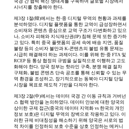
국경 간 협력 혁신 생태계를 구축하여 글로벌 시장에서
시너지를 창출해야 한다.
제3장 1절(韓)에서는 한·중 디지털 무역의 현황과 과제를
분석하였다. 디지털 플랫폼을 통한 교역이 급성장하면서
소비재와 콘텐츠 중심으로 교역 구조가 다변화하고 있으
나, 소비자 피해와 지식재산권(IP) 침해 문제 또한 증가하
고 있다. 특히 중국 플랫폼의 공세 속에 배송 지연, 품질
불량 등의 소비자 불만과 K-콘텐츠의 불법 유통 문제는
시급히 해결해야 하는 과제이다. 이를 위해 한·중 FTA 및
RCEP 등 통상 협정의 규범을 실질적으로 이행하고 고도
화해야 한다. 양국 정부는 핫라인 구축, 분쟁 해결 절차
구체화, 불법 콘텐츠 단속 공조를 통해 신뢰할 수 있는 무
역 환경을 조성하고, 장기적으로는 동북아 디지털 단일
시장을 목표로 제도적 기반을 다져야 한다.
제3장 2절(中)에서는 데이터 국경 간 이동 규칙과 거버넌
스 협력 방안을 논의하였다. 데이터 안보에 대한 양국의
상이한 규제 접근(중국의 데이터 지역화 vs 한국의 개인
정보 보호)은 디지털 무역의 장벽으로 작용하고 있다. 이
러한 규제 비대칭성을 해소하기 위해 양국은 서로의 법
적 차이를 인정하되 보호 수준을 상호 인정하는 메커니