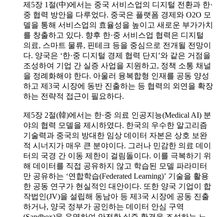
제5장 1절(中)에서는 중국 서비스업의 디지털 전환과 한·
중 협력 방안을 다루었다. 중국은 플랫폼 경제와 O2O 모
델을 통해 서비스업의 효율성을 높이고 새로운 부가가치
를 창출하고 있다. 향후 한·중 서비스업 협력은 디지털
의료, 스마트 물류, 핀테크 등을 중심으로 전개될 전망이
다. 양국은 ‘한·중 디지털 경제 협력 단지’와 같은 거점을
조성하여 기업 간 실증 사업을 지원하고, 정책 소통 채널
을 정례화해야 한다. 아울러 융복합형 인재를 공동 양성
하고 제3국 시장에 동반 진출하는 등 협력의 외연을 확장
하는 전략적 접근이 필요하다.
제5장 2절(韓)에서는 한·중 의료 인공지능(Medical AI) 분
야의 협력 모델을 제시하였다. 한국의 우수한 알고리즘
기술력과 중국의 방대한 임상 데이터 자본은 상호 보완
적 시너지가 매우 큰 분야이다. 그러나 민감한 의료 데이
터의 국경 간 이동 제한이 걸림돌이다. 이를 극복하기 위
해 데이터를 직접 공유하지 않고 학습된 모델 파라미터
만 공유하는 ‘연합학습(Federated Learning)’ 기술을 활용
한 공동 연구가 현실적인 대안이다. 또한 양국 기업이 합
작법인(JV)을 설립해 동남아 등 제3국 시장에 공동 진출
하거나, 양국 정부가 공인하는 데이터 안심 구역
(Sandbox)을 운영하여 안전한 실증 환경을 조성하는 노