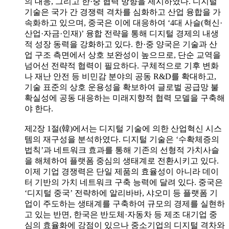
의 대응, 그리고 한·중 협력 방향을 제시하였다. 디지털
기술은 국가 간 경쟁력 격차를 심화하고 산업 융합을 가
속화하고 있으며, 중국은 이에 대응하여 ‘4대 사슬(혁신·
산업·자금·인재)’ 융합 전략을 통해 디지털 경제의 내생
적 성장 동력을 강화하고 있다. 한·중 양국은 기술과 산
업 구조 측면에서 상호 보완성이 높으므로, 단순 교역을
넘어선 전략적 협력이 필요하다. 구체적으로 기후 변화
나 재난 안전 등 비민감 분야의 공동 R&D를 확대하고,
기술 표준의 상호 운용성을 확보하여 글로벌 공급망 불
확실성에 공동 대응하는 미래지향적 협력 모델을 구축해
야 한다.
제2장 1절(韓)에서는 디지털 기술에 의한 산업혁신 시스
템의 재구성을 분석하였다. 디지털 기술은 ‘수확체증의
법칙’과 네트워크 효과를 통해 기존의 선형적 가치사슬
을 해체하여 플랫폼 중심의 생태계로 전환시키고 있다.
이제 기업 경쟁력은 단일 제품의 효율성이 아니라 데이
터 기반의 가치 네트워크 구축 능력에 달려 있다. 중국은
‘디지털 중국’ 전략하에 알리바바, 샤오미 등 플랫폼 기
업이 주도하는 생태계를 구축하여 규모의 경제를 실현하
고 있는 반면, 한국은 반도체·자동차 등 제조 대기업 중
심의 효율화에 강점이 있으나 중소기업의 디지털 격차와