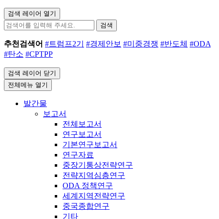
검색 레이어 열기
검색
추천검색어
#트럼프2기
#경제안보
#미중경쟁
#반도체
#ODA
#탄소
#CPTPP
검색 레이어 닫기
전체메뉴 열기
발간물
보고서
전체보고서
연구보고서
기본연구보고서
연구자료
중장기통상전략연구
전략지역심층연구
ODA 정책연구
세계지역전략연구
중국종합연구
기타