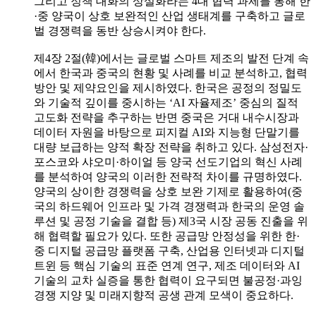
그리고 정책 대화의 상설화라는 4대 협력 과제를 통해 한
·중 양국이 상호 보완적인 산업 생태계를 구축하고 글로
벌 경쟁력을 동반 상승시켜야 한다.
제4장 2절(韓)에서는 글로벌 스마트 제조의 발전 단계 속
에서 한국과 중국의 현황 및 사례를 비교 분석하고, 협력
방안 및 제약요인을 제시하였다. 한국은 공정의 정밀도
와 기술적 깊이를 중시하는 ‘AI 자율제조’ 중심의 질적
고도화 전략을 추구하는 반면 중국은 거대 내수시장과
데이터 자원을 바탕으로 피지컬 AI와 지능형 단말기를
대량 보급하는 양적 확장 전략을 취하고 있다. 삼성전자·
포스코와 샤오미·하이얼 등 양국 선도기업의 혁신 사례
를 분석하여 양국의 이러한 전략적 차이를 규명하였다.
양국의 상이한 경쟁력을 상호 보완 기제로 활용하여(중
국의 하드웨어 인프라 및 가격 경쟁력과 한국의 운영 솔
루션 및 공정 기술을 결합 등) 제3국 시장 공동 진출을 위
해 협력할 필요가 있다. 또한 공급망 안정성을 위한 한·
중 디지털 공급망 플랫폼 구축, 산업용 인터넷과 디지털
트윈 등 핵심 기술의 표준 연계 연구, 제조 데이터와 AI
기술의 교차 실증을 통한 협력이 요구되면 불공정·과잉
경쟁 지양 및 미래지향적 공생 관계 모색이 중요하다.