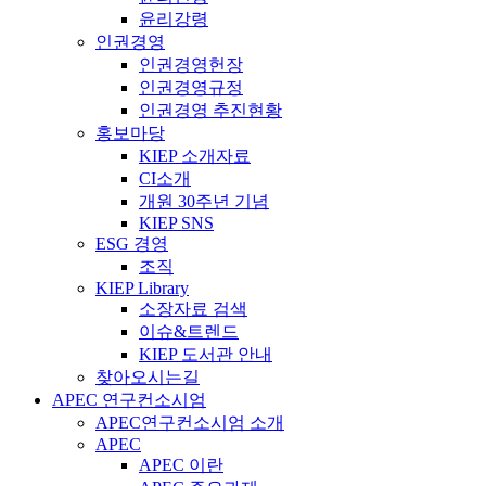
윤리강령
인권경영
인권경영헌장
인권경영규정
인권경영 추진현황
홍보마당
KIEP 소개자료
CI소개
개원 30주년 기념
KIEP SNS
ESG 경영
조직
KIEP Library
소장자료 검색
이슈&트렌드
KIEP 도서관 안내
찾아오시는길
APEC 연구컨소시엄
APEC연구컨소시엄 소개
APEC
APEC 이란