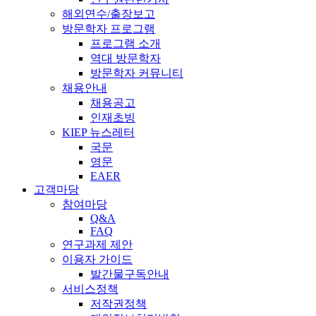
해외연수/출장보고
방문학자 프로그램
프로그램 소개
역대 방문학자
방문학자 커뮤니티
채용안내
채용공고
인재초빙
KIEP 뉴스레터
국문
영문
EAER
고객마당
참여마당
Q&A
FAQ
연구과제 제안
이용자 가이드
발간물구독안내
서비스정책
저작권정책