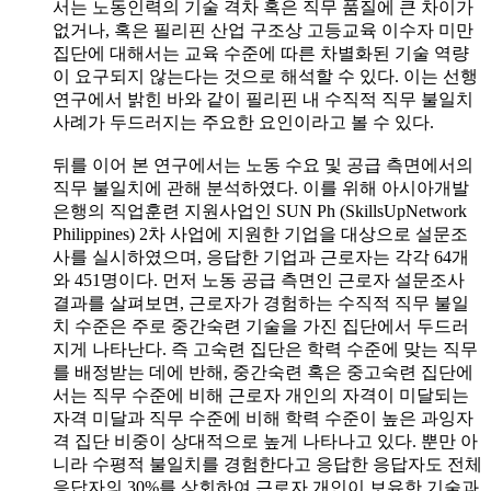
서는 노동인력의 기술 격차 혹은 직무 품질에 큰 차이가
없거나, 혹은 필리핀 산업 구조상 고등교육 이수자 미만
집단에 대해서는 교육 수준에 따른 차별화된 기술 역량
이 요구되지 않는다는 것으로 해석할 수 있다. 이는 선행
연구에서 밝힌 바와 같이 필리핀 내 수직적 직무 불일치
사례가 두드러지는 주요한 요인이라고 볼 수 있다.
뒤를 이어 본 연구에서는 노동 수요 및 공급 측면에서의
직무 불일치에 관해 분석하였다. 이를 위해 아시아개발
은행의 직업훈련 지원사업인 SUN Ph (SkillsUpNetwork
Philippines) 2차 사업에 지원한 기업을 대상으로 설문조
사를 실시하였으며, 응답한 기업과 근로자는 각각 64개
와 451명이다. 먼저 노동 공급 측면인 근로자 설문조사
결과를 살펴보면, 근로자가 경험하는 수직적 직무 불일
치 수준은 주로 중간숙련 기술을 가진 집단에서 두드러
지게 나타난다. 즉 고숙련 집단은 학력 수준에 맞는 직무
를 배정받는 데에 반해, 중간숙련 혹은 중고숙련 집단에
서는 직무 수준에 비해 근로자 개인의 자격이 미달되는
자격 미달과 직무 수준에 비해 학력 수준이 높은 과잉자
격 집단 비중이 상대적으로 높게 나타나고 있다. 뿐만 아
니라 수평적 불일치를 경험한다고 응답한 응답자도 전체
응답자의 30%를 상회하여 근로자 개인이 보유한 기술과