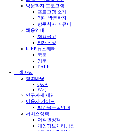
방문학자 프로그램
프로그램 소개
역대 방문학자
방문학자 커뮤니티
채용안내
채용공고
인재초빙
KIEP 뉴스레터
국문
영문
EAER
고객마당
참여마당
Q&A
FAQ
연구과제 제안
이용자 가이드
발간물구독안내
서비스정책
저작권정책
개인정보처리방침