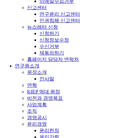
이메일수집거부
신고센터
연구윤리 신고센터
인권침해 신고센터
뉴스레터 신청
신청하기
신청정보수정
수신거부
재동의하기
홈페이지 담당자 연락처
연구원소개
원장소개
인사말
연혁
KIEP 역대 원장
비전과 경영목표
사업계획
조직
경영공시
윤리경영
윤리헌장
윤리강령