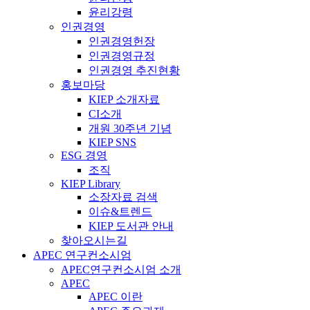
윤리강령
인권경영
인권경영헌장
인권경영규정
인권경영 추진현황
홍보마당
KIEP 소개자료
CI소개
개원 30주년 기념
KIEP SNS
ESG 경영
조직
KIEP Library
소장자료 검색
이슈&트렌드
KIEP 도서관 안내
찾아오시는길
APEC 연구컨소시엄
APEC연구컨소시엄 소개
APEC
APEC 이란