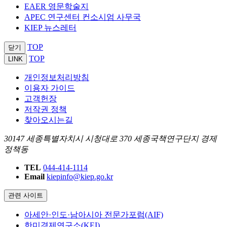
EAER 영문학술지
APEC 연구센터 컨소시엄 사무국
KIEP 뉴스레터
TOP
닫기
TOP
LINK
개인정보처리방침
이용자 가이드
고객헌장
저작권 정책
찾아오시는길
30147 세종특별자치시 시청대로 370 세종국책연구단지 경제
정책동
TEL
044-414-1114
Email
kiepinfo@kiep.go.kr
관련 사이트
아세안·인도·남아시아 전문가포럼(AIF)
한미경제연구소(KEI)