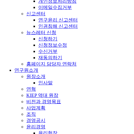
개인정보처리방침
이메일수집거부
신고센터
연구윤리 신고센터
인권침해 신고센터
뉴스레터 신청
신청하기
신청정보수정
수신거부
재동의하기
홈페이지 담당자 연락처
연구원소개
원장소개
인사말
연혁
KIEP 역대 원장
비전과 경영목표
사업계획
조직
경영공시
윤리경영
윤리헌장