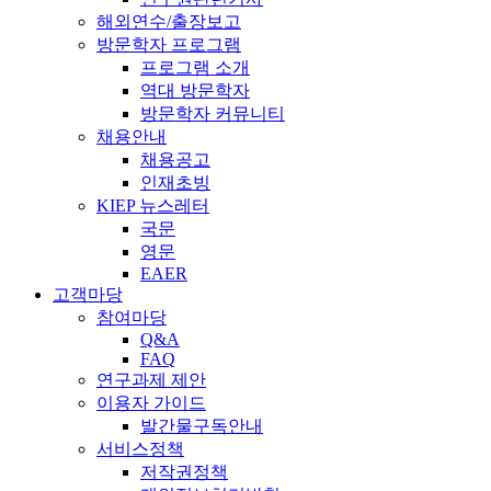
해외연수/출장보고
방문학자 프로그램
프로그램 소개
역대 방문학자
방문학자 커뮤니티
채용안내
채용공고
인재초빙
KIEP 뉴스레터
국문
영문
EAER
고객마당
참여마당
Q&A
FAQ
연구과제 제안
이용자 가이드
발간물구독안내
서비스정책
저작권정책