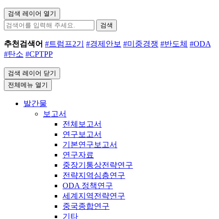
검색 레이어 열기
검색
추천검색어
#트럼프2기
#경제안보
#미중경쟁
#반도체
#ODA
#탄소
#CPTPP
검색 레이어 닫기
전체메뉴 열기
발간물
보고서
전체보고서
연구보고서
기본연구보고서
연구자료
중장기통상전략연구
전략지역심층연구
ODA 정책연구
세계지역전략연구
중국종합연구
기타