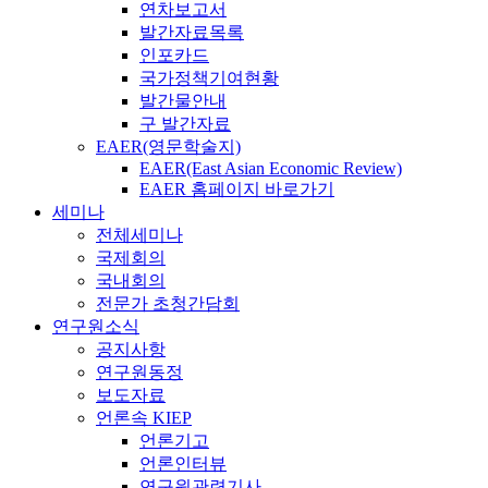
연차보고서
발간자료목록
인포카드
국가정책기여현황
발간물안내
구 발간자료
EAER(영문학술지)
EAER(East Asian Economic Review)
EAER 홈페이지 바로가기
세미나
전체세미나
국제회의
국내회의
전문가 초청간담회
연구원소식
공지사항
연구원동정
보도자료
언론속 KIEP
언론기고
언론인터뷰
연구원관련기사