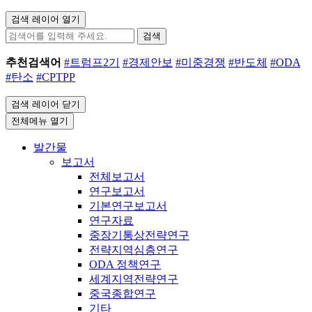
검색 레이어 열기
검색
추천검색어
#트럼프2기
#경제안보
#미중경쟁
#반도체
#ODA
#탄소
#CPTPP
검색 레이어 닫기
전체메뉴 열기
발간물
보고서
전체보고서
연구보고서
기본연구보고서
연구자료
중장기통상전략연구
전략지역심층연구
ODA 정책연구
세계지역전략연구
중국종합연구
기타