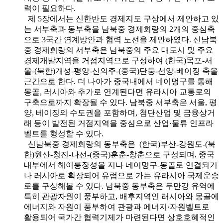
력이 필요하다.
제 5장에서는 신한반도 경제지도 구상에서 제안하고 있
는 서부축과 동부축을 남북중 경제회랑의 2개의 중심축
으로 3국간 연계방안과 협력 노선을 제안하였다. 신남북
중 경제회랑의 서부축은 남북중의 주요 대도시 및 주요
경제개발지역을 거점지역으로 구성하여 (한국)목포-서
울-(북한)개성-평양-신의주-(중국)단둥-선양-베이징 축을
근간으로 한다. 더 나아가 중국내에서 네이멍구를 통해
몽골, 러시아와 추가로 연계된다면 유라시아 교통로의
구축으로까지 확장될 수 있다. 남북중 서부축은 서울, 평
양, 베이징의 수도권을 포함하며, 첨단산업 및 금융상거
래 등이 발전된 거점지역을 중심으로 산업·물류 인프라
벨트를 형성할 수 있다.
신남북중 경제회랑의 동부축은 (한국)부산-강원도-(북
한)원산-청진-나선-(중국)훈춘-창춘으로 구성되며, 중국
내부에서 헤이룽장성을 지나 네이멍구-몽골로 연결되거
나 러시아로 확장되어 유럽으로 가는 유라시아 국제운송
로를 구상해볼 수 있다. 남북중 동부축은 두만강 유역에
특히 관광자원이 풍부하고, 배후지역인 러시아와 몽골에
에너지와 자원이 풍부하여 관광과 에너지·자원벨트로
활용되어 국가간 협력기제가 마련된다면 상호호혜적인