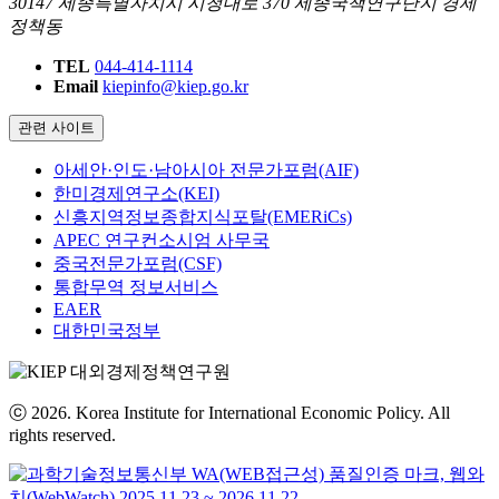
30147 세종특별자치시 시청대로 370 세종국책연구단지 경제
정책동
TEL
044-414-1114
Email
kiepinfo@kiep.go.kr
관련 사이트
아세안·인도·남아시아 전문가포럼(AIF)
한미경제연구소(KEI)
신흥지역정보종합지식포탈(EMERiCs)
APEC 연구컨소시엄 사무국
중국전문가포럼(CSF)
통합무역 정보서비스
EAER
대한민국정부
ⓒ 2026. Korea Institute for International Economic Policy. All
rights reserved.