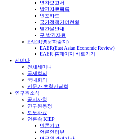
연차보고서
발간자료목록
인포카드
국가정책기여현황
발간물안내
구 발간자료
EAER(영문학술지)
EAER(East Asian Economic Review)
EAER 홈페이지 바로가기
세미나
전체세미나
국제회의
국내회의
전문가 초청간담회
연구원소식
공지사항
연구원동정
보도자료
언론속 KIEP
언론기고
언론인터뷰
연구원관련기사