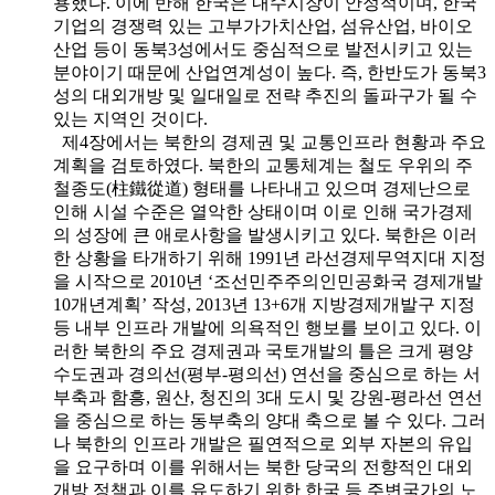
용했다. 이에 반해 한국은 내수시장이 안정적이며, 한국
기업의 경쟁력 있는 고부가가치산업, 섬유산업, 바이오
산업 등이 동북3성에서도 중심적으로 발전시키고 있는
분야이기 때문에 산업연계성이 높다. 즉, 한반도가 동북3
성의 대외개방 및 일대일로 전략 추진의 돌파구가 될 수
있는 지역인 것이다.
제4장에서는 북한의 경제권 및 교통인프라 현황과 주요
계획을 검토하였다. 북한의 교통체계는 철도 우위의 주
철종도(柱鐵從道) 형태를 나타내고 있으며 경제난으로
인해 시설 수준은 열악한 상태이며 이로 인해 국가경제
의 성장에 큰 애로사항을 발생시키고 있다. 북한은 이러
한 상황을 타개하기 위해 1991년 라선경제무역지대 지정
을 시작으로 2010년 ‘조선민주주의인민공화국 경제개발
10개년계획’ 작성, 2013년 13+6개 지방경제개발구 지정
등 내부 인프라 개발에 의욕적인 행보를 보이고 있다. 이
러한 북한의 주요 경제권과 국토개발의 틀은 크게 평양
수도권과 경의선(평부-평의선) 연선을 중심으로 하는 서
부축과 함흥, 원산, 청진의 3대 도시 및 강원-평라선 연선
을 중심으로 하는 동부축의 양대 축으로 볼 수 있다. 그러
나 북한의 인프라 개발은 필연적으로 외부 자본의 유입
을 요구하며 이를 위해서는 북한 당국의 전향적인 대외
개방 정책과 이를 유도하기 위한 한국 등 주변국가의 노