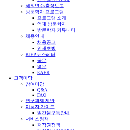
해외연수/출장보고
방문학자 프로그램
프로그램 소개
역대 방문학자
방문학자 커뮤니티
채용안내
채용공고
인재초빙
KIEP 뉴스레터
국문
영문
EAER
고객마당
참여마당
Q&A
FAQ
연구과제 제안
이용자 가이드
발간물구독안내
서비스정책
저작권정책