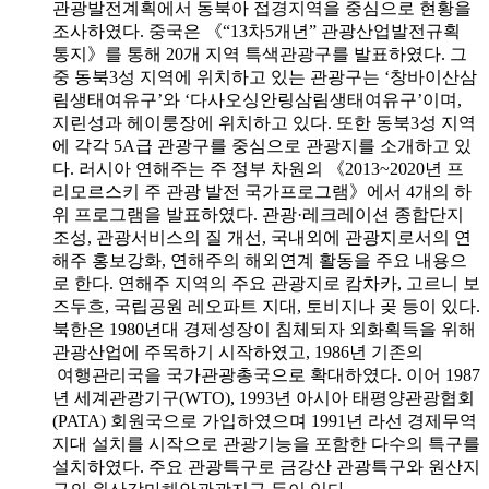
관광발전계획에서 동북아 접경지역을 중심으로 현황을
조사하였다. 중국은 《“13차5개년” 관광산업발전규획
통지》를 통해 20개 지역 특색관광구를 발표하였다. 그
중 동북3성 지역에 위치하고 있는 관광구는 ‘창바이산삼
림생태여유구’와 ‘다사오싱안링삼림생태여유구’이며,
지린성과 헤이룽장에 위치하고 있다. 또한 동북3성 지역
에 각각 5A급 관광구를 중심으로 관광지를 소개하고 있
다. 러시아 연해주는 주 정부 차원의 《2013~2020년 프
리모르스키 주 관광 발전 국가프로그램》에서 4개의 하
위 프로그램을 발표하였다. 관광·레크레이션 종합단지
조성, 관광서비스의 질 개선, 국내외에 관광지로서의 연
해주 홍보강화, 연해주의 해외연계 활동을 주요 내용으
로 한다. 연해주 지역의 주요 관광지로 캄차카, 고르니 보
즈두흐, 국립공원 레오파트 지대, 토비지나 곶 등이 있다.
북한은 1980년대 경제성장이 침체되자 외화획득을 위해
관광산업에 주목하기 시작하였고, 1986년 기존의
여행관리국을 국가관광총국으로 확대하였다. 이어 1987
년 세계관광기구(WTO), 1993년 아시아 태평양관광협회
(PATA) 회원국으로 가입하였으며 1991년 라선 경제무역
지대 설치를 시작으로 관광기능을 포함한 다수의 특구를
설치하였다. 주요 관광특구로 금강산 관광특구와 원산지