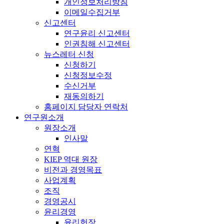
개인정보처리방침
이메일수집거부
신고센터
연구윤리 신고센터
인권침해 신고센터
뉴스레터 신청
신청하기
신청정보수정
수신거부
재동의하기
홈페이지 담당자 연락처
연구원소개
원장소개
인사말
연혁
KIEP 역대 원장
비전과 경영목표
사업계획
조직
경영공시
윤리경영
윤리헌장