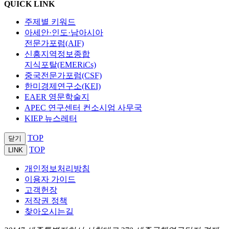
QUICK LINK
주제별 키워드
아세안·인도·남아시아
전문가포럼(AIF)
신흥지역정보종합
지식포탈(EMERiCs)
중국전문가포럼(CSF)
한미경제연구소(KEI)
EAER 영문학술지
APEC 연구센터 컨소시엄 사무국
KIEP 뉴스레터
TOP
닫기
TOP
LINK
개인정보처리방침
이용자 가이드
고객헌장
저작권 정책
찾아오시는길