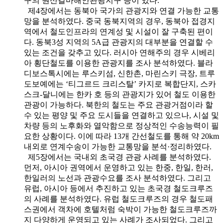
구의 원산갈마해안관광지구 등이 있다.
제4장에서는 동북아 국가의 관광지와 연결 가능한 교통
망을 분석하였다. 중국 동북지역의 경우, 동북아 접경지
역에서 철도인프라의 연계성 및 시설이 잘 구축된 편이
다. 동북3성 지역의 5A급 관광지의 대부분을 연결할 수
있는 조건을 갖추고 있다. 러시아 연해주의 경우 시베리
아 횡단철도를 이용한 관광지를 조사 분석하였다. 블라
디보스톡시에는 루스키섬, 신한촌, 마린스키 극장, 트루
도보예에는 ‘티그르드 크리스탈’ 카지로 복합단지, 스카
스크-달니에는 한카 호 등의 관광지가 있어 철도 이용한
관광이 가능하다. 북한의 철도는 주요 관광거점이라 할
수 있는 평양 및 주요 도시들을 연결하고 있으나, 시설 및
차량 등의 노후화와 열악함으로 정상적인 수송능력이 필
요한 상황이다. 이에 따라 13개 간선철도를 통해 약 20km
내외로 연계수송이 가능한 교통망을 분석·정리하였다.
제5장에서는 국내외 초국경 관광 사례를 분석하였다.
먼저, 아시아 권역에서 운영하고 있는 한중, 한일, 한러,
한일러의 노선과 관광수요를 조사 분석하였다. 그리고
유럽, 아시아 등에서 추진하고 있는 초국경 철도크루즈
의 사례를 분석하였다. 유럽 철도크루즈의 경우 철도패
스권에서 객차에 호텔처럼 숙박이 가능한 철도크루즈까
지 다양하게 운영되고 있는 사례가 조사되었다. 그리고