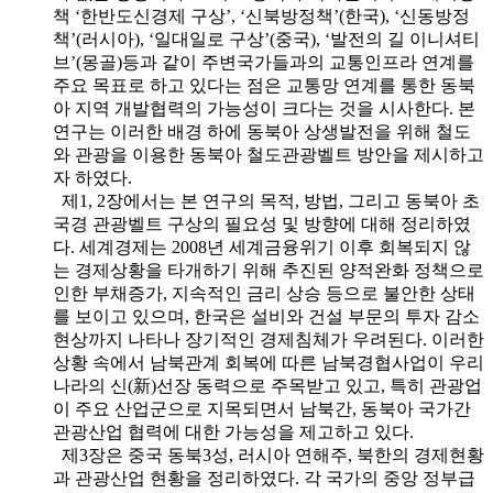
책 ‘한반도신경제 구상’, ‘신북방정책’(한국), ‘신동방정
책’(러시아), ‘일대일로 구상’(중국), ‘발전의 길 이니셔티
브’(몽골)등과 같이 주변국가들과의 교통인프라 연계를
주요 목표로 하고 있다는 점은 교통망 연계를 통한 동북
아 지역 개발협력의 가능성이 크다는 것을 시사한다. 본
연구는 이러한 배경 하에 동북아 상생발전을 위해 철도
와 관광을 이용한 동북아 철도관광벨트 방안을 제시하고
자 하였다.
제1, 2장에서는 본 연구의 목적, 방법, 그리고 동북아 초
국경 관광벨트 구상의 필요성 및 방향에 대해 정리하였
다. 세계경제는 2008년 세계금융위기 이후 회복되지 않
는 경제상황을 타개하기 위해 추진된 양적완화 정책으로
인한 부채증가, 지속적인 금리 상승 등으로 불안한 상태
를 보이고 있으며, 한국은 설비와 건설 부문의 투자 감소
현상까지 나타나 장기적인 경제침체가 우려된다. 이러한
상황 속에서 남북관계 회복에 따른 남북경협사업이 우리
나라의 신(新)선장 동력으로 주목받고 있고, 특히 관광업
이 주요 산업군으로 지목되면서 남북간, 동북아 국가간
관광산업 협력에 대한 가능성을 제고하고 있다.
제3장은 중국 동북3성, 러시아 연해주, 북한의 경제현황
과 관광산업 현황을 정리하였다. 각 국가의 중앙 정부급