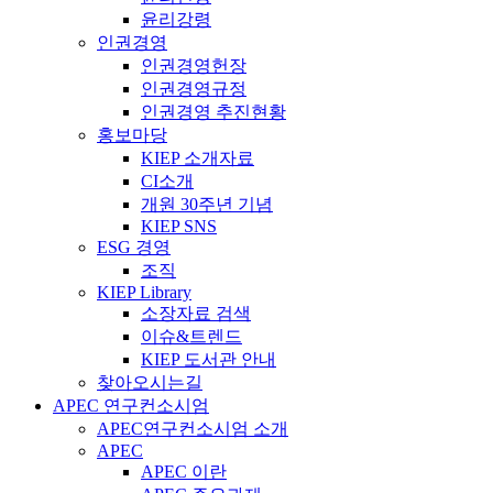
윤리강령
인권경영
인권경영헌장
인권경영규정
인권경영 추진현황
홍보마당
KIEP 소개자료
CI소개
개원 30주년 기념
KIEP SNS
ESG 경영
조직
KIEP Library
소장자료 검색
이슈&트렌드
KIEP 도서관 안내
찾아오시는길
APEC 연구컨소시엄
APEC연구컨소시엄 소개
APEC
APEC 이란