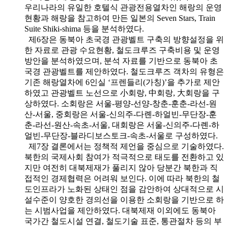
우리나라의 유일한 호텔식 관광전용열차인 해랑의 운영
현황과 해랑을 참고하여 만든 일본의 Seven Stars, Train
Suite Shiki-shima 등을 분석하였다.
제6장은 동북아 초국경 관광벨트 구축의 방향설정을 위
한 자료로 관광 수요현황, 철도크루즈 구축비용 및 운영
방안을 분석하였으며, 분석 자료를 기반으로 동북아 초
국경 관광벨트를 제안하였다. 철도크루즈 객차의 유형은
기존 해랑열차에 6인실 ‘프렌들리(가칭)’을 추가로 제안
하였고 관광벨트 노선으로 小회랑, 中회랑, 大회랑을 구
상하였다. 소회랑은 서울-평양-선양-창춘-훈춘-라선-원
산-서울, 중회랑은 서울-신의주-다롄-하얼빈-무단장-훈
춘-라선-원산-속초-서울, 대회랑은 서울-신의주-다롄-하
얼빈-무단장-블라디보스토크-속초-서울로 구성하였다.
제7장 결론에서는 정책적 제언을 중심으로 기술하였다.
북한의 국제사회 참여가 적극적으로 태도를 전환하고 있
지만 여전히 대북제재가 풀리지 않아 당분간 북한과 직
접적인 경제협력은 어려워 보인다. 이에 따라 북한의 철
도인프라가 노화된 상태인 점을 감안하여 상대적으로 시
설수준이 양호한 경의선을 이용한 소회랑을 기반으로 하
는 시범사업을 제안하였다. 대북제재 이외에도 동북아
국가간 철도시설 연결, 철도기술 표준, 통관절차 등의 부