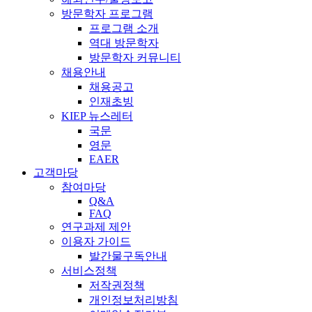
방문학자 프로그램
프로그램 소개
역대 방문학자
방문학자 커뮤니티
채용안내
채용공고
인재초빙
KIEP 뉴스레터
국문
영문
EAER
고객마당
참여마당
Q&A
FAQ
연구과제 제안
이용자 가이드
발간물구독안내
서비스정책
저작권정책
개인정보처리방침