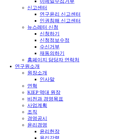
이메일수집거부
신고센터
연구윤리 신고센터
인권침해 신고센터
뉴스레터 신청
신청하기
신청정보수정
수신거부
재동의하기
홈페이지 담당자 연락처
연구원소개
원장소개
인사말
연혁
KIEP 역대 원장
비전과 경영목표
사업계획
조직
경영공시
윤리경영
윤리헌장
윤리강령