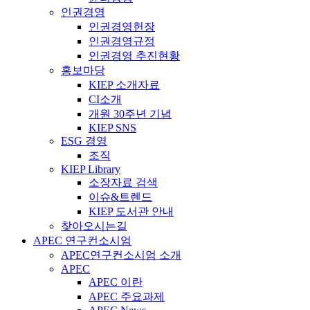
인권경영
인권경영헌장
인권경영규정
인권경영 추진현황
홍보마당
KIEP 소개자료
CI소개
개원 30주년 기념
KIEP SNS
ESG 경영
조직
KIEP Library
소장자료 검색
이슈&트렌드
KIEP 도서관 안내
찾아오시는길
APEC 연구컨소시엄
APEC연구컨소시엄 소개
APEC
APEC 이란
APEC 주요과제