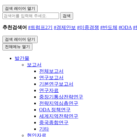
검색 레이어 열기
검색
추천검색어
#트럼프2기
#경제안보
#미중경쟁
#반도체
#ODA
검색 레이어 닫기
전체메뉴 열기
발간물
보고서
전체보고서
연구보고서
기본연구보고서
연구자료
중장기통상전략연구
전략지역심층연구
ODA 정책연구
세계지역전략연구
중국종합연구
기타
현안자료