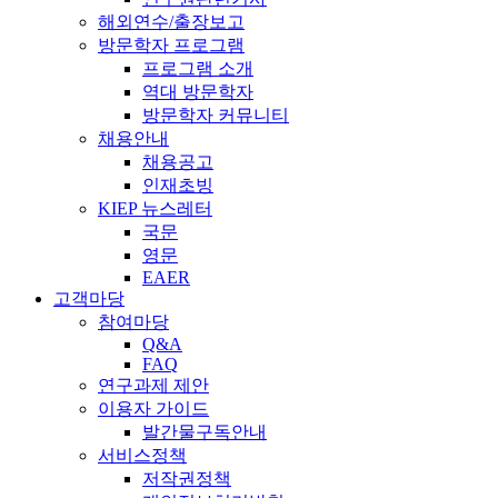
해외연수/출장보고
방문학자 프로그램
프로그램 소개
역대 방문학자
방문학자 커뮤니티
채용안내
채용공고
인재초빙
KIEP 뉴스레터
국문
영문
EAER
고객마당
참여마당
Q&A
FAQ
연구과제 제안
이용자 가이드
발간물구독안내
서비스정책
저작권정책