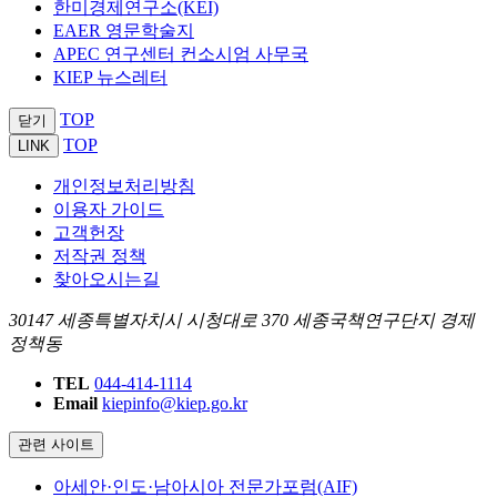
한미경제연구소(KEI)
EAER 영문학술지
APEC 연구센터 컨소시엄 사무국
KIEP 뉴스레터
TOP
닫기
TOP
LINK
개인정보처리방침
이용자 가이드
고객헌장
저작권 정책
찾아오시는길
30147 세종특별자치시 시청대로 370 세종국책연구단지 경제
정책동
TEL
044-414-1114
Email
kiepinfo@kiep.go.kr
관련 사이트
아세안·인도·남아시아 전문가포럼(AIF)