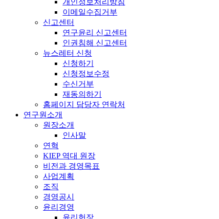
개인정보처리방침
이메일수집거부
신고센터
연구윤리 신고센터
인권침해 신고센터
뉴스레터 신청
신청하기
신청정보수정
수신거부
재동의하기
홈페이지 담당자 연락처
연구원소개
원장소개
인사말
연혁
KIEP 역대 원장
비전과 경영목표
사업계획
조직
경영공시
윤리경영
윤리헌장