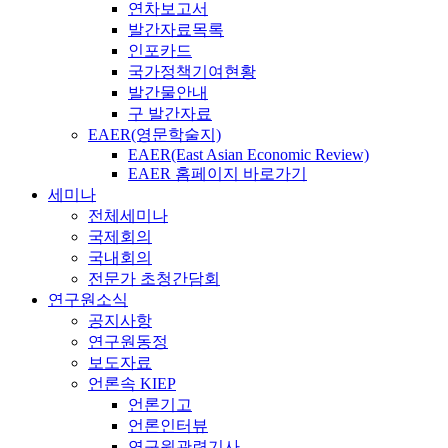
연차보고서
발간자료목록
인포카드
국가정책기여현황
발간물안내
구 발간자료
EAER(영문학술지)
EAER(East Asian Economic Review)
EAER 홈페이지 바로가기
세미나
전체세미나
국제회의
국내회의
전문가 초청간담회
연구원소식
공지사항
연구원동정
보도자료
언론속 KIEP
언론기고
언론인터뷰
연구원관련기사