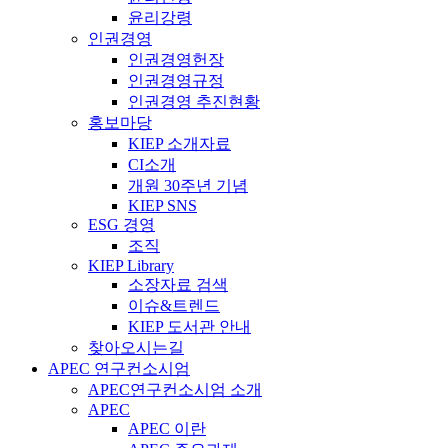
윤리강령
인권경영
인권경영헌장
인권경영규정
인권경영 추진현황
홍보마당
KIEP 소개자료
CI소개
개원 30주년 기념
KIEP SNS
ESG 경영
조직
KIEP Library
소장자료 검색
이슈&트렌드
KIEP 도서관 안내
찾아오시는길
APEC 연구컨소시엄
APEC연구컨소시엄 소개
APEC
APEC 이란