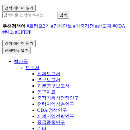
검색 레이어 열기
검색
추천검색어
#트럼프2기
#경제안보
#미중경쟁
#반도체
#ODA
#탄소
#CPTPP
검색 레이어 닫기
전체메뉴 열기
발간물
보고서
전체보고서
연구보고서
기본연구보고서
연구자료
중장기통상전략연구
전략지역심층연구
ODA 정책연구
세계지역전략연구
중국종합연구
기타