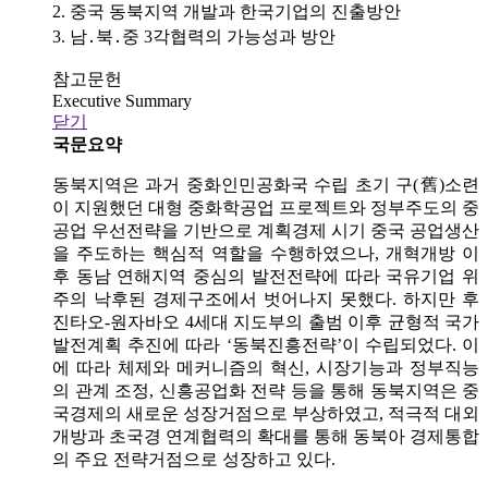
2. 중국 동북지역 개발과 한국기업의 진출방안
3. 남․북․중 3각협력의 가능성과 방안
참고문헌
Executive Summary
닫기
국문요약
동북지역은 과거 중화인민공화국 수립 초기 구(舊)소련
이 지원했던 대형 중화학공업 프로젝트와 정부주도의 중
공업 우선전략을 기반으로 계획경제 시기 중국 공업생산
을 주도하는 핵심적 역할을 수행하였으나, 개혁개방 이
후 동남 연해지역 중심의 발전전략에 따라 국유기업 위
주의 낙후된 경제구조에서 벗어나지 못했다. 하지만 후
진타오-원자바오 4세대 지도부의 출범 이후 균형적 국가
발전계획 추진에 따라 ‘동북진흥전략’이 수립되었다. 이
에 따라 체제와 메커니즘의 혁신, 시장기능과 정부직능
의 관계 조정, 신흥공업화 전략 등을 통해 동북지역은 중
국경제의 새로운 성장거점으로 부상하였고, 적극적 대외
개방과 초국경 연계협력의 확대를 통해 동북아 경제통합
의 주요 전략거점으로 성장하고 있다.