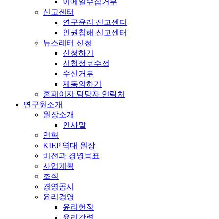
이메일수집거부
신고센터
연구윤리 신고센터
인권침해 신고센터
뉴스레터 신청
신청하기
신청정보수정
수신거부
재동의하기
홈페이지 담당자 연락처
연구원소개
원장소개
인사말
연혁
KIEP 역대 원장
비전과 경영목표
사업계획
조직
경영공시
윤리경영
윤리헌장
윤리강령