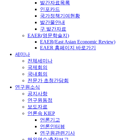
발간자료목록
인포카드
국가정책기여현황
발간물안내
구 발간자료
EAER(영문학술지)
EAER(East Asian Economic Review)
EAER 홈페이지 바로가기
세미나
전체세미나
국제회의
국내회의
전문가 초청간담회
연구원소식
공지사항
연구원동정
보도자료
언론속 KIEP
언론기고
언론인터뷰
연구원관련기사
해외연수/출장보고