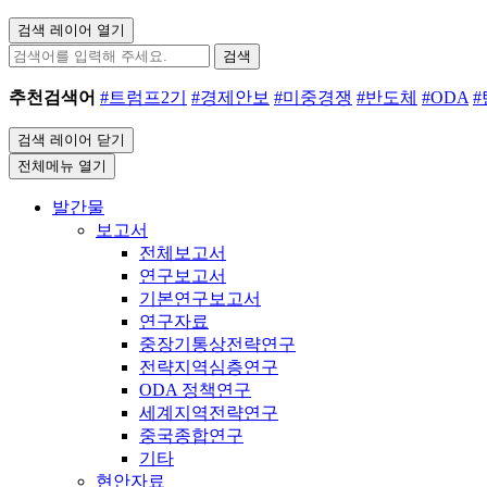
검색 레이어 열기
검색
추천검색어
#트럼프2기
#경제안보
#미중경쟁
#반도체
#ODA
검색 레이어 닫기
전체메뉴 열기
발간물
보고서
전체보고서
연구보고서
기본연구보고서
연구자료
중장기통상전략연구
전략지역심층연구
ODA 정책연구
세계지역전략연구
중국종합연구
기타
현안자료