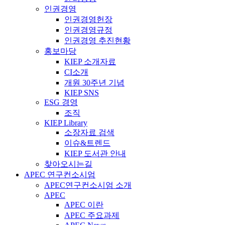
인권경영
인권경영헌장
인권경영규정
인권경영 추진현황
홍보마당
KIEP 소개자료
CI소개
개원 30주년 기념
KIEP SNS
ESG 경영
조직
KIEP Library
소장자료 검색
이슈&트렌드
KIEP 도서관 안내
찾아오시는길
APEC 연구컨소시엄
APEC연구컨소시엄 소개
APEC
APEC 이란
APEC 주요과제