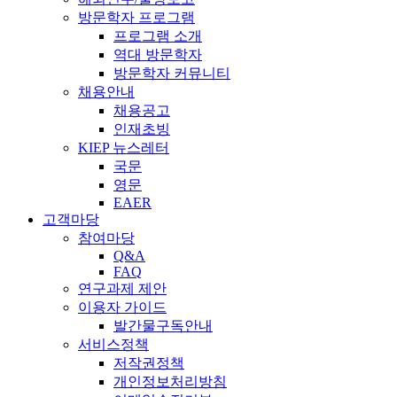
방문학자 프로그램
프로그램 소개
역대 방문학자
방문학자 커뮤니티
채용안내
채용공고
인재초빙
KIEP 뉴스레터
국문
영문
EAER
고객마당
참여마당
Q&A
FAQ
연구과제 제안
이용자 가이드
발간물구독안내
서비스정책
저작권정책
개인정보처리방침