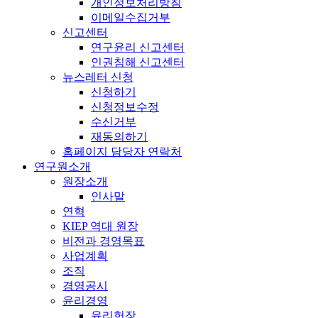
개인정보처리방침
이메일수집거부
신고센터
연구윤리 신고센터
인권침해 신고센터
뉴스레터 신청
신청하기
신청정보수정
수신거부
재동의하기
홈페이지 담당자 연락처
연구원소개
원장소개
인사말
연혁
KIEP 역대 원장
비전과 경영목표
사업계획
조직
경영공시
윤리경영
윤리헌장