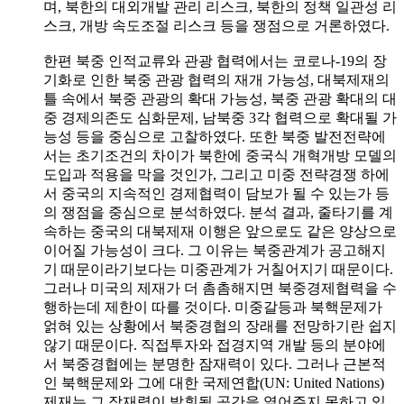
며, 북한의 대외개발 관리 리스크, 북한의 정책 일관성 리
스크, 개방 속도조절 리스크 등을 쟁점으로 거론하였다.
한편 북중 인적교류와 관광 협력에서는 코로나-19의 장
기화로 인한 북중 관광 협력의 재개 가능성, 대북제재의
틀 속에서 북중 관광의 확대 가능성, 북중 관광 확대의 대
중 경제의존도 심화문제, 남북중 3각 협력으로 확대될 가
능성 등을 중심으로 고찰하였다. 또한 북중 발전전략에
서는 초기조건의 차이가 북한에 중국식 개혁개방 모델의
도입과 적용을 막을 것인가, 그리고 미중 전략경쟁 하에
서 중국의 지속적인 경제협력이 담보가 될 수 있는가 등
의 쟁점을 중심으로 분석하였다. 분석 결과, 줄타기를 계
속하는 중국의 대북제재 이행은 앞으로도 같은 양상으로
이어질 가능성이 크다. 그 이유는 북중관계가 공고해지
기 때문이라기보다는 미중관계가 거칠어지기 때문이다.
그러나 미국의 제재가 더 촘촘해지면 북중경제협력을 수
행하는데 제한이 따를 것이다. 미중갈등과 북핵문제가
얽혀 있는 상황에서 북중경협의 장래를 전망하기란 쉽지
않기 때문이다. 직접투자와 접경지역 개발 등의 분야에
서 북중경협에는 분명한 잠재력이 있다. 그러나 근본적
인 북핵문제와 그에 대한 국제연합(UN: United Nations)
제재는 그 잠재력이 발휘될 공간을 열어주지 못하고 있