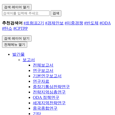
검색 레이어 열기
검색
추천검색어
#트럼프2기
#경제안보
#미중경쟁
#반도체
#ODA
#탄소
#CPTPP
검색 레이어 닫기
전체메뉴 열기
발간물
보고서
전체보고서
연구보고서
기본연구보고서
연구자료
중장기통상전략연구
전략지역심층연구
ODA 정책연구
세계지역전략연구
중국종합연구
기타