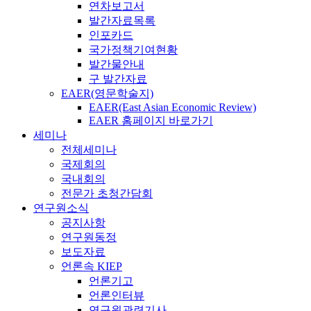
연차보고서
발간자료목록
인포카드
국가정책기여현황
발간물안내
구 발간자료
EAER(영문학술지)
EAER(East Asian Economic Review)
EAER 홈페이지 바로가기
세미나
전체세미나
국제회의
국내회의
전문가 초청간담회
연구원소식
공지사항
연구원동정
보도자료
언론속 KIEP
언론기고
언론인터뷰
연구원관련기사