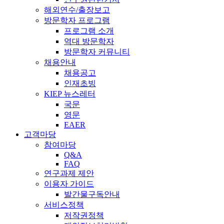
해외연수/출장보고
방문학자 프로그램
프로그램 소개
역대 방문학자
방문학자 커뮤니티
채용안내
채용공고
인재초빙
KIEP 뉴스레터
국문
영문
EAER
고객마당
참여마당
Q&A
FAQ
연구과제 제안
이용자 가이드
발간물구독안내
서비스정책
저작권정책