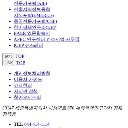
전문가포럼(AIF)
신흥지역정보종합
지식포탈(EMERiCs)
중국전문가포럼(CSF)
한미경제연구소(KEI)
EAER 영문학술지
APEC 연구센터 컨소시엄 사무국
KIEP 뉴스레터
TOP
닫기
TOP
LINK
개인정보처리방침
이용자 가이드
고객헌장
저작권 정책
찾아오시는길
30147 세종특별자치시 시청대로 370 세종국책연구단지 경제
정책동
TEL
044-414-1114