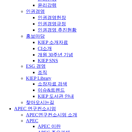
윤리강령
인권경영
인권경영헌장
인권경영규정
인권경영 추진현황
홍보마당
KIEP 소개자료
CI소개
개원 30주년 기념
KIEP SNS
ESG 경영
조직
KIEP Library
소장자료 검색
이슈&트렌드
KIEP 도서관 안내
찾아오시는길
APEC 연구컨소시엄
APEC연구컨소시엄 소개
APEC
APEC 이란