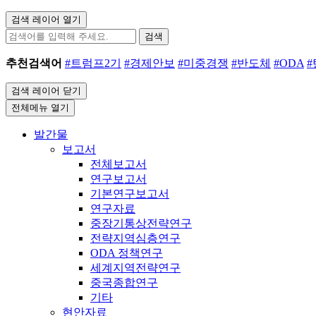
검색 레이어 열기
검색
추천검색어
#트럼프2기
#경제안보
#미중경쟁
#반도체
#ODA
검색 레이어 닫기
전체메뉴 열기
발간물
보고서
전체보고서
연구보고서
기본연구보고서
연구자료
중장기통상전략연구
전략지역심층연구
ODA 정책연구
세계지역전략연구
중국종합연구
기타
현안자료