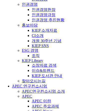
인권경영
인권경영헌장
인권경영규정
인권경영 추진현황
홍보마당
KIEP 소개자료
CI소개
개원 30주년 기념
KIEP SNS
ESG 경영
조직
KIEP Library
소장자료 검색
이슈&트렌드
KIEP 도서관 안내
찾아오시는길
APEC 연구컨소시엄
APEC연구컨소시엄 소개
APEC
APEC 이란
APEC 주요과제