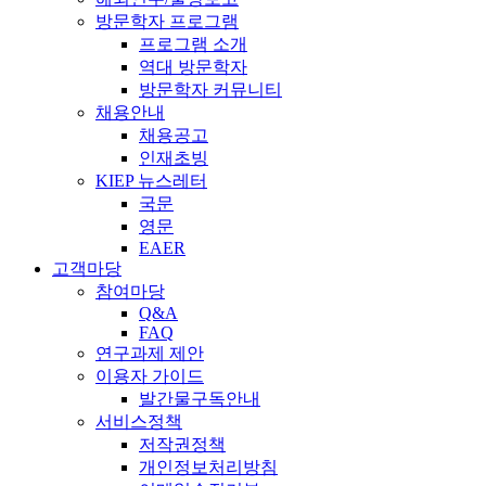
방문학자 프로그램
프로그램 소개
역대 방문학자
방문학자 커뮤니티
채용안내
채용공고
인재초빙
KIEP 뉴스레터
국문
영문
EAER
고객마당
참여마당
Q&A
FAQ
연구과제 제안
이용자 가이드
발간물구독안내
서비스정책
저작권정책
개인정보처리방침