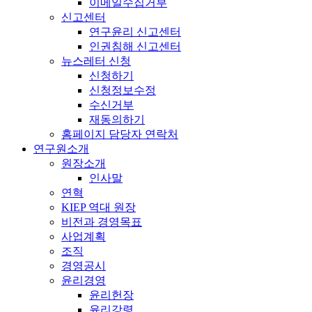
이메일수집거부
신고센터
연구윤리 신고센터
인권침해 신고센터
뉴스레터 신청
신청하기
신청정보수정
수신거부
재동의하기
홈페이지 담당자 연락처
연구원소개
원장소개
인사말
연혁
KIEP 역대 원장
비전과 경영목표
사업계획
조직
경영공시
윤리경영
윤리헌장
윤리강령