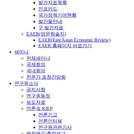
발간자료목록
인포카드
국가정책기여현황
발간물안내
구 발간자료
EAER(영문학술지)
EAER(East Asian Economic Review)
EAER 홈페이지 바로가기
세미나
전체세미나
국제회의
국내회의
전문가 초청간담회
연구원소식
공지사항
연구원동정
보도자료
언론속 KIEP
언론기고
언론인터뷰
연구원관련기사
해외연수/출장보고