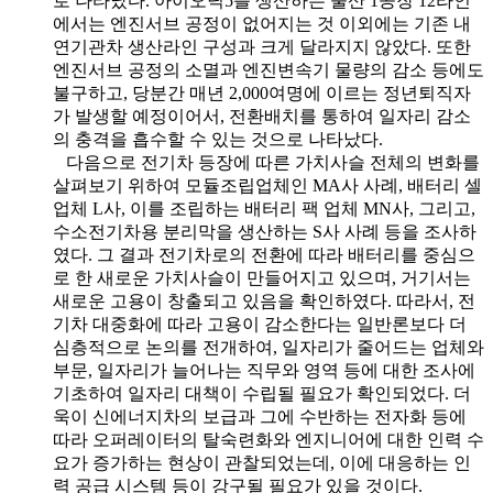
로 나타났다. 아이오닉5를 생산하는 울산 1공장 12라인
에서는 엔진서브 공정이 없어지는 것 이외에는 기존 내
연기관차 생산라인 구성과 크게 달라지지 않았다. 또한
엔진서브 공정의 소멸과 엔진변속기 물량의 감소 등에도
불구하고, 당분간 매년 2,000여명에 이르는 정년퇴직자
가 발생할 예정이어서, 전환배치를 통하여 일자리 감소
의 충격을 흡수할 수 있는 것으로 나타났다.
다음으로 전기차 등장에 따른 가치사슬 전체의 변화를
살펴보기 위하여 모듈조립업체인 MA사 사례, 배터리 셀
업체 L사, 이를 조립하는 배터리 팩 업체 MN사, 그리고,
수소전기차용 분리막을 생산하는 S사 사례 등을 조사하
였다. 그 결과 전기차로의 전환에 따라 배터리를 중심으
로 한 새로운 가치사슬이 만들어지고 있으며, 거기서는
새로운 고용이 창출되고 있음을 확인하였다. 따라서, 전
기차 대중화에 따라 고용이 감소한다는 일반론보다 더
심층적으로 논의를 전개하여, 일자리가 줄어드는 업체와
부문, 일자리가 늘어나는 직무와 영역 등에 대한 조사에
기초하여 일자리 대책이 수립될 필요가 확인되었다. 더
욱이 신에너지차의 보급과 그에 수반하는 전자화 등에
따라 오퍼레이터의 탈숙련화와 엔지니어에 대한 인력 수
요가 증가하는 현상이 관찰되었는데, 이에 대응하는 인
력 공급 시스템 등이 강구될 필요가 있을 것이다.