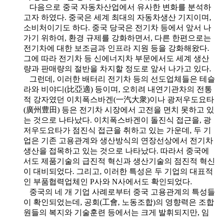
다음으로 중국 자동차산업에서 유사한 변화를 분석하
고자 하였다. 중국은 세계 최대의 자동차생산 기지이며,
소비처이기도 하다. 중국 당국은 전기차 등에서 앞서 나
가기 위하여, 환경 규제를 강화하면서, 다른 한편으로는
전기차에 대한 보조금과 인프라 지원 등을 강화해왔다.
그에 따라 전기차 등 신에너지차 부문에서도 세계 생산
량과 판매량의 절반을 차지할 정도로 앞서 나가고 있다.
그런데, 이러한 배터리 전기차 등의 선도업체들은 테슬
라와 비야디(比亞適) 등이며, 오히려 내연기관차의 전통
적 강자였던 이치폭스바겐(一汽大衆)이나 광저우도요타
(廣州豊田) 등은 전기차 시장에서 고전을 면치 못하고 있
는 것으로 나타났다. 이치폭스바겐이 돌진식 접근을, 광
저우도요타가 점진식 접근을 취하고 있는 가운데, 두 기
업은 기존 고용관계와 생산방식의 연장선상에서 전기차
생산을 접목하고 있는 것으로 나타났다. 따라서 중국에
서도 제품기술의 급진적 혁신과 생산기술의 점진적 혁신
이 대비되었다. 그리고, 이러한 특성은 두 기업의 대표적
인 부품협력업체인 P사와 N사에서도 확인되었다.
중국의 네 개 기업 사례로부터 중국 고용관계의 특성들
이 확인되었는데, 공회(工會, 노동조합)의 영향력은 조합
원들의 복지와 기술훈련 등에서는 크게 발휘되지만, 임