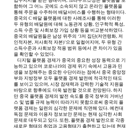
업무지시를 받는 형태이며, 크라우드소싱은 플랫폼을 포
함하여 그 어느 곳에도 소속되지 않고 온라인 플랫폼을
통해 주문을 수주하여 배달서비스를 수행하는 형태이다.
중국의 C 배달 플랫폼에 대한 사례조사를 통해 이러한
두 유형의 배달원에 대해 노동관계 상황, 인구학적 특성,
소득 수준 및 사회보장 가입 상황 등을 비교분석하였다.
중국의 배달원들은 남성 위주의 ‘3저 집단(저연령화, 저
인적자본, 저사회적 자본)’으로 일컬어지며, 두 유형 간
소득수준과 사회보장 적용 범위 등에서 큰 차이가 있음
을 확인할 수 있었다.
디지털 플랫폼 경제가 중국의 중요한 성장 동력으로 기
능하고 있으며 코로나19의 경제 위기 속에서 고용과 민
생을 보장해주는 중요한 수단이라는 점에서 중국 중앙정
부와 지방정부 모두 플랫폼 경제 발전에 적극적인 태도
를 보이고 있으며, 시장 잠재력과 강력한 기술적 지원을
바탕으로 향후에도 더욱 발전할 것으로 전망된다. 하지
만 중국 플랫폼 경제의 발전 속도를 중국 정부의 거버넌
스 및 법률 규제 능력이 따라가지 못함으로써 중국의 플
랫폼 경제는 일련의 심각한 문제에 직면해 있다. 예컨대
독점 문제와 이용자 정보보안 문제는 현재 심각한 사회
문제로 대두되고 있다. 또한, 플랫폼 경제 발전으로 각종
새로운 형태의 취업과 고용형태가 출현하고 있는데 현재