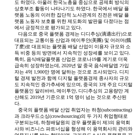
도 하였다. 아울러 한국노총을 중심으로 공제회 방식의
상호부조 활동이 나타나기도 하였다. 한국에서 배달 플
랫폼 노동의 이러한 집단적 노사관계의 진전은 배달 플
랫폼 노동자 보호를 위한 제도화의 발판을 다졌다는 점
에서 긍정적으로 평가되고 있다.
다음으로 중국 플랫폼 경제는 디디추싱(滴適出行)으로
대표되는 교통이동 산업과 메이투안(美團) 및 어러머(餓
了麽)로 대표되는 플랫폼 배달 산업이 이용자 규모와 소
득 비중 등의 방면에서 지속적인 성장세를 보이고 있다.
특히, 음식배달플랫폼 산업은 코로나19를 계기로 더욱
급속히 성장하였는데, 2020년 말 중국 음식배달앱 가입
자는 4억 1,900만 명에 달하는 것으로 조사되었다. 디지
털 경제 발전과 함께 디지털 플랫폼경제 종사자의 규모
도 지속적인 증가추세에 있으며, 중국의 3개 주요 디지털
플랫폼인 알리바바, 메이투안, 디디추싱의 고용량만 계
산해도 2019년 기준으로 1억 명이 넘는 것으로 추산된
다.
중국의 플랫폼 배달 산업 취업자는 하청(subcontracting)
과 크라우드소싱(crowdsourcing)의 두 가지 취업형태로
구분되는데, 하청배달원의 경우 플랫폼이 제3의 용역회
사와 비즈니스 파트너십을 형성해 이 용역회사의 관리와