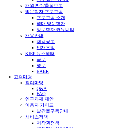
해외연수/출장보고
방문학자 프로그램
프로그램 소개
역대 방문학자
방문학자 커뮤니티
채용안내
채용공고
인재초빙
KIEP 뉴스레터
국문
영문
EAER
고객마당
참여마당
Q&A
FAQ
연구과제 제안
이용자 가이드
발간물구독안내
서비스정책
저작권정책