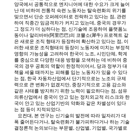
양국에서 공통적으로 엔지니어에 대한 수요가 크게 늘어
난 데 비하여 전통적 숙련 노동자는 탈숙련화의 위기를
맞으면서 단순 오퍼레이터로 전락하고 있다는 점, 관련
하여 직종간 임금격차가 커지고 있는데, 중국의 경우가
그 정도가 더 심하다는 점, 신기술에 조응하여 플랫폼노
동이나 알리바바(阿里巴巴)의 코뿔소(犀牛) 프로젝트 같
은 새로운 조직 형태가 등장하여 확산하고 있다는 점, 이
러한 새로운 조직형태의 등장이 노동자에 미치는 부정적
영향의 가능성을 고려하여 한국이 노조, 시민단체, 학계
를 중심으로 다양한 대응 방향을 모색하는 데 비하여 중
국의 경우 공회의 역할이 한정적이어서, 당과 정부가 대
책을 세울 때까지는 피해를 입는 노동자가 있을 수 있다
는 점, 한국 자동차산업에서 단기적으로는 노조의 규제
력으로 큰 변화가 없겠지만, 중장기적으로 고용 감소와
같은 사태를 방지하기 위한 노력이 필요하다는 점, 섬유
의류산업에서 중국이 안고 있는 정치외교적 리스크와 한
국이 안고 있는 산업기반의 약화와 같은 차별성이 있다
는 점 등이 지적되었다.
요컨대, 본 연구는 신기술의 발전에 따라 일자리가 대
폭 줄어든다거나, 탈숙련화가 불가피하다거나 하는 기술
결정론적 논의보다는 부문별, 산업별, 기업별, 국가별로