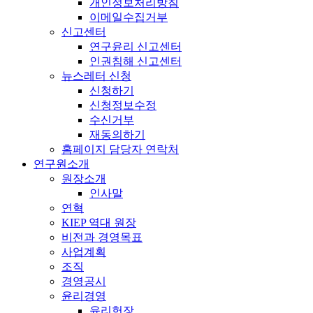
개인정보처리방침
이메일수집거부
신고센터
연구윤리 신고센터
인권침해 신고센터
뉴스레터 신청
신청하기
신청정보수정
수신거부
재동의하기
홈페이지 담당자 연락처
연구원소개
원장소개
인사말
연혁
KIEP 역대 원장
비전과 경영목표
사업계획
조직
경영공시
윤리경영
윤리헌장