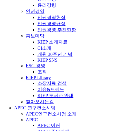
윤리강령
인권경영
인권경영헌장
인권경영규정
인권경영 추진현황
홍보마당
KIEP 소개자료
CI소개
개원 30주년 기념
KIEP SNS
ESG 경영
조직
KIEP Library
소장자료 검색
이슈&트렌드
KIEP 도서관 안내
찾아오시는길
APEC 연구컨소시엄
APEC연구컨소시엄 소개
APEC
APEC 이란