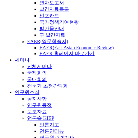
연차보고서
발간자료목록
인포카드
국가정책기여현황
발간물안내
구 발간자료
EAER(영문학술지)
EAER(East Asian Economic Review)
EAER 홈페이지 바로가기
세미나
전체세미나
국제회의
국내회의
전문가 초청간담회
연구원소식
공지사항
연구원동정
보도자료
언론속 KIEP
언론기고
언론인터뷰
연구원관련기사