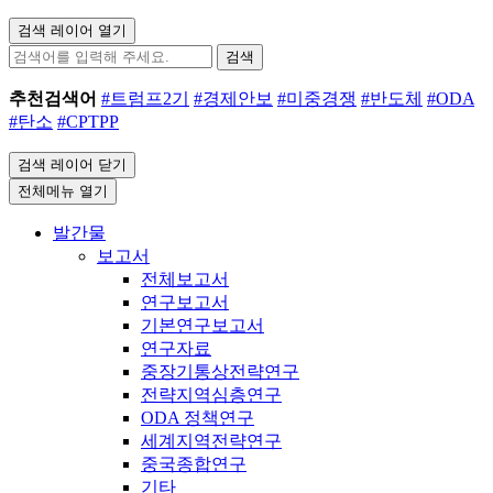
검색 레이어 열기
검색
추천검색어
#트럼프2기
#경제안보
#미중경쟁
#반도체
#ODA
#탄소
#CPTPP
검색 레이어 닫기
전체메뉴 열기
발간물
보고서
전체보고서
연구보고서
기본연구보고서
연구자료
중장기통상전략연구
전략지역심층연구
ODA 정책연구
세계지역전략연구
중국종합연구
기타