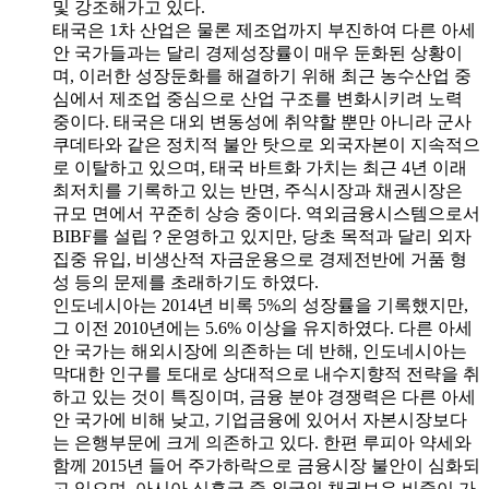
및 강조해가고 있다.
태국은 1차 산업은 물론 제조업까지 부진하여 다른 아세
안 국가들과는 달리 경제성장률이 매우 둔화된 상황이
며, 이러한 성장둔화를 해결하기 위해 최근 농수산업 중
심에서 제조업 중심으로 산업 구조를 변화시키려 노력
중이다. 태국은 대외 변동성에 취약할 뿐만 아니라 군사
쿠데타와 같은 정치적 불안 탓으로 외국자본이 지속적으
로 이탈하고 있으며, 태국 바트화 가치는 최근 4년 이래
최저치를 기록하고 있는 반면, 주식시장과 채권시장은
규모 면에서 꾸준히 상승 중이다. 역외금융시스템으로서
BIBF를 설립？운영하고 있지만, 당초 목적과 달리 외자
집중 유입, 비생산적 자금운용으로 경제전반에 거품 형
성 등의 문제를 초래하기도 하였다.
인도네시아는 2014년 비록 5%의 성장률을 기록했지만,
그 이전 2010년에는 5.6% 이상을 유지하였다. 다른 아세
안 국가는 해외시장에 의존하는 데 반해, 인도네시아는
막대한 인구를 토대로 상대적으로 내수지향적 전략을 취
하고 있는 것이 특징이며, 금융 분야 경쟁력은 다른 아세
안 국가에 비해 낮고, 기업금융에 있어서 자본시장보다
는 은행부문에 크게 의존하고 있다. 한편 루피아 약세와
함께 2015년 들어 주가하락으로 금융시장 불안이 심화되
고 있으며, 아시아 신흥국 중 외국인 채권보유 비중이 가