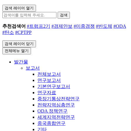
검색 레이어 열기
검색
추천검색어
#트럼프2기
#경제안보
#미중경쟁
#반도체
#ODA
#탄소
#CPTPP
검색 레이어 닫기
전체메뉴 열기
발간물
보고서
전체보고서
연구보고서
기본연구보고서
연구자료
중장기통상전략연구
전략지역심층연구
ODA 정책연구
세계지역전략연구
중국종합연구
기타