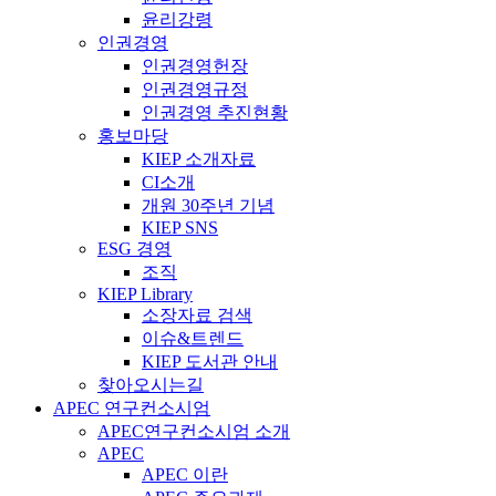
윤리강령
인권경영
인권경영헌장
인권경영규정
인권경영 추진현황
홍보마당
KIEP 소개자료
CI소개
개원 30주년 기념
KIEP SNS
ESG 경영
조직
KIEP Library
소장자료 검색
이슈&트렌드
KIEP 도서관 안내
찾아오시는길
APEC 연구컨소시엄
APEC연구컨소시엄 소개
APEC
APEC 이란