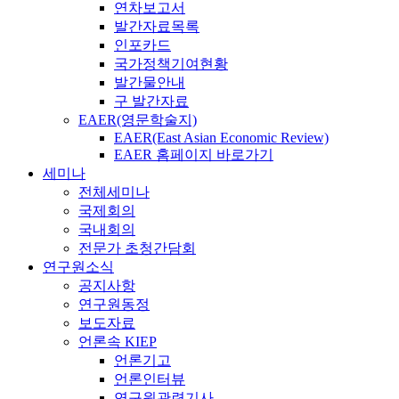
연차보고서
발간자료목록
인포카드
국가정책기여현황
발간물안내
구 발간자료
EAER(영문학술지)
EAER(East Asian Economic Review)
EAER 홈페이지 바로가기
세미나
전체세미나
국제회의
국내회의
전문가 초청간담회
연구원소식
공지사항
연구원동정
보도자료
언론속 KIEP
언론기고
언론인터뷰
연구원관련기사