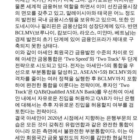
물론 세계적 금융허브 역할을 하면서 이미 선진금융시장
의 면모를 갖추고 있고, 말레이시아와 태국은 어느 정도
의 발전된 국내 금융시스템을 보유하고 있으며, 또한 인
도네시아나 필리핀은 금융산업의 성장단계에 있다. 반면
BCLMV(브루나이, 캄보디아, 라오스, 미얀마, 베트남)는
경제 발전의 초기 단계에 있어 금융인프라가 제대로 구
축되지 못한 상태다.
이와 같이 아세안 회원국간 금융발전 수준의 차이로 인
해 아세안 금융통합은 ‘Two Speed’와 ‘Two Track’ 두 단계
전략으로 시도되고 있다. 전자는 아세안+5의 통합을 우
선으로 부분통합을 달성하고, ASEAN+5와 BCLMV와의
격차를 줄이는 여러 정책을 실행한 후 BCLMV까지 포함
하여 완전한 통합을 이룬다는 전략이며, 후자인 ‘Two
Track’은 QAB(Qualified ASEAN Bank)를 우선하여 아세
안 내에서 자유로운 진입을 허용하고 QAB가 아닌 은행
에 대해서는 추후 자유로운 진입을 허용할지 여부를 검
토한다는 전략이다.
결국 아세안이 2020년 시점에서 지향하는 은행부문의 모
습은 모든 것이 갖춰진 유럽연합과 같은 완전한 통합이
아니라 모든 측면에서 불완전한 부분통합이다. 이는 아
세안 회원국간 금융 발전도의 차이를 감안한 현실적인