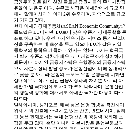
금융투자업은 현재 선진 글로벌 증권사들의 주식시장점
유율이 높은 편이다. 수쿠크 시장은 아세안에서 규모 면
에서 말레이시아에 이어 2위 수준이며, 지속적으로 규모
가 커지고 있다.
현재 아세안경제공동체(ASEAN Economic Community)의
롤모델은 EU이지만, EU보다 낮은 수준의 경제통합을 목
표로 하고 있다. 우선 아세안은 재화, 서비스 등의 단일시
장을 구축하는 데 초점을 두고 있으나 EU와 같은 단일
통화로의 통합을 계획하고 있지는 않는데, 이는 회원국
간 발전 수준의 격차가 매우 크고 산업구조가 상이하기
때문이다. 아세안 금융시스템은 은행중심의 금융시스템
으로 자본시장의 발달 정도가 은행산업에 비해 상대적으
로 낮을 뿐 아니라 은행의 규모도 유럽 은행들에 비하면
상대적으로 작다. 선진 금융시장과의 차이뿐 아니라 아
세안 개별 국가간에도 차이가 크게 나타나며, 은행산업
의 경쟁력 강화에 대해서도 아세안 국가간 대응이 다소
다르다.
말레이시아, 싱가포르, 태국 등은 은행 합병을 촉진하기
위해 해외 진출에 주력하고 있는 반면, 인도네시아, 필리
핀 등은 현재로서는 국내 은행산업의 경쟁력 강화에 초
점을 두고 있다. 뿐만 아니라 자본시장은 은행부문보다
아세안 국가간 차이가 더욱 크다. 싱가포르는 아시아는