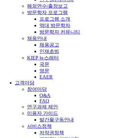
해외연수/출장보고
방문학자 프로그램
프로그램 소개
역대 방문학자
방문학자 커뮤니티
채용안내
채용공고
인재초빙
KIEP 뉴스레터
국문
영문
EAER
고객마당
참여마당
Q&A
FAQ
연구과제 제안
이용자 가이드
발간물구독안내
서비스정책
저작권정책