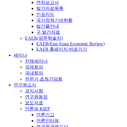
연차보고서
발간자료목록
인포카드
국가정책기여현황
발간물안내
구 발간자료
EAER(영문학술지)
EAER(East Asian Economic Review)
EAER 홈페이지 바로가기
세미나
전체세미나
국제회의
국내회의
전문가 초청간담회
연구원소식
공지사항
연구원동정
보도자료
언론속 KIEP
언론기고
언론인터뷰
연구원관련기사