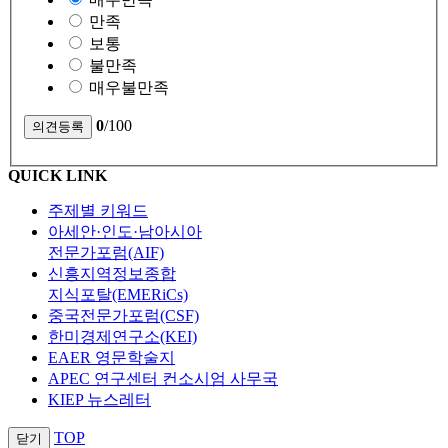
만족
보통
불만족
매우불만족
0
/100
QUICK LINK
주제별 키워드
아세안·인도·남아시아
전문가포럼(AIF)
신흥지역정보종합
지식포탈(EMERiCs)
중국전문가포럼(CSF)
한미경제연구소(KEI)
EAER 영문학술지
APEC 연구센터 컨소시엄 사무국
KIEP 뉴스레터
TOP
닫기