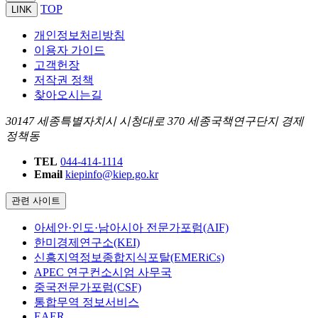
TOP
LINK
개인정보처리방침
이용자 가이드
고객헌장
저작권 정책
찾아오시는길
30147 세종특별자치시 시청대로 370 세종국책연구단지 경제
정책동
TEL
044-414-1114
Email
kiepinfo@kiep.go.kr
관련 사이트
아세안·인도·남아시아 전문가포럼(AIF)
한미경제연구소(KEI)
신흥지역정보종합지식포탈(EMERiCs)
APEC 연구컨소시엄 사무국
중국전문가포럼(CSF)
통합무역 정보서비스
EAER