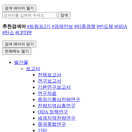
검색 레이어 열기
검색
추천검색어
#트럼프2기
#경제안보
#미중경쟁
#반도체
#ODA
#탄소
#CPTPP
검색 레이어 닫기
전체메뉴 열기
발간물
보고서
전체보고서
연구보고서
기본연구보고서
연구자료
중장기통상전략연구
전략지역심층연구
ODA 정책연구
세계지역전략연구
중국종합연구
기타