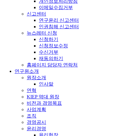
개인정보처리방침
이메일수집거부
신고센터
연구윤리 신고센터
인권침해 신고센터
뉴스레터 신청
신청하기
신청정보수정
수신거부
재동의하기
홈페이지 담당자 연락처
연구원소개
원장소개
인사말
연혁
KIEP 역대 원장
비전과 경영목표
사업계획
조직
경영공시
윤리경영
윤리헌장