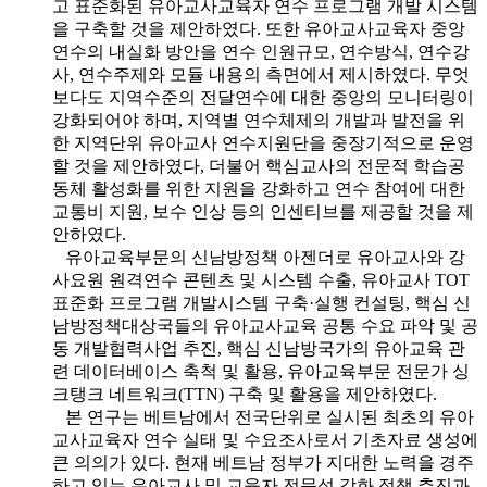
고 표준화된 유아교사교육자 연수 프로그램 개발 시스템
을 구축할 것을 제안하였다. 또한 유아교사교육자 중앙
연수의 내실화 방안을 연수 인원규모, 연수방식, 연수강
사, 연수주제와 모듈 내용의 측면에서 제시하였다. 무엇
보다도 지역수준의 전달연수에 대한 중앙의 모니터링이
강화되어야 하며, 지역별 연수체제의 개발과 발전을 위
한 지역단위 유아교사 연수지원단을 중장기적으로 운영
할 것을 제안하였다, 더불어 핵심교사의 전문적 학습공
동체 활성화를 위한 지원을 강화하고 연수 참여에 대한
교통비 지원, 보수 인상 등의 인센티브를 제공할 것을 제
안하였다.
유아교육부문의 신남방정책 아젠더로 유아교사와 강
사요원 원격연수 콘텐츠 및 시스템 수출, 유아교사 TOT
표준화 프로그램 개발시스템 구축·실행 컨설팅, 핵심 신
남방정책대상국들의 유아교사교육 공통 수요 파악 및 공
동 개발협력사업 추진, 핵심 신남방국가의 유아교육 관
련 데이터베이스 축척 및 활용, 유아교육부문 전문가 싱
크탱크 네트워크(TTN) 구축 및 활용을 제안하였다.
본 연구는 베트남에서 전국단위로 실시된 최초의 유아
교사교육자 연수 실태 및 수요조사로서 기초자료 생성에
큰 의의가 있다. 현재 베트남 정부가 지대한 노력을 경주
하고 있는 유아교사 및 교육자 전문성 강화 정책 추진과