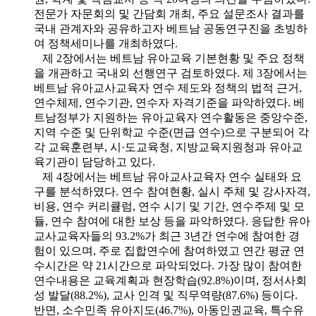
전문가 자문회의 및 간담회 개최, 주요 설문조사 결과를
국내 관계자와 공유하고자 베트남 공동연구진을 초빙하
여 정책세미나를 개최하였다.
제 2장에서는 베트남 유아교육 기본현황 및 주요 정책
을 개관하고 국내외 선행연구 검토하였다. 제 3장에서는
베트남 유아교사교육자 연수 제도와 정책의 법적 근거,
연수체제, 연수기관, 연수자 자격기준을 파악하였다. 베
트남정부가 지원하는 유아교육자 연수활동은 중앙수준,
지역 수준 및 단위학교 수준(면급 연수)으로 구분되어 각
각 교육훈련부, 시·도교육청, 지방교육지원청과 유아교
육기관이 담당하고 있다.
제 4장에서는 베트남 유아교사교육자 연수 실태와 요
구를 분석하였다. 연수 참여현황, 실시 주체 및 강사자격,
비용, 연수 커리큘럼, 연수 시기 및 기간, 연수주제 및 모
듈, 연수 참여에 대한 보상 등을 파악하였다. 응답한 유아
교사교육자들의 93.2%가 최근 3년간 연수에 참여한 경
험이 있으며, 주로 집합연수에 참여하였고 연간 평균 연
수시간은 약 21시간으로 파악되었다. 가장 많이 참여한
연수내용은 교육계획과 현장학습(92.8%)이며, 정서사회
성 발달(88.2%), 교사 인격 및 직무역량(87.6%) 등이다.
반면, 소수민족 유아지도(46.7%), 아동인권교육, 특수유