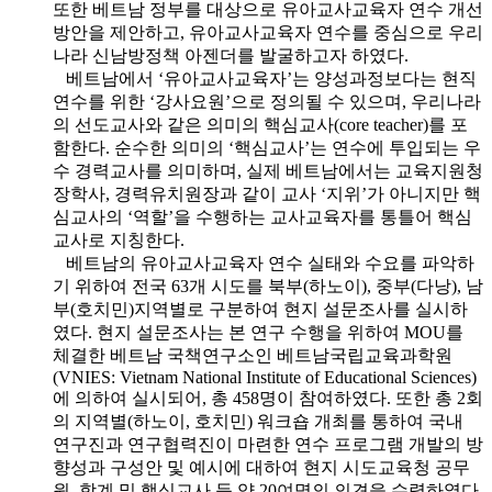
또한 베트남 정부를 대상으로 유아교사교육자 연수 개선
방안을 제안하고, 유아교사교육자 연수를 중심으로 우리
나라 신남방정책 아젠더를 발굴하고자 하였다.
베트남에서 ‘유아교사교육자’는 양성과정보다는 현직
연수를 위한 ‘강사요원’으로 정의될 수 있으며, 우리나라
의 선도교사와 같은 의미의 핵심교사(core teacher)를 포
함한다. 순수한 의미의 ‘핵심교사’는 연수에 투입되는 우
수 경력교사를 의미하며, 실제 베트남에서는 교육지원청
장학사, 경력유치원장과 같이 교사 ‘지위’가 아니지만 핵
심교사의 ‘역할’을 수행하는 교사교육자를 통틀어 핵심
교사로 지칭한다.
베트남의 유아교사교육자 연수 실태와 수요를 파악하
기 위하여 전국 63개 시도를 북부(하노이), 중부(다낭), 남
부(호치민)지역별로 구분하여 현지 설문조사를 실시하
였다. 현지 설문조사는 본 연구 수행을 위하여 MOU를
체결한 베트남 국책연구소인 베트남국립교육과학원
(VNIES: Vietnam National Institute of Educational Sciences)
에 의하여 실시되어, 총 458명이 참여하였다. 또한 총 2회
의 지역별(하노이, 호치민) 워크숍 개최를 통하여 국내
연구진과 연구협력진이 마련한 연수 프로그램 개발의 방
향성과 구성안 및 예시에 대하여 현지 시도교육청 공무
원, 학계 및 핵심교사 등 약 20여명의 의견을 수렴하였다.