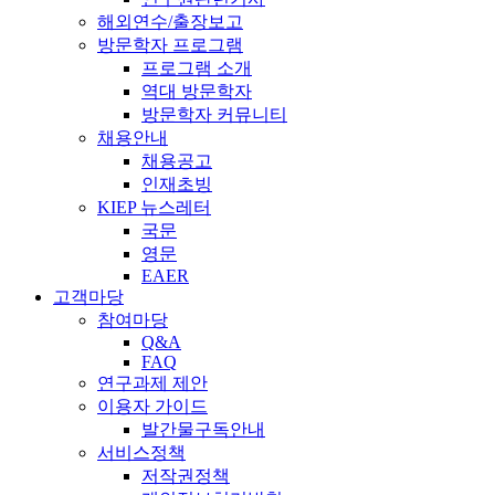
해외연수/출장보고
방문학자 프로그램
프로그램 소개
역대 방문학자
방문학자 커뮤니티
채용안내
채용공고
인재초빙
KIEP 뉴스레터
국문
영문
EAER
고객마당
참여마당
Q&A
FAQ
연구과제 제안
이용자 가이드
발간물구독안내
서비스정책
저작권정책