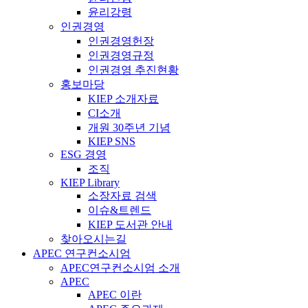
윤리강령
인권경영
인권경영헌장
인권경영규정
인권경영 추진현황
홍보마당
KIEP 소개자료
CI소개
개원 30주년 기념
KIEP SNS
ESG 경영
조직
KIEP Library
소장자료 검색
이슈&트렌드
KIEP 도서관 안내
찾아오시는길
APEC 연구컨소시엄
APEC연구컨소시엄 소개
APEC
APEC 이란