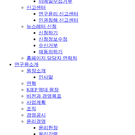
이메일수집거부
신고센터
연구윤리 신고센터
인권침해 신고센터
뉴스레터 신청
신청하기
신청정보수정
수신거부
재동의하기
홈페이지 담당자 연락처
연구원소개
원장소개
인사말
연혁
KIEP 역대 원장
비전과 경영목표
사업계획
조직
경영공시
윤리경영
윤리헌장
윤리강령