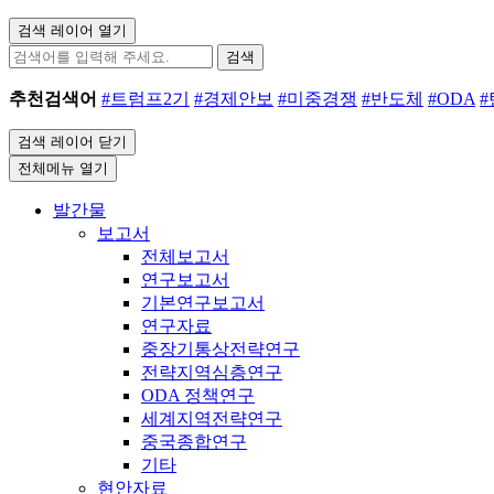
검색 레이어 열기
검색
추천검색어
#트럼프2기
#경제안보
#미중경쟁
#반도체
#ODA
검색 레이어 닫기
전체메뉴 열기
발간물
보고서
전체보고서
연구보고서
기본연구보고서
연구자료
중장기통상전략연구
전략지역심층연구
ODA 정책연구
세계지역전략연구
중국종합연구
기타
현안자료