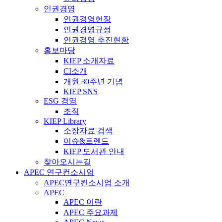
인권경영
인권경영헌장
인권경영규정
인권경영 추진현황
홍보마당
KIEP 소개자료
CI소개
개원 30주년 기념
KIEP SNS
ESG 경영
조직
KIEP Library
소장자료 검색
이슈&트렌드
KIEP 도서관 안내
찾아오시는길
APEC 연구컨소시엄
APEC연구컨소시엄 소개
APEC
APEC 이란
APEC 주요과제