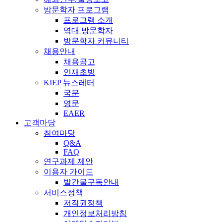
방문학자 프로그램
프로그램 소개
역대 방문학자
방문학자 커뮤니티
채용안내
채용공고
인재초빙
KIEP 뉴스레터
국문
영문
EAER
고객마당
참여마당
Q&A
FAQ
연구과제 제안
이용자 가이드
발간물구독안내
서비스정책
저작권정책
개인정보처리방침