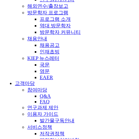
해외연수/출장보고
방문학자 프로그램
프로그램 소개
역대 방문학자
방문학자 커뮤니티
채용안내
채용공고
인재초빙
KIEP 뉴스레터
국문
영문
EAER
고객마당
참여마당
Q&A
FAQ
연구과제 제안
이용자 가이드
발간물구독안내
서비스정책
저작권정책