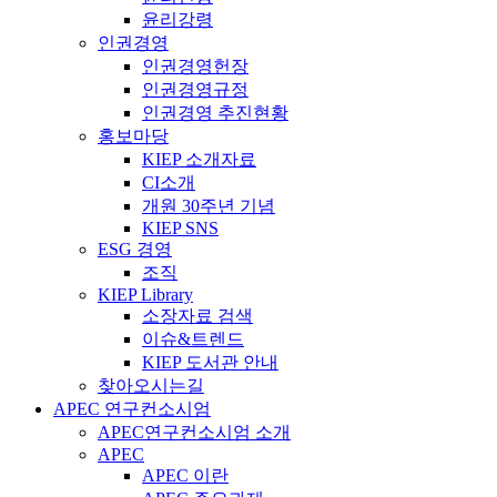
윤리강령
인권경영
인권경영헌장
인권경영규정
인권경영 추진현황
홍보마당
KIEP 소개자료
CI소개
개원 30주년 기념
KIEP SNS
ESG 경영
조직
KIEP Library
소장자료 검색
이슈&트렌드
KIEP 도서관 안내
찾아오시는길
APEC 연구컨소시엄
APEC연구컨소시엄 소개
APEC
APEC 이란