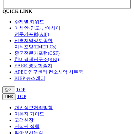
QUICK LINK
주제별 키워드
아세안·인도·남아시아
전문가포럼(AIF)
신흥지역정보종합
지식포탈(EMERiCs)
중국전문가포럼(CSF)
한미경제연구소(KEI)
EAER 영문학술지
APEC 연구센터 컨소시엄 사무국
KIEP 뉴스레터
TOP
닫기
TOP
LINK
개인정보처리방침
이용자 가이드
고객헌장
저작권 정책
찾아오시는길