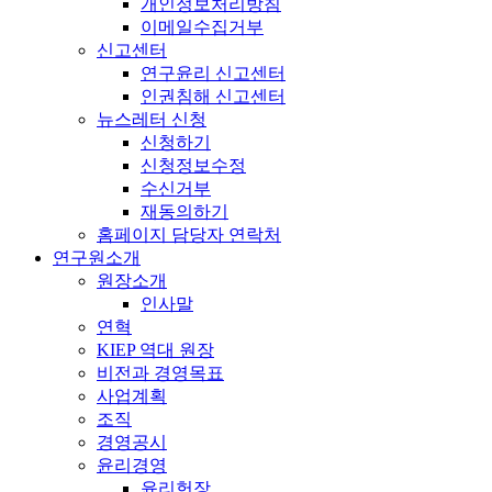
개인정보처리방침
이메일수집거부
신고센터
연구윤리 신고센터
인권침해 신고센터
뉴스레터 신청
신청하기
신청정보수정
수신거부
재동의하기
홈페이지 담당자 연락처
연구원소개
원장소개
인사말
연혁
KIEP 역대 원장
비전과 경영목표
사업계획
조직
경영공시
윤리경영
윤리헌장