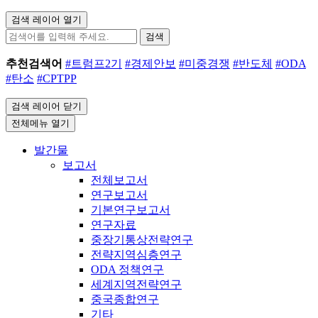
검색 레이어 열기
검색
추천검색어
#트럼프2기
#경제안보
#미중경쟁
#반도체
#ODA
#탄소
#CPTPP
검색 레이어 닫기
전체메뉴 열기
발간물
보고서
전체보고서
연구보고서
기본연구보고서
연구자료
중장기통상전략연구
전략지역심층연구
ODA 정책연구
세계지역전략연구
중국종합연구
기타