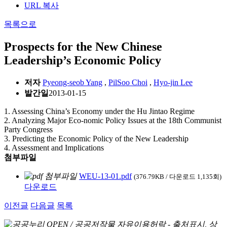
URL 복사
목록으로
Prospects for the New Chinese
Leadership’s Economic Policy
저자
Pyeong-seob Yang
,
PilSoo Choi
,
Hyo-jin Lee
발간일
2013-01-15
1. Assessing China’s Economy under the Hu Jintao Regime
2. Analyzing Major Eco-nomic Policy Issues at the 18th Communist
Party Congress
3. Predicting the Economic Policy of the New Leadership
4. Assessment and Implications
첨부파일
WEU-13-01.pdf
(376.79KB / 다운로드 1,135회)
다운로드
이전글
다음글
목록