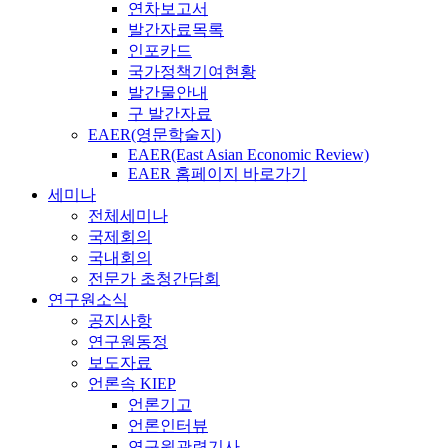
연차보고서
발간자료목록
인포카드
국가정책기여현황
발간물안내
구 발간자료
EAER(영문학술지)
EAER(East Asian Economic Review)
EAER 홈페이지 바로가기
세미나
전체세미나
국제회의
국내회의
전문가 초청간담회
연구원소식
공지사항
연구원동정
보도자료
언론속 KIEP
언론기고
언론인터뷰
연구원관련기사