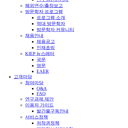
해외연수/출장보고
방문학자 프로그램
프로그램 소개
역대 방문학자
방문학자 커뮤니티
채용안내
채용공고
인재초빙
KIEP 뉴스레터
국문
영문
EAER
고객마당
참여마당
Q&A
FAQ
연구과제 제안
이용자 가이드
발간물구독안내
서비스정책
저작권정책