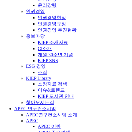
윤리강령
인권경영
인권경영헌장
인권경영규정
인권경영 추진현황
홍보마당
KIEP 소개자료
CI소개
개원 30주년 기념
KIEP SNS
ESG 경영
조직
KIEP Library
소장자료 검색
이슈&트렌드
KIEP 도서관 안내
찾아오시는길
APEC 연구컨소시엄
APEC연구컨소시엄 소개
APEC
APEC 이란