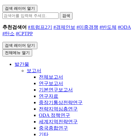
검색 레이어 열기
검색
추천검색어
#트럼프2기
#경제안보
#미중경쟁
#반도체
#ODA
#탄소
#CPTPP
검색 레이어 닫기
전체메뉴 열기
발간물
보고서
전체보고서
연구보고서
기본연구보고서
연구자료
중장기통상전략연구
전략지역심층연구
ODA 정책연구
세계지역전략연구
중국종합연구
기타