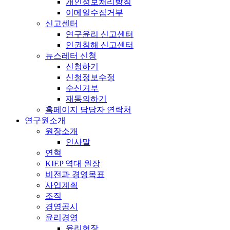
개인정보처리방침
이메일수집거부
신고센터
연구윤리 신고센터
인권침해 신고센터
뉴스레터 신청
신청하기
신청정보수정
수신거부
재동의하기
홈페이지 담당자 연락처
연구원소개
원장소개
인사말
연혁
KIEP 역대 원장
비전과 경영목표
사업계획
조직
경영공시
윤리경영
윤리헌장