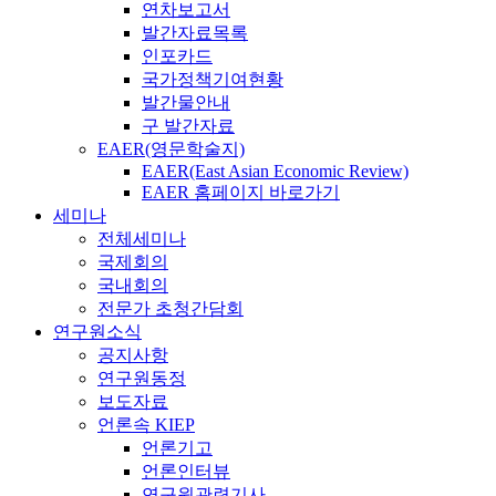
연차보고서
발간자료목록
인포카드
국가정책기여현황
발간물안내
구 발간자료
EAER(영문학술지)
EAER(East Asian Economic Review)
EAER 홈페이지 바로가기
세미나
전체세미나
국제회의
국내회의
전문가 초청간담회
연구원소식
공지사항
연구원동정
보도자료
언론속 KIEP
언론기고
언론인터뷰
연구원관련기사