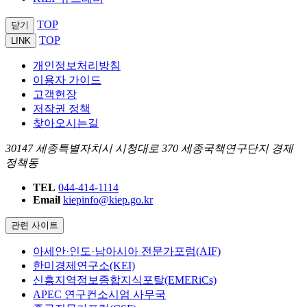
TOP
닫기
TOP
LINK
개인정보처리방침
이용자 가이드
고객헌장
저작권 정책
찾아오시는길
30147 세종특별자치시 시청대로 370 세종국책연구단지 경제
정책동
TEL
044-414-1114
Email
kiepinfo@kiep.go.kr
관련 사이트
아세안·인도·남아시아 전문가포럼(AIF)
한미경제연구소(KEI)
신흥지역정보종합지식포탈(EMERiCs)
APEC 연구컨소시엄 사무국