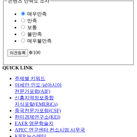
콘텐츠 만족도 조사
매우만족
만족
보통
불만족
매우불만족
0
/100
QUICK LINK
주제별 키워드
아세안·인도·남아시아
전문가포럼(AIF)
신흥지역정보종합
지식포탈(EMERiCs)
중국전문가포럼(CSF)
한미경제연구소(KEI)
EAER 영문학술지
APEC 연구센터 컨소시엄 사무국
KIEP 뉴스레터