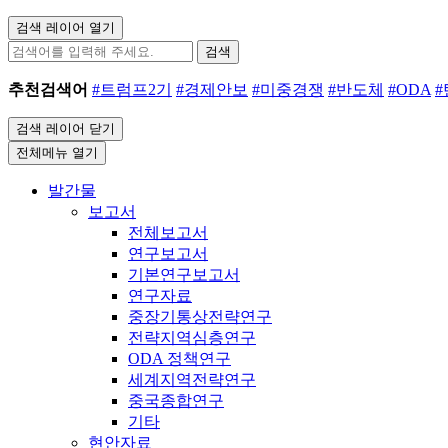
검색 레이어 열기
검색
추천검색어
#트럼프2기
#경제안보
#미중경쟁
#반도체
#ODA
검색 레이어 닫기
전체메뉴 열기
발간물
보고서
전체보고서
연구보고서
기본연구보고서
연구자료
중장기통상전략연구
전략지역심층연구
ODA 정책연구
세계지역전략연구
중국종합연구
기타
현안자료