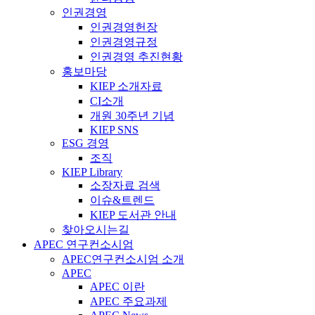
인권경영
인권경영헌장
인권경영규정
인권경영 추진현황
홍보마당
KIEP 소개자료
CI소개
개원 30주년 기념
KIEP SNS
ESG 경영
조직
KIEP Library
소장자료 검색
이슈&트렌드
KIEP 도서관 안내
찾아오시는길
APEC 연구컨소시엄
APEC연구컨소시엄 소개
APEC
APEC 이란
APEC 주요과제