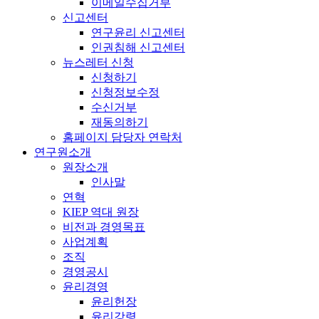
이메일수집거부
신고센터
연구윤리 신고센터
인권침해 신고센터
뉴스레터 신청
신청하기
신청정보수정
수신거부
재동의하기
홈페이지 담당자 연락처
연구원소개
원장소개
인사말
연혁
KIEP 역대 원장
비전과 경영목표
사업계획
조직
경영공시
윤리경영
윤리헌장
윤리강령