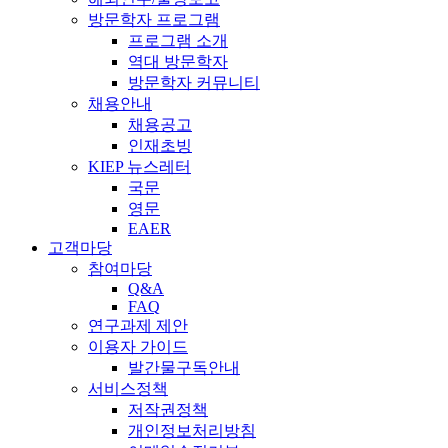
방문학자 프로그램
프로그램 소개
역대 방문학자
방문학자 커뮤니티
채용안내
채용공고
인재초빙
KIEP 뉴스레터
국문
영문
EAER
고객마당
참여마당
Q&A
FAQ
연구과제 제안
이용자 가이드
발간물구독안내
서비스정책
저작권정책
개인정보처리방침