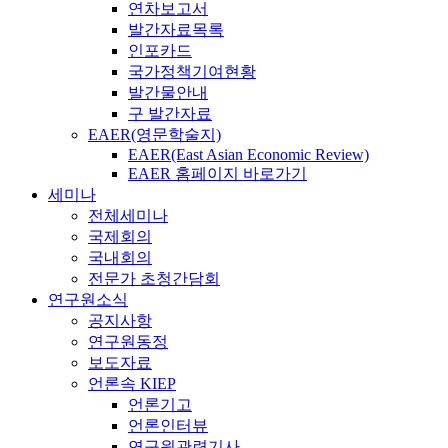
연차보고서
발간자료목록
인포카드
국가정책기여현황
발간물안내
구 발간자료
EAER(영문학술지)
EAER(East Asian Economic Review)
EAER 홈페이지 바로가기
세미나
전체세미나
국제회의
국내회의
전문가 초청간담회
연구원소식
공지사항
연구원동정
보도자료
언론속 KIEP
언론기고
언론인터뷰
연구원관련기사