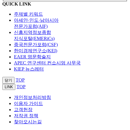
QUICK LINK
주제별 키워드
아세안·인도·남아시아
전문가포럼(AIF)
신흥지역정보종합
지식포탈(EMERiCs)
중국전문가포럼(CSF)
한미경제연구소(KEI)
EAER 영문학술지
APEC 연구센터 컨소시엄 사무국
KIEP 뉴스레터
TOP
닫기
TOP
LINK
개인정보처리방침
이용자 가이드
고객헌장
저작권 정책
찾아오시는길