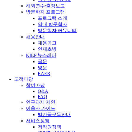
해외연수/출장보고
방문학자 프로그램
프로그램 소개
역대 방문학자
방문학자 커뮤니티
채용안내
채용공고
인재초빙
KIEP 뉴스레터
국문
영문
EAER
고객마당
참여마당
Q&A
FAQ
연구과제 제안
이용자 가이드
발간물구독안내
서비스정책
저작권정책