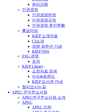
윤리강령
인권경영
인권경영헌장
인권경영규정
인권경영 추진현황
홍보마당
KIEP 소개자료
CI소개
개원 30주년 기념
KIEP SNS
ESG 경영
조직
KIEP Library
소장자료 검색
이슈&트렌드
KIEP 도서관 안내
찾아오시는길
APEC 연구컨소시엄
APEC연구컨소시엄 소개
APEC
APEC 이란