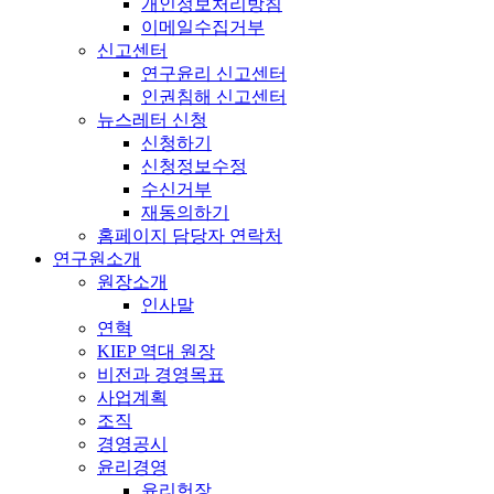
개인정보처리방침
이메일수집거부
신고센터
연구윤리 신고센터
인권침해 신고센터
뉴스레터 신청
신청하기
신청정보수정
수신거부
재동의하기
홈페이지 담당자 연락처
연구원소개
원장소개
인사말
연혁
KIEP 역대 원장
비전과 경영목표
사업계획
조직
경영공시
윤리경영
윤리헌장