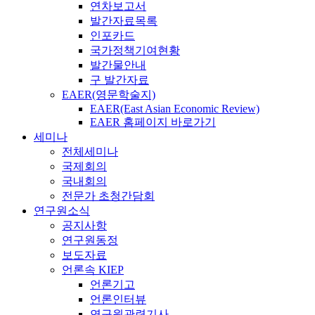
연차보고서
발간자료목록
인포카드
국가정책기여현황
발간물안내
구 발간자료
EAER(영문학술지)
EAER(East Asian Economic Review)
EAER 홈페이지 바로가기
세미나
전체세미나
국제회의
국내회의
전문가 초청간담회
연구원소식
공지사항
연구원동정
보도자료
언론속 KIEP
언론기고
언론인터뷰
연구원관련기사