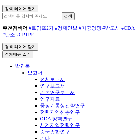
검색 레이어 열기
검색
추천검색어
#트럼프2기
#경제안보
#미중경쟁
#반도체
#ODA
#탄소
#CPTPP
검색 레이어 닫기
전체메뉴 열기
발간물
보고서
전체보고서
연구보고서
기본연구보고서
연구자료
중장기통상전략연구
전략지역심층연구
ODA 정책연구
세계지역전략연구
중국종합연구
기타