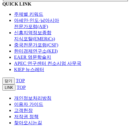
QUICK LINK
주제별 키워드
아세안·인도·남아시아
전문가포럼(AIF)
신흥지역정보종합
지식포탈(EMERiCs)
중국전문가포럼(CSF)
한미경제연구소(KEI)
EAER 영문학술지
APEC 연구센터 컨소시엄 사무국
KIEP 뉴스레터
TOP
닫기
TOP
LINK
개인정보처리방침
이용자 가이드
고객헌장
저작권 정책
찾아오시는길