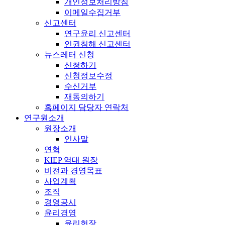
개인정보처리방침
이메일수집거부
신고센터
연구윤리 신고센터
인권침해 신고센터
뉴스레터 신청
신청하기
신청정보수정
수신거부
재동의하기
홈페이지 담당자 연락처
연구원소개
원장소개
인사말
연혁
KIEP 역대 원장
비전과 경영목표
사업계획
조직
경영공시
윤리경영
윤리헌장