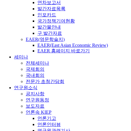
연차보고서
발간자료목록
인포카드
국가정책기여현황
발간물안내
구 발간자료
EAER(영문학술지)
EAER(East Asian Economic Review)
EAER 홈페이지 바로가기
세미나
전체세미나
국제회의
국내회의
전문가 초청간담회
연구원소식
공지사항
연구원동정
보도자료
언론속 KIEP
언론기고
언론인터뷰
연구원관련기사