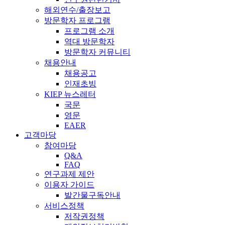
해외연수/출장보고
방문학자 프로그램
프로그램 소개
역대 방문학자
방문학자 커뮤니티
채용안내
채용공고
인재초빙
KIEP 뉴스레터
국문
영문
EAER
고객마당
참여마당
Q&A
FAQ
연구과제 제안
이용자 가이드
발간물구독안내
서비스정책
저작권정책