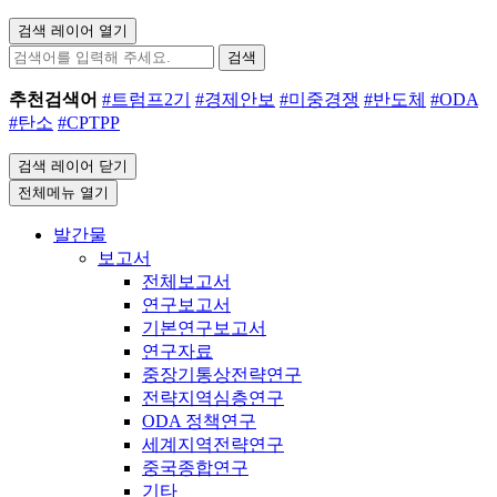
검색 레이어 열기
검색
추천검색어
#트럼프2기
#경제안보
#미중경쟁
#반도체
#ODA
#탄소
#CPTPP
검색 레이어 닫기
전체메뉴 열기
발간물
보고서
전체보고서
연구보고서
기본연구보고서
연구자료
중장기통상전략연구
전략지역심층연구
ODA 정책연구
세계지역전략연구
중국종합연구
기타