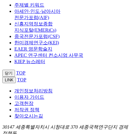
주제별 키워드
아세안·인도·남아시아
전문가포럼(AIF)
신흥지역정보종합
지식포탈(EMERiCs)
중국전문가포럼(CSF)
한미경제연구소(KEI)
EAER 영문학술지
APEC 연구센터 컨소시엄 사무국
KIEP 뉴스레터
TOP
닫기
TOP
LINK
개인정보처리방침
이용자 가이드
고객헌장
저작권 정책
찾아오시는길
30147 세종특별자치시 시청대로 370 세종국책연구단지 경제
정책동