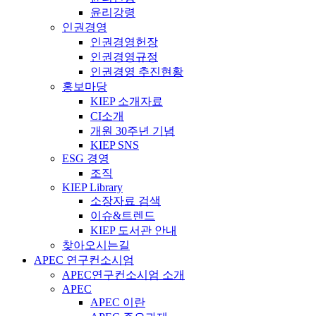
윤리강령
인권경영
인권경영헌장
인권경영규정
인권경영 추진현황
홍보마당
KIEP 소개자료
CI소개
개원 30주년 기념
KIEP SNS
ESG 경영
조직
KIEP Library
소장자료 검색
이슈&트렌드
KIEP 도서관 안내
찾아오시는길
APEC 연구컨소시엄
APEC연구컨소시엄 소개
APEC
APEC 이란