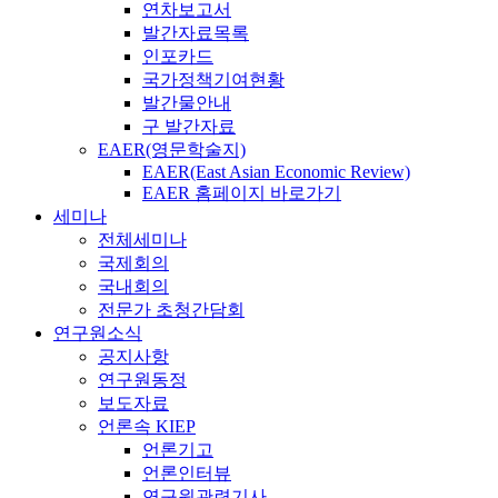
연차보고서
발간자료목록
인포카드
국가정책기여현황
발간물안내
구 발간자료
EAER(영문학술지)
EAER(East Asian Economic Review)
EAER 홈페이지 바로가기
세미나
전체세미나
국제회의
국내회의
전문가 초청간담회
연구원소식
공지사항
연구원동정
보도자료
언론속 KIEP
언론기고
언론인터뷰
연구원관련기사