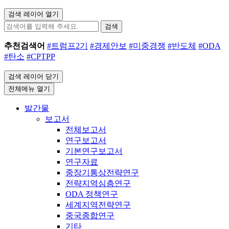
검색 레이어 열기
검색
추천검색어
#트럼프2기
#경제안보
#미중경쟁
#반도체
#ODA
#탄소
#CPTPP
검색 레이어 닫기
전체메뉴 열기
발간물
보고서
전체보고서
연구보고서
기본연구보고서
연구자료
중장기통상전략연구
전략지역심층연구
ODA 정책연구
세계지역전략연구
중국종합연구
기타