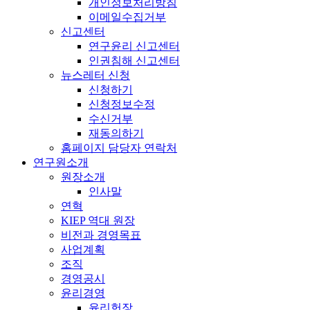
개인정보처리방침
이메일수집거부
신고센터
연구윤리 신고센터
인권침해 신고센터
뉴스레터 신청
신청하기
신청정보수정
수신거부
재동의하기
홈페이지 담당자 연락처
연구원소개
원장소개
인사말
연혁
KIEP 역대 원장
비전과 경영목표
사업계획
조직
경영공시
윤리경영
윤리헌장