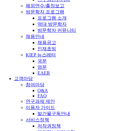
해외연수/출장보고
방문학자 프로그램
프로그램 소개
역대 방문학자
방문학자 커뮤니티
채용안내
채용공고
인재초빙
KIEP 뉴스레터
국문
영문
EAER
고객마당
참여마당
Q&A
FAQ
연구과제 제안
이용자 가이드
발간물구독안내
서비스정책
저작권정책