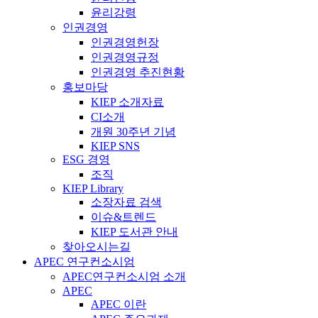
윤리강령
인권경영
인권경영헌장
인권경영규정
인권경영 추진현황
홍보마당
KIEP 소개자료
CI소개
개원 30주년 기념
KIEP SNS
ESG 경영
조직
KIEP Library
소장자료 검색
이슈&트렌드
KIEP 도서관 안내
찾아오시는길
APEC 연구컨소시엄
APEC연구컨소시엄 소개
APEC
APEC 이란