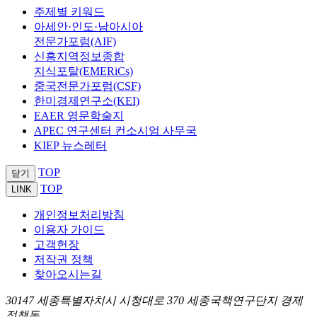
주제별 키워드
아세안·인도·남아시아
전문가포럼(AIF)
신흥지역정보종합
지식포탈(EMERiCs)
중국전문가포럼(CSF)
한미경제연구소(KEI)
EAER 영문학술지
APEC 연구센터 컨소시엄 사무국
KIEP 뉴스레터
TOP
닫기
TOP
LINK
개인정보처리방침
이용자 가이드
고객헌장
저작권 정책
찾아오시는길
30147 세종특별자치시 시청대로 370 세종국책연구단지 경제
정책동