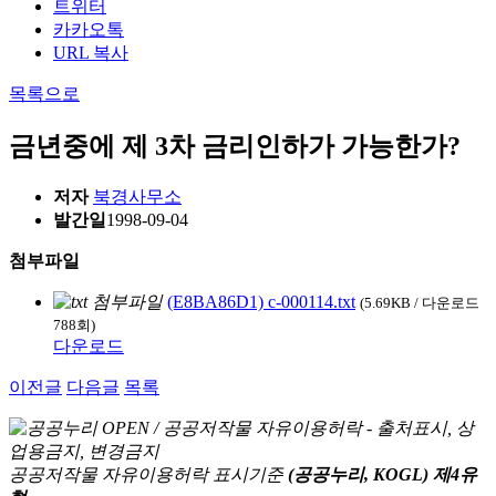
트위터
카카오톡
URL 복사
목록으로
금년중에 제 3차 금리인하가 가능한가?
저자
북경사무소
발간일
1998-09-04
첨부파일
(E8BA86D1) c-000114.txt
(5.69KB / 다운로드
788회)
다운로드
이전글
다음글
목록
공공저작물 자유이용허락 표시기준
(공공누리, KOGL) 제4유