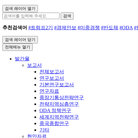
검색 레이어 열기
검색
추천검색어
#트럼프2기
#경제안보
#미중경쟁
#반도체
#ODA
검색 레이어 닫기
전체메뉴 열기
발간물
보고서
전체보고서
연구보고서
기본연구보고서
연구자료
중장기통상전략연구
전략지역심층연구
ODA 정책연구
세계지역전략연구
중국종합연구
기타
현안자료