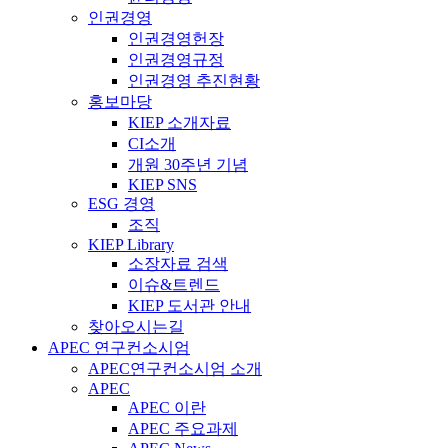
인권경영
인권경영헌장
인권경영규정
인권경영 추진현황
홍보마당
KIEP 소개자료
CI소개
개원 30주년 기념
KIEP SNS
ESG 경영
조직
KIEP Library
소장자료 검색
이슈&트렌드
KIEP 도서관 안내
찾아오시는길
APEC 연구컨소시엄
APEC연구컨소시엄 소개
APEC
APEC 이란
APEC 주요과제