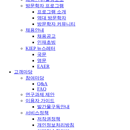
방문학자 프로그램
프로그램 소개
역대 방문학자
방문학자 커뮤니티
채용안내
채용공고
인재초빙
KIEP 뉴스레터
국문
영문
EAER
고객마당
참여마당
Q&A
FAQ
연구과제 제안
이용자 가이드
발간물구독안내
서비스정책
저작권정책
개인정보처리방침