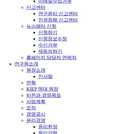
이메일수집거부
신고센터
연구윤리 신고센터
인권침해 신고센터
뉴스레터 신청
신청하기
신청정보수정
수신거부
재동의하기
홈페이지 담당자 연락처
연구원소개
원장소개
인사말
연혁
KIEP 역대 원장
비전과 경영목표
사업계획
조직
경영공시
윤리경영
윤리헌장
윤리강령