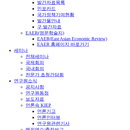
발간자료목록
인포카드
국가정책기여현황
발간물안내
구 발간자료
EAER(영문학술지)
EAER(East Asian Economic Review)
EAER 홈페이지 바로가기
세미나
전체세미나
국제회의
국내회의
전문가 초청간담회
연구원소식
공지사항
연구원동정
보도자료
언론속 KIEP
언론기고
언론인터뷰
연구원관련기사
해외연수/출장보고