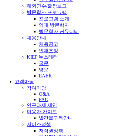
해외연수/출장보고
방문학자 프로그램
프로그램 소개
역대 방문학자
방문학자 커뮤니티
채용안내
채용공고
인재초빙
KIEP 뉴스레터
국문
영문
EAER
고객마당
참여마당
Q&A
FAQ
연구과제 제안
이용자 가이드
발간물구독안내
서비스정책
저작권정책