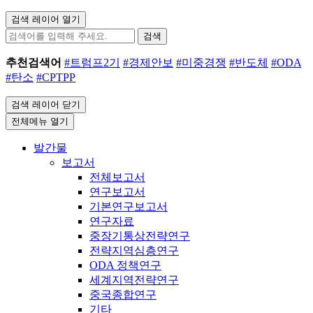
검색 레이어 열기
검색
추천검색어
#트럼프2기
#경제안보
#미중경쟁
#반도체
#ODA
#탄소
#CPTPP
검색 레이어 닫기
전체메뉴 열기
발간물
보고서
전체보고서
연구보고서
기본연구보고서
연구자료
중장기통상전략연구
전략지역심층연구
ODA 정책연구
세계지역전략연구
중국종합연구
기타