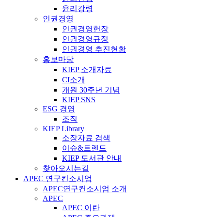
윤리강령
인권경영
인권경영헌장
인권경영규정
인권경영 추진현황
홍보마당
KIEP 소개자료
CI소개
개원 30주년 기념
KIEP SNS
ESG 경영
조직
KIEP Library
소장자료 검색
이슈&트렌드
KIEP 도서관 안내
찾아오시는길
APEC 연구컨소시엄
APEC연구컨소시엄 소개
APEC
APEC 이란