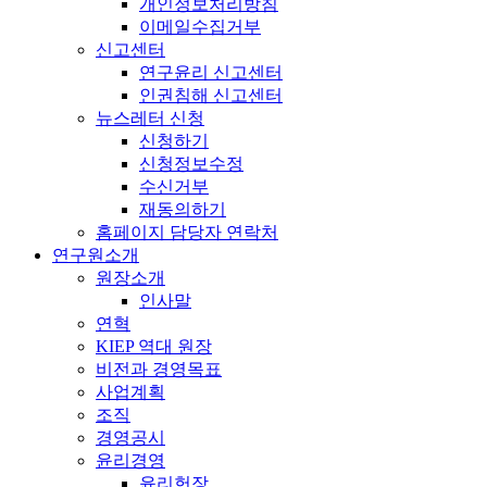
개인정보처리방침
이메일수집거부
신고센터
연구윤리 신고센터
인권침해 신고센터
뉴스레터 신청
신청하기
신청정보수정
수신거부
재동의하기
홈페이지 담당자 연락처
연구원소개
원장소개
인사말
연혁
KIEP 역대 원장
비전과 경영목표
사업계획
조직
경영공시
윤리경영
윤리헌장