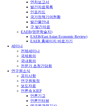
연차보고서
발간자료목록
인포카드
국가정책기여현황
발간물안내
구 발간자료
EAER(영문학술지)
EAER(East Asian Economic Review)
EAER 홈페이지 바로가기
세미나
전체세미나
국제회의
국내회의
전문가 초청간담회
연구원소식
공지사항
연구원동정
보도자료
언론속 KIEP
언론기고
언론인터뷰
연구원관련기사