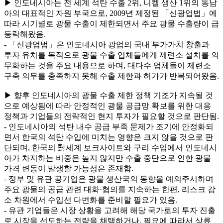
▶ 인도네시아는 전 세계 석탄 수출 2위, 니켈 생산 1위의 동남
아의 대표적인 자원 부국으로, 2009년 제정된 「신광업법」에
따라 시기별로 광물 수출이 제한되면서 주요 광물 수출량이 급
등락해왔음.
- 「신광업법」은 인도네시아 광업의 국내 부가가치 창출과
투자 유치를 목적으로 광물 수출 업체들에게 제련소 설치를 의
무화하는 것을 주요 내용으로 하며, 대다수 업체들이 제련소
구축 의무를 충족하지 못해 수출 제한과 허가가 반복되어왔음.
▶ 향후 인도네시아의 광물 수출 제한 정책 기조가 지속될 것
으로 예상됨에 따라 안정적인 광물 공급망 확보를 위한 대응
정책과 기업들의 전략적인 현지 투자가 필요할 것으로 판단됨.
- 인도네시아의 석탄 내수 공급 부족 문제가 조기에 안정화되
면서 한국의 석탄 수입에 미치는 영향은 크지 않을 것으로 판
단되며, 한국의 對세계 보크사이트와 구리 수입에서 인도네시
아가 차지하는 비중은 높지 않지만 수출 중단으로 인한 광물
가격 변동이 발생할 가능성은 존재함.
- 정부 및 유관 공기업은 광물 생산국의 동향을 예의주시하며
주요 광물의 공급 관련 대화·협의를 지속하는 한편, 리스크 감
소 차원에서 수입선 다변화를 준비할 필요가 있음.
- 유관 기업들은 시장 상황을 고려해 해당 국가로의 투자 진출
로 시장을 선도하는 전략을 채택하거나, 필요에 따라서 상류