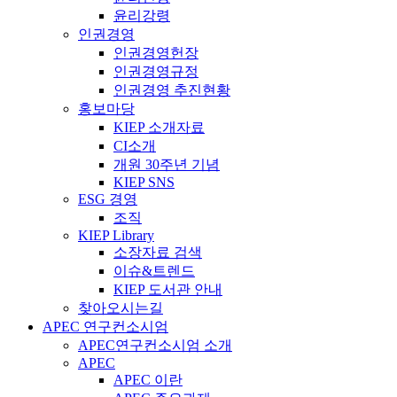
윤리강령
인권경영
인권경영헌장
인권경영규정
인권경영 추진현황
홍보마당
KIEP 소개자료
CI소개
개원 30주년 기념
KIEP SNS
ESG 경영
조직
KIEP Library
소장자료 검색
이슈&트렌드
KIEP 도서관 안내
찾아오시는길
APEC 연구컨소시엄
APEC연구컨소시엄 소개
APEC
APEC 이란