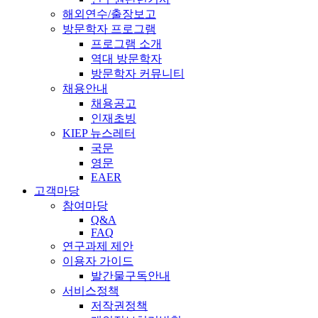
해외연수/출장보고
방문학자 프로그램
프로그램 소개
역대 방문학자
방문학자 커뮤니티
채용안내
채용공고
인재초빙
KIEP 뉴스레터
국문
영문
EAER
고객마당
참여마당
Q&A
FAQ
연구과제 제안
이용자 가이드
발간물구독안내
서비스정책
저작권정책