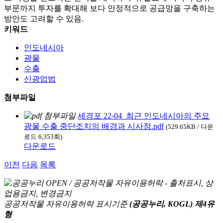
부문까지 투자를 확대해 보다 안정적으로 공급망을 구축하는
방안도 고려할 수 있음.
키워드
인도네시아
광물
수출
신광업법
첨부파일
세경포 22-04_최근 인도네시아의 주요
광물 수출 중단조치의 배경과 시사점.pdf
(529.65KB / 다운
로드 6,353회)
다운로드
이전
다음
목록
공공저작물 자유이용허락 표시기준
(공공누리, KOGL) 제4유
형