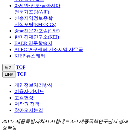
아세안·인도·남아시아
전문가포럼(AIF)
신흥지역정보종합
지식포탈(EMERiCs)
중국전문가포럼(CSF)
한미경제연구소(KEI)
EAER 영문학술지
APEC 연구센터 컨소시엄 사무국
KIEP 뉴스레터
TOP
닫기
TOP
LINK
개인정보처리방침
이용자 가이드
고객헌장
저작권 정책
찾아오시는길
30147 세종특별자치시 시청대로 370 세종국책연구단지 경제
정책동