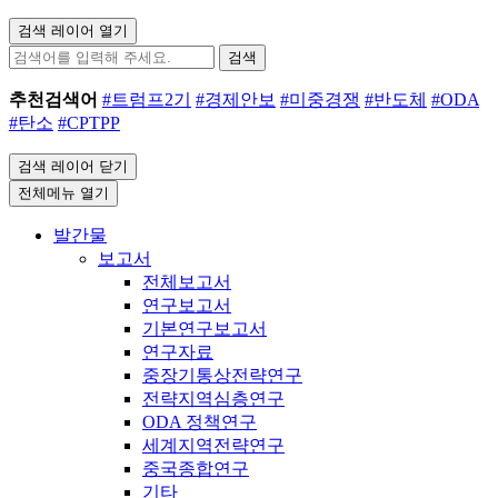
검색 레이어 열기
검색
추천검색어
#트럼프2기
#경제안보
#미중경쟁
#반도체
#ODA
#탄소
#CPTPP
검색 레이어 닫기
전체메뉴 열기
발간물
보고서
전체보고서
연구보고서
기본연구보고서
연구자료
중장기통상전략연구
전략지역심층연구
ODA 정책연구
세계지역전략연구
중국종합연구
기타