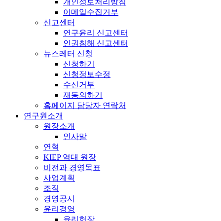
개인정보처리방침
이메일수집거부
신고센터
연구윤리 신고센터
인권침해 신고센터
뉴스레터 신청
신청하기
신청정보수정
수신거부
재동의하기
홈페이지 담당자 연락처
연구원소개
원장소개
인사말
연혁
KIEP 역대 원장
비전과 경영목표
사업계획
조직
경영공시
윤리경영
윤리헌장