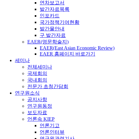
연차보고서
발간자료목록
인포카드
국가정책기여현황
발간물안내
구 발간자료
EAER(영문학술지)
EAER(East Asian Economic Review)
EAER 홈페이지 바로가기
세미나
전체세미나
국제회의
국내회의
전문가 초청간담회
연구원소식
공지사항
연구원동정
보도자료
언론속 KIEP
언론기고
언론인터뷰
연구원관련기사