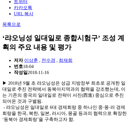
트위터
카카오톡
URL 복사
목록으로
‘랴오닝성 일대일로 종합시험구’ 조성 계
획의 주요 내용 및 평가
저자
이상훈
,
전수경
,
최재희
번호
18-04
작성일
2018-11-16
▶ 2018년 9월 초 랴오닝성은 성급 지방정부 최초로 공개한 일
대일로 추진 전략에서 동북아지역과의 협력을 강조했는데, 이
는 기존의 중국의 일대일로 전략이 서진(西進) 중심으로 추진
되어온 것과 구별됨.
- 랴오닝성은 일대일로 6대 경제회랑 중 하나인 중·몽·러 경제
회랑을 한국, 북한, 일본, 러시아, 몽골 등과의 협력으로 확장한
‘동북아 경제회랑’을 구축하고자 함.