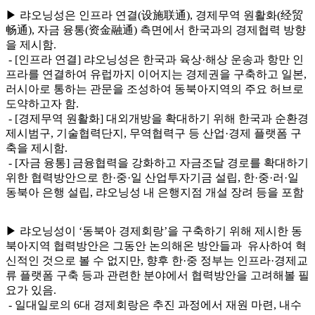
▶ 랴오닝성은 인프라 연결(设施联通), 경제무역 원활화(经贸
畅通), 자금 융통(资金融通) 측면에서 한국과의 경제협력 방향
을 제시함.
- [인프라 연결] 랴오닝성은 한국과 육상·해상 운송과 항만 인
프라를 연결하여 유럽까지 이어지는 경제권을 구축하고 일본,
러시아로 통하는 관문을 조성하여 동북아지역의 주요 허브로
도약하고자 함.
- [경제무역 원활화] 대외개방을 확대하기 위해 한국과 순환경
제시범구, 기술협력단지, 무역협력구 등 산업·경제 플랫폼 구
축을 제시함.
- [자금 융통] 금융협력을 강화하고 자금조달 경로를 확대하기
위한 협력방안으로 한·중·일 산업투자기금 설립, 한·중·러·일
동북아 은행 설립, 랴오닝성 내 은행지점 개설 장려 등을 포함
▶ 랴오닝성이 ‘동북아 경제회랑’을 구축하기 위해 제시한 동
북아지역 협력방안은 그동안 논의해온 방안들과 유사하여 혁
신적인 것으로 볼 수 없지만, 향후 한·중 정부는 인프라·경제교
류 플랫폼 구축 등과 관련한 분야에서 협력방안을 고려해볼 필
요가 있음.
- 일대일로의 6대 경제회랑은 추진 과정에서 재원 마련, 내수