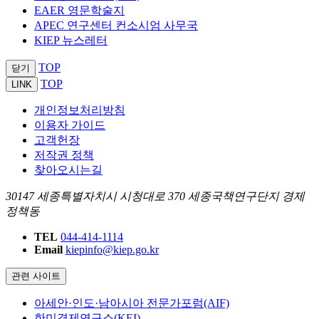
EAER 영문학술지
APEC 연구센터 컨소시엄 사무국
KIEP 뉴스레터
TOP
닫기
TOP
LINK
개인정보처리방침
이용자 가이드
고객헌장
저작권 정책
찾아오시는길
30147 세종특별자치시 시청대로 370 세종국책연구단지 경제
정책동
TEL
044-414-1114
Email
kiepinfo@kiep.go.kr
관련 사이트
아세안·인도·남아시아 전문가포럼(AIF)
한미경제연구소(KEI)