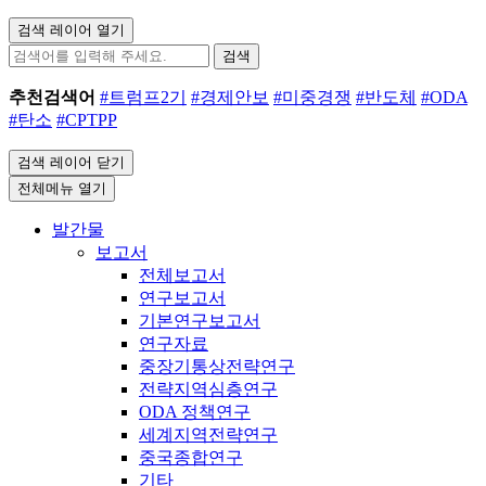
검색 레이어 열기
검색
추천검색어
#트럼프2기
#경제안보
#미중경쟁
#반도체
#ODA
#탄소
#CPTPP
검색 레이어 닫기
전체메뉴 열기
발간물
보고서
전체보고서
연구보고서
기본연구보고서
연구자료
중장기통상전략연구
전략지역심층연구
ODA 정책연구
세계지역전략연구
중국종합연구
기타