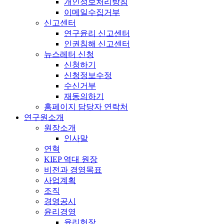
개인정보처리방침
이메일수집거부
신고센터
연구윤리 신고센터
인권침해 신고센터
뉴스레터 신청
신청하기
신청정보수정
수신거부
재동의하기
홈페이지 담당자 연락처
연구원소개
원장소개
인사말
연혁
KIEP 역대 원장
비전과 경영목표
사업계획
조직
경영공시
윤리경영
윤리헌장