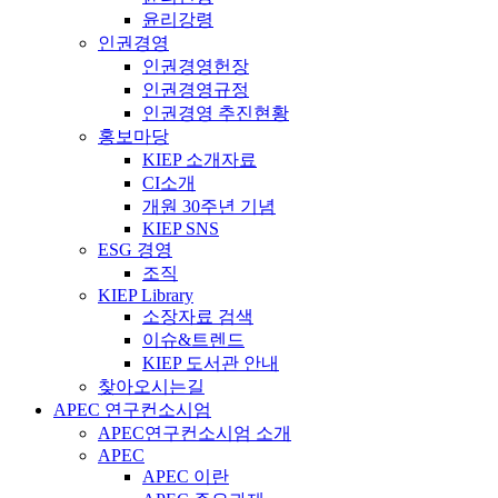
윤리강령
인권경영
인권경영헌장
인권경영규정
인권경영 추진현황
홍보마당
KIEP 소개자료
CI소개
개원 30주년 기념
KIEP SNS
ESG 경영
조직
KIEP Library
소장자료 검색
이슈&트렌드
KIEP 도서관 안내
찾아오시는길
APEC 연구컨소시엄
APEC연구컨소시엄 소개
APEC
APEC 이란