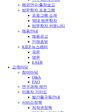
해외연수/출장보고
방문학자 프로그램
프로그램 소개
역대 방문학자
방문학자 커뮤니티
채용안내
채용공고
인재초빙
KIEP 뉴스레터
국문
영문
EAER
고객마당
참여마당
Q&A
FAQ
연구과제 제안
이용자 가이드
발간물구독안내
서비스정책
저작권정책