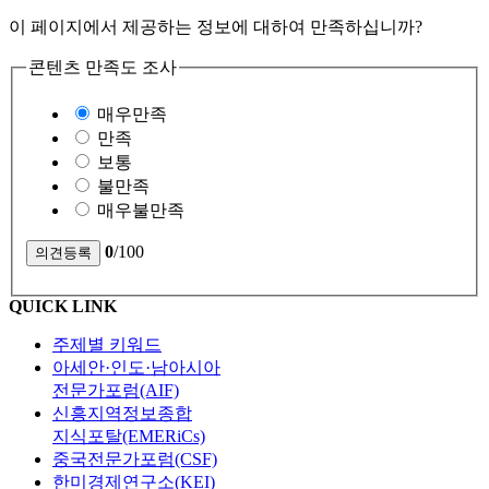
이 페이지에서 제공하는 정보에 대하여 만족하십니까?
콘텐츠 만족도 조사
매우만족
만족
보통
불만족
매우불만족
0
/100
QUICK LINK
주제별 키워드
아세안·인도·남아시아
전문가포럼(AIF)
신흥지역정보종합
지식포탈(EMERiCs)
중국전문가포럼(CSF)
한미경제연구소(KEI)