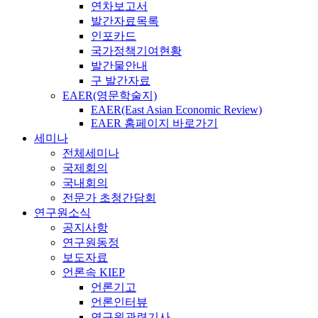
연차보고서
발간자료목록
인포카드
국가정책기여현황
발간물안내
구 발간자료
EAER(영문학술지)
EAER(East Asian Economic Review)
EAER 홈페이지 바로가기
세미나
전체세미나
국제회의
국내회의
전문가 초청간담회
연구원소식
공지사항
연구원동정
보도자료
언론속 KIEP
언론기고
언론인터뷰
연구원관련기사