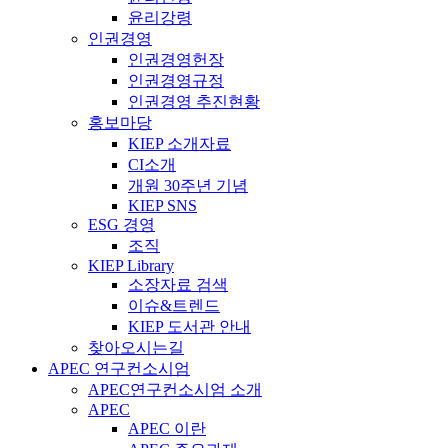
윤리강령
인권경영
인권경영헌장
인권경영규정
인권경영 추진현황
홍보마당
KIEP 소개자료
CI소개
개원 30주년 기념
KIEP SNS
ESG 경영
조직
KIEP Library
소장자료 검색
이슈&트렌드
KIEP 도서관 안내
찾아오시는길
APEC 연구컨소시엄
APEC연구컨소시엄 소개
APEC
APEC 이란