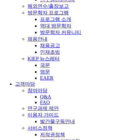
해외연수/출장보고
방문학자 프로그램
프로그램 소개
역대 방문학자
방문학자 커뮤니티
채용안내
채용공고
인재초빙
KIEP 뉴스레터
국문
영문
EAER
고객마당
참여마당
Q&A
FAQ
연구과제 제안
이용자 가이드
발간물구독안내
서비스정책
저작권정책