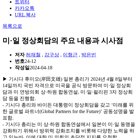
트위터
카카오톡
URL 복사
목록으로
미·일 정상회담의 주요 내용과 시사점
저자
허재철
,
강구상
,
이형근
,
박은빈
번호
24-12
작성일
2024-04-18
▶ 기시다 후미오(岸田文雄) 일본 총리가 2024년 4월 8일부터
14일까지 국빈 자격으로 미국을 공식 방문하여 미·일 정상회
담과 미 연방의회 상·하원 합동연설, 미·일·필리핀 3자 정상회
담 등을 진행함.
- 기시다 총리와 바이든 대통령이 정상회담을 갖고 ‘미래를 위
한 글로벌 파트너(Global Partners for the Future)’ 공동성명을 발
표함.
- 기시다 총리는 미 상·하원 합동연설에서 일본이 미·일 동맹을
강화하기 위해서 방위력 강화조치를 비롯해 다양한 노력을 하
고 있는바, 이에 대한 미 의회의 초당적 지지를 요청함.