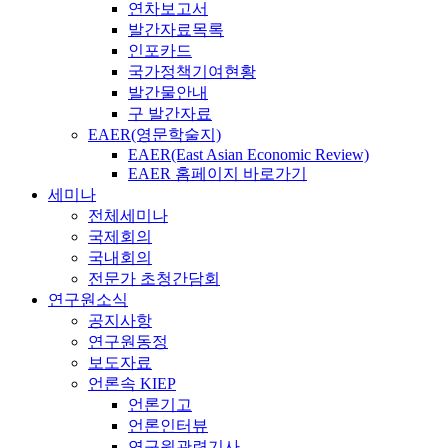
연차보고서
발간자료목록
인포카드
국가정책기여현황
발간물안내
구 발간자료
EAER(영문학술지)
EAER(East Asian Economic Review)
EAER 홈페이지 바로가기
세미나
전체세미나
국제회의
국내회의
전문가 초청간담회
연구원소식
공지사항
연구원동정
보도자료
언론속 KIEP
언론기고
언론인터뷰
연구원관련기사