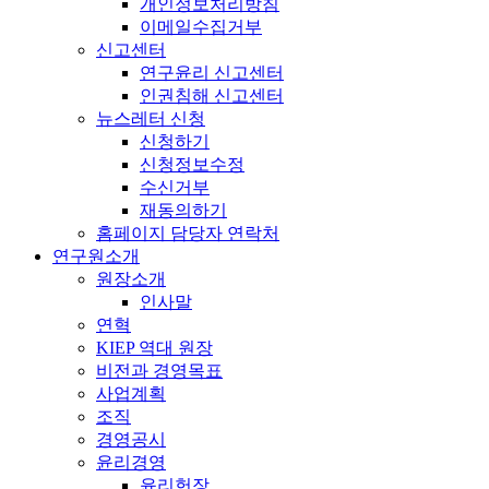
개인정보처리방침
이메일수집거부
신고센터
연구윤리 신고센터
인권침해 신고센터
뉴스레터 신청
신청하기
신청정보수정
수신거부
재동의하기
홈페이지 담당자 연락처
연구원소개
원장소개
인사말
연혁
KIEP 역대 원장
비전과 경영목표
사업계획
조직
경영공시
윤리경영
윤리헌장