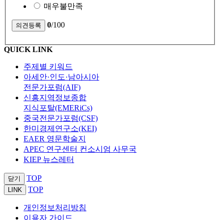
매우불만족
0
/100
QUICK LINK
주제별 키워드
아세안·인도·남아시아
전문가포럼(AIF)
신흥지역정보종합
지식포탈(EMERiCs)
중국전문가포럼(CSF)
한미경제연구소(KEI)
EAER 영문학술지
APEC 연구센터 컨소시엄 사무국
KIEP 뉴스레터
TOP
닫기
TOP
LINK
개인정보처리방침
이용자 가이드