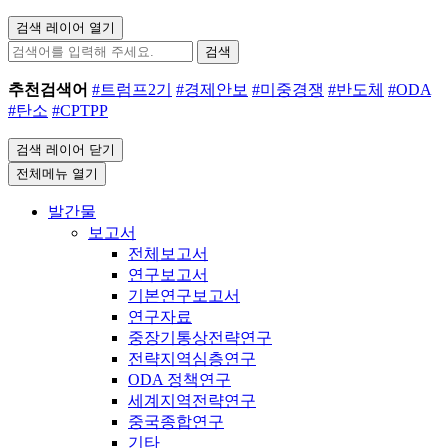
검색 레이어 열기
검색
추천검색어
#트럼프2기
#경제안보
#미중경쟁
#반도체
#ODA
#탄소
#CPTPP
검색 레이어 닫기
전체메뉴 열기
발간물
보고서
전체보고서
연구보고서
기본연구보고서
연구자료
중장기통상전략연구
전략지역심층연구
ODA 정책연구
세계지역전략연구
중국종합연구
기타