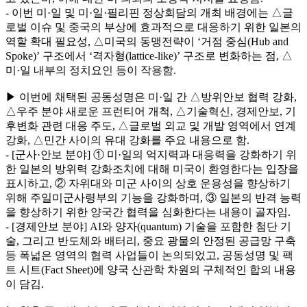
- 이번 미·일 및 미·일·필리핀 정상회담의 개최 배경에는 △글
로벌 이슈 및 중국의 부상에 효과적으로 대응하기 위한 일본의
역할 확대 필요성, △미국의 동맹전략이 ‘거점 중심(Hub and
Spoke)’ 구조에서 ‘격자형(lattice-like)’ 구조로 변화하는 점, △
미·일 내부의 정치요인 등이 작용함.
▶ 이번에 채택된 공동성명은 미·일 간 △방위안보 협력 강화,
△우주 분야 새로운 프런티어 개척, △기술혁신, 경제안보, 기
후변화 관련 대응 주도, △글로벌 외교 및 개발 영역에서 연계
강화, △민간 사이의 유대 강화를 주요 내용으로 함.
- [군사·안보 분야] ① 미·일의 억지력과 대응력을 강화하기 위
한 일본의 방위력 강화조치에 대해 미국이 환영한다는 입장을
표시하고, ② 자위대와 미군 사이의 상호 운용성을 향상하기
위해 주일미군사령부의 기능을 강화하며, ③ 일본의 반격 능력
을 향상하기 위한 양국간 협력을 심화한다는 내용이 골자임.
- [경제안보 분야] AI와 양자(quantum) 기술을 포함한 첨단 기
술, 그리고 반도체와 배터리, 중요 광물의 안정된 공급망 구축
등 폭넓은 영역의 협력 사업들이 논의되었고, 공동성명 및 팩
트 시트(Fact Sheet)에 양국 산관학 차원의 구체적인 합의 내용
이 담김.