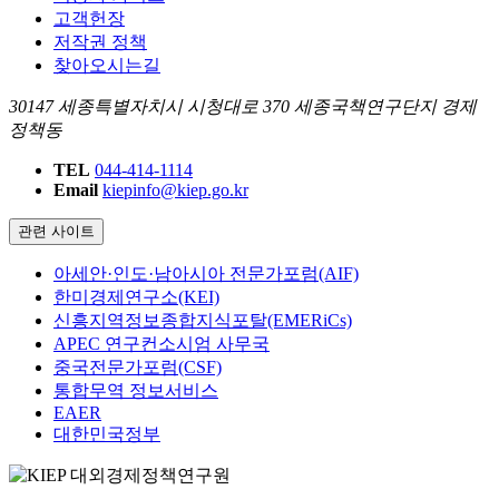
고객헌장
저작권 정책
찾아오시는길
30147 세종특별자치시 시청대로 370 세종국책연구단지 경제
정책동
TEL
044-414-1114
Email
kiepinfo@kiep.go.kr
관련 사이트
아세안·인도·남아시아 전문가포럼(AIF)
한미경제연구소(KEI)
신흥지역정보종합지식포탈(EMERiCs)
APEC 연구컨소시엄 사무국
중국전문가포럼(CSF)
통합무역 정보서비스
EAER
대한민국정부