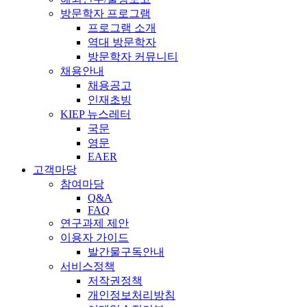
방문학자 프로그램
프로그램 소개
역대 방문학자
방문학자 커뮤니티
채용안내
채용공고
인재초빙
KIEP 뉴스레터
국문
영문
EAER
고객마당
참여마당
Q&A
FAQ
연구과제 제안
이용자 가이드
발간물구독안내
서비스정책
저작권정책
개인정보처리방침