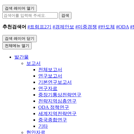
검색 레이어 열기
검색
추천검색어
#트럼프2기
#경제안보
#미중경쟁
#반도체
#ODA
검색 레이어 닫기
전체메뉴 열기
발간물
보고서
전체보고서
연구보고서
기본연구보고서
연구자료
중장기통상전략연구
전략지역심층연구
ODA 정책연구
세계지역전략연구
중국종합연구
기타
현안자료