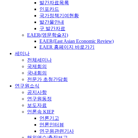
발간자료목록
인포카드
국가정책기여현황
발간물안내
구 발간자료
EAER(영문학술지)
EAER(East Asian Economic Review)
EAER 홈페이지 바로가기
세미나
전체세미나
국제회의
국내회의
전문가 초청간담회
연구원소식
공지사항
연구원동정
보도자료
언론속 KIEP
언론기고
언론인터뷰
연구원관련기사
해외연수/출장보고