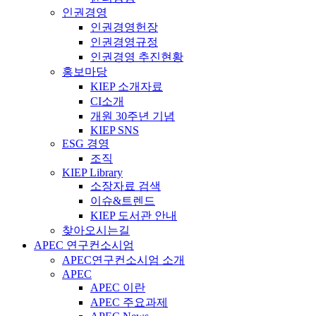
인권경영
인권경영헌장
인권경영규정
인권경영 추진현황
홍보마당
KIEP 소개자료
CI소개
개원 30주년 기념
KIEP SNS
ESG 경영
조직
KIEP Library
소장자료 검색
이슈&트렌드
KIEP 도서관 안내
찾아오시는길
APEC 연구컨소시엄
APEC연구컨소시엄 소개
APEC
APEC 이란
APEC 주요과제