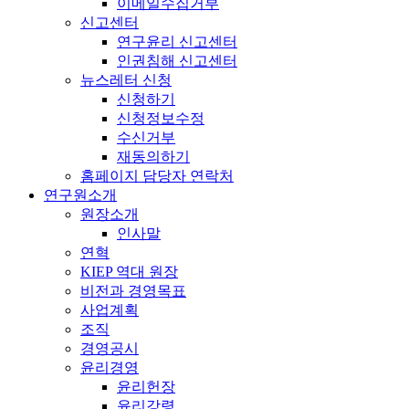
이메일수집거부
신고센터
연구윤리 신고센터
인권침해 신고센터
뉴스레터 신청
신청하기
신청정보수정
수신거부
재동의하기
홈페이지 담당자 연락처
연구원소개
원장소개
인사말
연혁
KIEP 역대 원장
비전과 경영목표
사업계획
조직
경영공시
윤리경영
윤리헌장
윤리강령