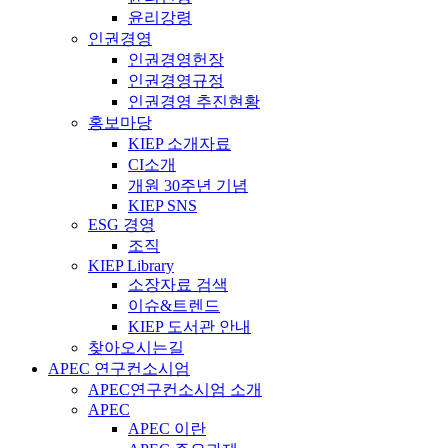
윤리강령
인권경영
인권경영헌장
인권경영규정
인권경영 추진현황
홍보마당
KIEP 소개자료
CI소개
개원 30주년 기념
KIEP SNS
ESG 경영
조직
KIEP Library
소장자료 검색
이슈&트렌드
KIEP 도서관 안내
찾아오시는길
APEC 연구컨소시엄
APEC연구컨소시엄 소개
APEC
APEC 이란