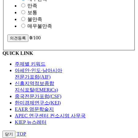
만족
보통
불만족
매우불만족
0
/100
QUICK LINK
주제별 키워드
아세안·인도·남아시아
전문가포럼(AIF)
신흥지역정보종합
지식포탈(EMERiCs)
중국전문가포럼(CSF)
한미경제연구소(KEI)
EAER 영문학술지
APEC 연구센터 컨소시엄 사무국
KIEP 뉴스레터
TOP
닫기