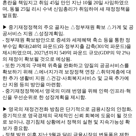
혼란을 책임지고 취임 45일 만인 지난 10월 20일 사임하였으
며, 동월 25일 리시 수낵 신임총리가 취임하여 새 재정정책을
발표함.
▶ 중기재정정책의 주요 골자는 △정부재원 확보 △가계 및 공
공서비스 지원 △성장계획임.
- 정부재원 확보방안으로 증세와 세제혜택 축소 등을 통한 정
부수입 확대(248억 파운드)와 정부지출 감축(301억 파운드)을
제시하였으며, 2027년까지 549억 파운드 규모(GDP의 약 2%)
의 재정이 확보될 것으로 예상됨.
- 또한 가계의 구매력 위축을 완화하고 양질의 공공서비스를
확보하기 위해 △에너지가격 보장정책 연장 △취약계층에 대
한 추가 생활비 지원 △건강·사회복지서비스 및 교육 추가예
산 지원 등의 방안을 마련함.
- 중기재정정책에서 영국의 미래 번영을 위해 인력·인프라·혁
신을 우선순위로 한 성장계획을 제시함.
▶ 영국의 재정건전화 방침은 단기적으로 금융시장의 안정화,
중기적으로 영국경제의 국제적인 신뢰 회복에 도움이 될 것으
로 보이나, 경기침체 상황에서 정책의 실현 및 지속가능성 확
보가 중요함.
- 정책 발표 이후 지난 9월과 달리 금융시장의 변동폭은 제한