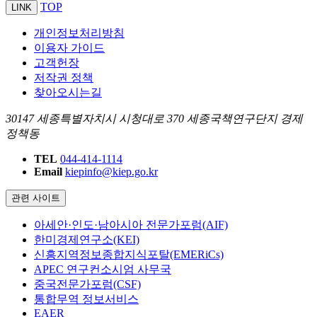
TOP
LINK
개인정보처리방침
이용자 가이드
고객헌장
저작권 정책
찾아오시는길
30147 세종특별자치시 시청대로 370 세종국책연구단지 경제
정책동
TEL
044-414-1114
Email
kiepinfo@kiep.go.kr
관련 사이트
아세안·인도·남아시아 전문가포럼(AIF)
한미경제연구소(KEI)
신흥지역정보종합지식포탈(EMERiCs)
APEC 연구컨소시엄 사무국
중국전문가포럼(CSF)
통합무역 정보서비스
EAER