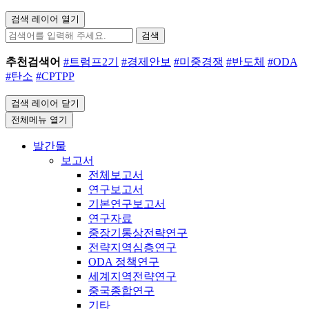
검색 레이어 열기
검색
추천검색어
#트럼프2기
#경제안보
#미중경쟁
#반도체
#ODA
#탄소
#CPTPP
검색 레이어 닫기
전체메뉴 열기
발간물
보고서
전체보고서
연구보고서
기본연구보고서
연구자료
중장기통상전략연구
전략지역심층연구
ODA 정책연구
세계지역전략연구
중국종합연구
기타