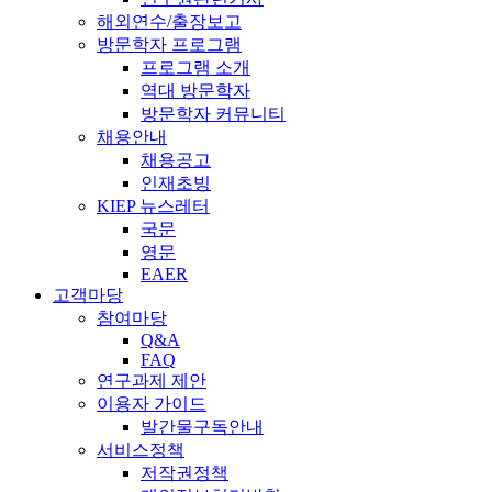
해외연수/출장보고
방문학자 프로그램
프로그램 소개
역대 방문학자
방문학자 커뮤니티
채용안내
채용공고
인재초빙
KIEP 뉴스레터
국문
영문
EAER
고객마당
참여마당
Q&A
FAQ
연구과제 제안
이용자 가이드
발간물구독안내
서비스정책
저작권정책