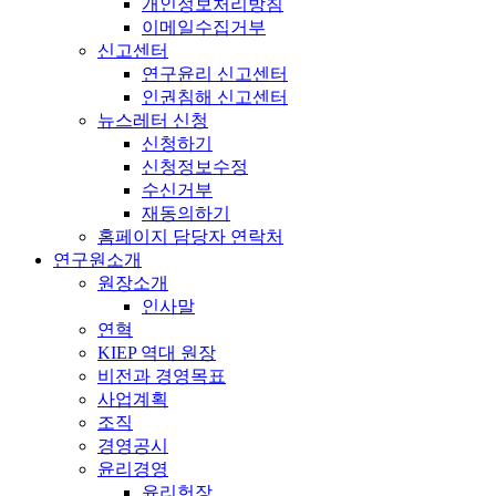
개인정보처리방침
이메일수집거부
신고센터
연구윤리 신고센터
인권침해 신고센터
뉴스레터 신청
신청하기
신청정보수정
수신거부
재동의하기
홈페이지 담당자 연락처
연구원소개
원장소개
인사말
연혁
KIEP 역대 원장
비전과 경영목표
사업계획
조직
경영공시
윤리경영
윤리헌장