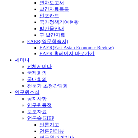
연차보고서
발간자료목록
인포카드
국가정책기여현황
발간물안내
구 발간자료
EAER(영문학술지)
EAER(East Asian Economic Review)
EAER 홈페이지 바로가기
세미나
전체세미나
국제회의
국내회의
전문가 초청간담회
연구원소식
공지사항
연구원동정
보도자료
언론속 KIEP
언론기고
언론인터뷰
연구원관련기사