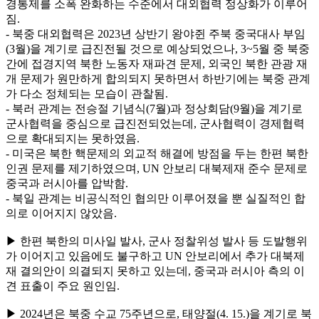
경통제를 소폭 완화하는 수준에서 대외협력 정상화가 이루어
짐.
- 북중 대외협력은 2023년 상반기 왕야쥔 주북 중국대사 부임
(3월)을 계기로 급진전될 것으로 예상되었으나, 3~5월 중 북중
간에 접경지역 북한 노동자 재파견 문제, 외국인 북한 관광 재
개 문제가 원만하게 합의되지 못하면서 하반기에는 북중 관계
가 다소 정체되는 모습이 관찰됨.
- 북러 관계는 전승절 기념식(7월)과 정상회담(9월)을 계기로
군사협력을 중심으로 급진전되었는데, 군사협력이 경제협력
으로 확대되지는 못하였음.
- 미국은 북한 핵문제의 외교적 해결에 방점을 두는 한편 북한
인권 문제를 제기하였으며, UN 안보리 대북제재 준수 문제로
중국과 러시아를 압박함.
- 북일 관계는 비공식적인 협의만 이루어졌을 뿐 실질적인 합
의로 이어지지 않았음.
▶ 한편 북한의 미사일 발사, 군사 정찰위성 발사 등 도발행위
가 이어지고 있음에도 불구하고 UN 안보리에서 추가 대북제
재 결의안이 의결되지 못하고 있는데, 중국과 러시아 측의 이
견 표출이 주요 원인임.
▶ 2024년은 북중 수교 75주년으로, 태양절(4. 15.)을 계기로 북