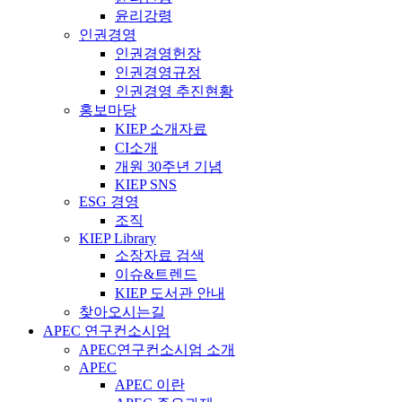
윤리강령
인권경영
인권경영헌장
인권경영규정
인권경영 추진현황
홍보마당
KIEP 소개자료
CI소개
개원 30주년 기념
KIEP SNS
ESG 경영
조직
KIEP Library
소장자료 검색
이슈&트렌드
KIEP 도서관 안내
찾아오시는길
APEC 연구컨소시엄
APEC연구컨소시엄 소개
APEC
APEC 이란