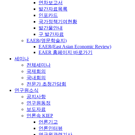
연차보고서
발간자료목록
인포카드
국가정책기여현황
발간물안내
구 발간자료
EAER(영문학술지)
EAER(East Asian Economic Review)
EAER 홈페이지 바로가기
세미나
전체세미나
국제회의
국내회의
전문가 초청간담회
연구원소식
공지사항
연구원동정
보도자료
언론속 KIEP
언론기고
언론인터뷰
연구원관련기사