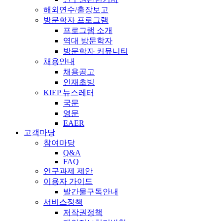
해외연수/출장보고
방문학자 프로그램
프로그램 소개
역대 방문학자
방문학자 커뮤니티
채용안내
채용공고
인재초빙
KIEP 뉴스레터
국문
영문
EAER
고객마당
참여마당
Q&A
FAQ
연구과제 제안
이용자 가이드
발간물구독안내
서비스정책
저작권정책