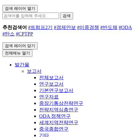
검색 레이어 열기
검색
추천검색어
#트럼프2기
#경제안보
#미중경쟁
#반도체
#ODA
#탄소
#CPTPP
검색 레이어 닫기
전체메뉴 열기
발간물
보고서
전체보고서
연구보고서
기본연구보고서
연구자료
중장기통상전략연구
전략지역심층연구
ODA 정책연구
세계지역전략연구
중국종합연구
기타