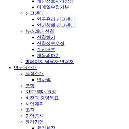
개인정보처리방침
이메일수집거부
신고센터
연구윤리 신고센터
인권침해 신고센터
뉴스레터 신청
신청하기
신청정보수정
수신거부
재동의하기
홈페이지 담당자 연락처
연구원소개
원장소개
인사말
연혁
KIEP 역대 원장
비전과 경영목표
사업계획
조직
경영공시
윤리경영
윤리헌장