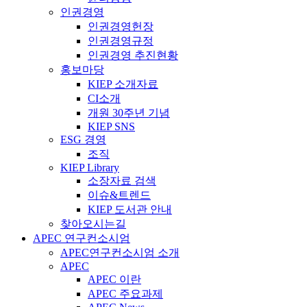
인권경영
인권경영헌장
인권경영규정
인권경영 추진현황
홍보마당
KIEP 소개자료
CI소개
개원 30주년 기념
KIEP SNS
ESG 경영
조직
KIEP Library
소장자료 검색
이슈&트렌드
KIEP 도서관 안내
찾아오시는길
APEC 연구컨소시엄
APEC연구컨소시엄 소개
APEC
APEC 이란
APEC 주요과제