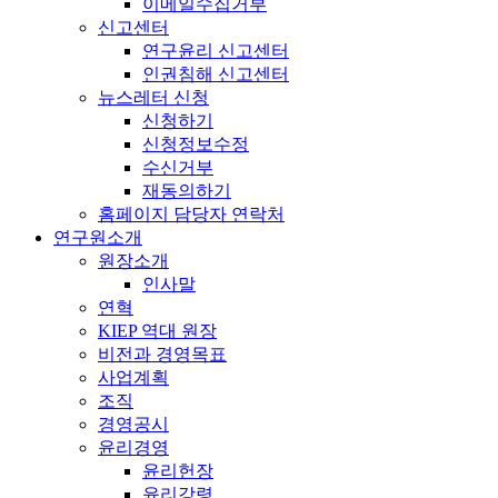
이메일수집거부
신고센터
연구윤리 신고센터
인권침해 신고센터
뉴스레터 신청
신청하기
신청정보수정
수신거부
재동의하기
홈페이지 담당자 연락처
연구원소개
원장소개
인사말
연혁
KIEP 역대 원장
비전과 경영목표
사업계획
조직
경영공시
윤리경영
윤리헌장
윤리강령