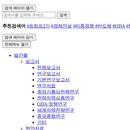
검색 레이어 열기
검색
추천검색어
#트럼프2기
#경제안보
#미중경쟁
#반도체
#ODA
검색 레이어 닫기
전체메뉴 열기
발간물
보고서
전체보고서
연구보고서
기본연구보고서
연구자료
중장기통상전략연구
전략지역심층연구
ODA 정책연구
세계지역전략연구
중국종합연구
기타
현안자료