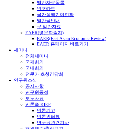
발간자료목록
인포카드
국가정책기여현황
발간물안내
구 발간자료
EAER(영문학술지)
EAER(East Asian Economic Review)
EAER 홈페이지 바로가기
세미나
전체세미나
국제회의
국내회의
전문가 초청간담회
연구원소식
공지사항
연구원동정
보도자료
언론속 KIEP
언론기고
언론인터뷰
연구원관련기사
해외연수/출장보고