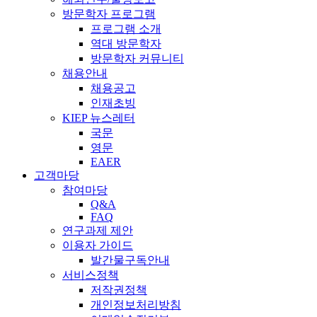
방문학자 프로그램
프로그램 소개
역대 방문학자
방문학자 커뮤니티
채용안내
채용공고
인재초빙
KIEP 뉴스레터
국문
영문
EAER
고객마당
참여마당
Q&A
FAQ
연구과제 제안
이용자 가이드
발간물구독안내
서비스정책
저작권정책
개인정보처리방침