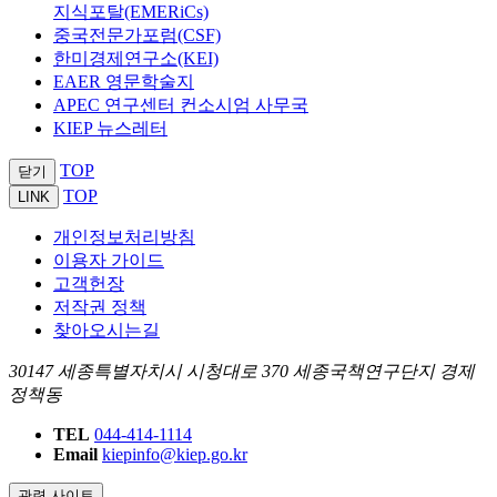
지식포탈(EMERiCs)
중국전문가포럼(CSF)
한미경제연구소(KEI)
EAER 영문학술지
APEC 연구센터 컨소시엄 사무국
KIEP 뉴스레터
TOP
닫기
TOP
LINK
개인정보처리방침
이용자 가이드
고객헌장
저작권 정책
찾아오시는길
30147 세종특별자치시 시청대로 370 세종국책연구단지 경제
정책동
TEL
044-414-1114
Email
kiepinfo@kiep.go.kr
관련 사이트