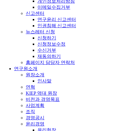
개인정보처리방침
이메일수집거부
신고센터
연구윤리 신고센터
인권침해 신고센터
뉴스레터 신청
신청하기
신청정보수정
수신거부
재동의하기
홈페이지 담당자 연락처
연구원소개
원장소개
인사말
연혁
KIEP 역대 원장
비전과 경영목표
사업계획
조직
경영공시
윤리경영
윤리헌장