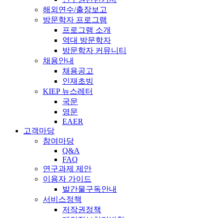
해외연수/출장보고
방문학자 프로그램
프로그램 소개
역대 방문학자
방문학자 커뮤니티
채용안내
채용공고
인재초빙
KIEP 뉴스레터
국문
영문
EAER
고객마당
참여마당
Q&A
FAQ
연구과제 제안
이용자 가이드
발간물구독안내
서비스정책
저작권정책