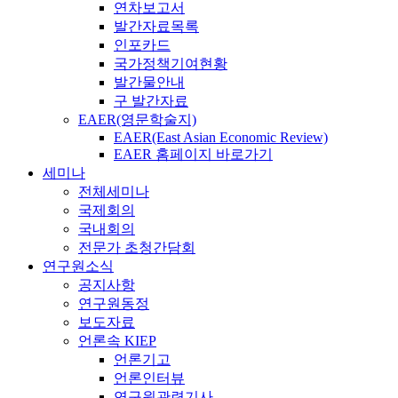
연차보고서
발간자료목록
인포카드
국가정책기여현황
발간물안내
구 발간자료
EAER(영문학술지)
EAER(East Asian Economic Review)
EAER 홈페이지 바로가기
세미나
전체세미나
국제회의
국내회의
전문가 초청간담회
연구원소식
공지사항
연구원동정
보도자료
언론속 KIEP
언론기고
언론인터뷰
연구원관련기사