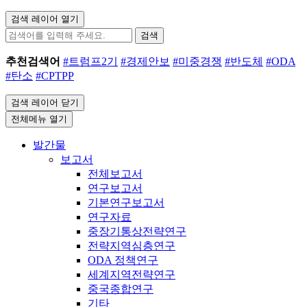
검색 레이어 열기
검색
추천검색어
#트럼프2기
#경제안보
#미중경쟁
#반도체
#ODA
#탄소
#CPTPP
검색 레이어 닫기
전체메뉴 열기
발간물
보고서
전체보고서
연구보고서
기본연구보고서
연구자료
중장기통상전략연구
전략지역심층연구
ODA 정책연구
세계지역전략연구
중국종합연구
기타