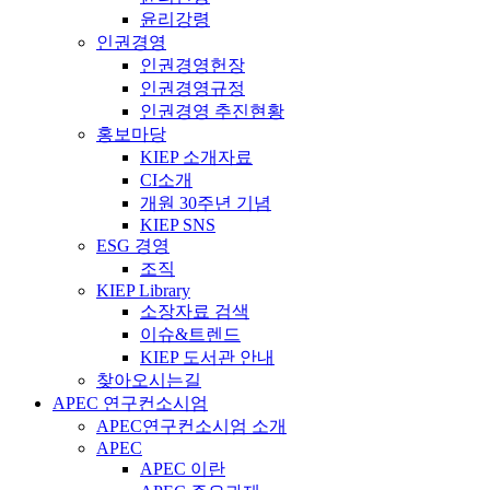
윤리강령
인권경영
인권경영헌장
인권경영규정
인권경영 추진현황
홍보마당
KIEP 소개자료
CI소개
개원 30주년 기념
KIEP SNS
ESG 경영
조직
KIEP Library
소장자료 검색
이슈&트렌드
KIEP 도서관 안내
찾아오시는길
APEC 연구컨소시엄
APEC연구컨소시엄 소개
APEC
APEC 이란