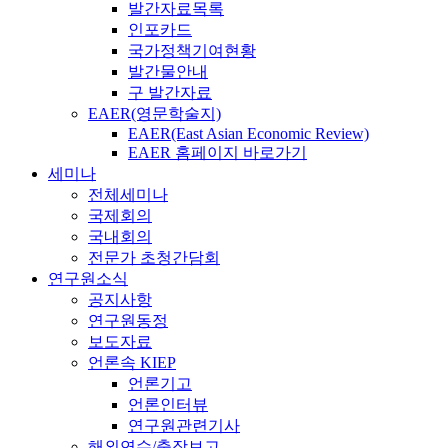
발간자료목록
인포카드
국가정책기여현황
발간물안내
구 발간자료
EAER(영문학술지)
EAER(East Asian Economic Review)
EAER 홈페이지 바로가기
세미나
전체세미나
국제회의
국내회의
전문가 초청간담회
연구원소식
공지사항
연구원동정
보도자료
언론속 KIEP
언론기고
언론인터뷰
연구원관련기사
해외연수/출장보고