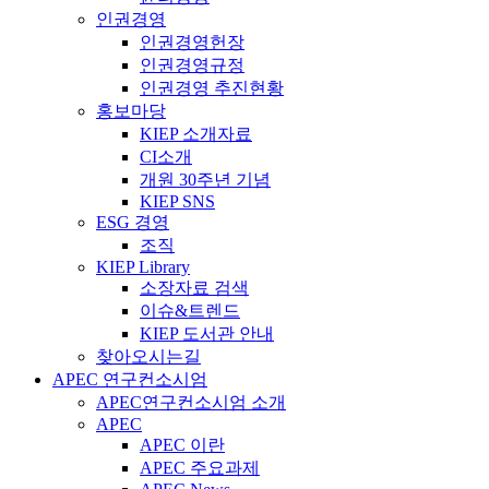
인권경영
인권경영헌장
인권경영규정
인권경영 추진현황
홍보마당
KIEP 소개자료
CI소개
개원 30주년 기념
KIEP SNS
ESG 경영
조직
KIEP Library
소장자료 검색
이슈&트렌드
KIEP 도서관 안내
찾아오시는길
APEC 연구컨소시엄
APEC연구컨소시엄 소개
APEC
APEC 이란
APEC 주요과제