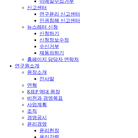
이메일수집거부
신고센터
연구윤리 신고센터
인권침해 신고센터
뉴스레터 신청
신청하기
신청정보수정
수신거부
재동의하기
홈페이지 담당자 연락처
연구원소개
원장소개
인사말
연혁
KIEP 역대 원장
비전과 경영목표
사업계획
조직
경영공시
윤리경영
윤리헌장
윤리강령