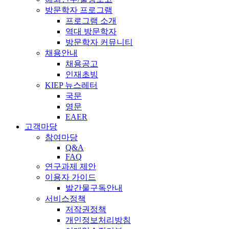
방문학자 프로그램
프로그램 소개
역대 방문학자
방문학자 커뮤니티
채용안내
채용공고
인재초빙
KIEP 뉴스레터
국문
영문
EAER
고객마당
참여마당
Q&A
FAQ
연구과제 제안
이용자 가이드
발간물구독안내
서비스정책
저작권정책
개인정보처리방침