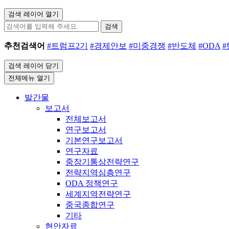
검색 레이어 열기
검색
추천검색어
#트럼프2기
#경제안보
#미중경쟁
#반도체
#ODA
검색 레이어 닫기
전체메뉴 열기
발간물
보고서
전체보고서
연구보고서
기본연구보고서
연구자료
중장기통상전략연구
전략지역심층연구
ODA 정책연구
세계지역전략연구
중국종합연구
기타
현안자료