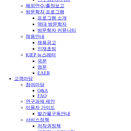
해외연수/출장보고
방문학자 프로그램
프로그램 소개
역대 방문학자
방문학자 커뮤니티
채용안내
채용공고
인재초빙
KIEP 뉴스레터
국문
영문
EAER
고객마당
참여마당
Q&A
FAQ
연구과제 제안
이용자 가이드
발간물구독안내
서비스정책
저작권정책