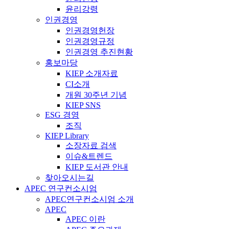
윤리강령
인권경영
인권경영헌장
인권경영규정
인권경영 추진현황
홍보마당
KIEP 소개자료
CI소개
개원 30주년 기념
KIEP SNS
ESG 경영
조직
KIEP Library
소장자료 검색
이슈&트렌드
KIEP 도서관 안내
찾아오시는길
APEC 연구컨소시엄
APEC연구컨소시엄 소개
APEC
APEC 이란