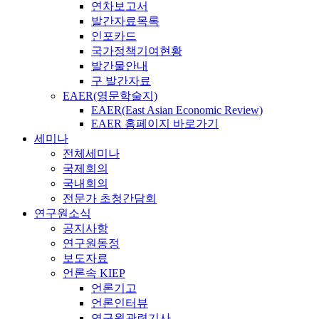
연차보고서
발간자료목록
인포카드
국가정책기여현황
발간물안내
구 발간자료
EAER(영문학술지)
EAER(East Asian Economic Review)
EAER 홈페이지 바로가기
세미나
전체세미나
국제회의
국내회의
전문가 초청간담회
연구원소식
공지사항
연구원동정
보도자료
언론속 KIEP
언론기고
언론인터뷰
연구원관련기사