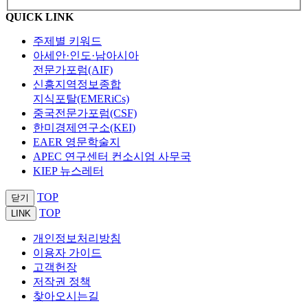
QUICK LINK
주제별 키워드
아세안·인도·남아시아
전문가포럼(AIF)
신흥지역정보종합
지식포탈(EMERiCs)
중국전문가포럼(CSF)
한미경제연구소(KEI)
EAER 영문학술지
APEC 연구센터 컨소시엄 사무국
KIEP 뉴스레터
TOP
닫기
TOP
LINK
개인정보처리방침
이용자 가이드
고객헌장
저작권 정책
찾아오시는길