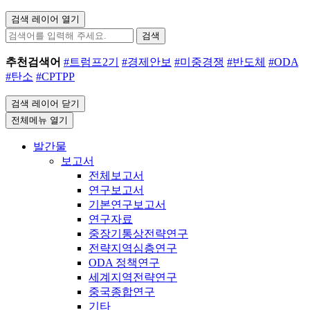
검색 레이어 열기
검색
추천검색어
#트럼프2기
#경제안보
#미중경쟁
#반도체
#ODA
#탄소
#CPTPP
검색 레이어 닫기
전체메뉴 열기
발간물
보고서
전체보고서
연구보고서
기본연구보고서
연구자료
중장기통상전략연구
전략지역심층연구
ODA 정책연구
세계지역전략연구
중국종합연구
기타