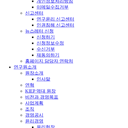
개인정보처리방침
이메일수집거부
신고센터
연구윤리 신고센터
인권침해 신고센터
뉴스레터 신청
신청하기
신청정보수정
수신거부
재동의하기
홈페이지 담당자 연락처
연구원소개
원장소개
인사말
연혁
KIEP 역대 원장
비전과 경영목표
사업계획
조직
경영공시
윤리경영
윤리헌장