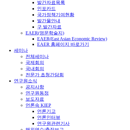
발간자료목록
인포카드
국가정책기여현황
발간물안내
구 발간자료
EAER(영문학술지)
EAER(East Asian Economic Review)
EAER 홈페이지 바로가기
세미나
전체세미나
국제회의
국내회의
전문가 초청간담회
연구원소식
공지사항
연구원동정
보도자료
언론속 KIEP
언론기고
언론인터뷰
연구원관련기사
해외연수/출장보고