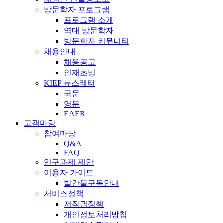
방문학자 프로그램
프로그램 소개
역대 방문학자
방문학자 커뮤니티
채용안내
채용공고
인재초빙
KIEP 뉴스레터
국문
영문
EAER
고객마당
참여마당
Q&A
FAQ
연구과제 제안
이용자 가이드
발간물구독안내
서비스정책
저작권정책
개인정보처리방침