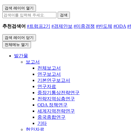
검색 레이어 열기
검색
추천검색어
#트럼프2기
#경제안보
#미중경쟁
#반도체
#ODA
검색 레이어 닫기
전체메뉴 열기
발간물
보고서
전체보고서
연구보고서
기본연구보고서
연구자료
중장기통상전략연구
전략지역심층연구
ODA 정책연구
세계지역전략연구
중국종합연구
기타
현안자료