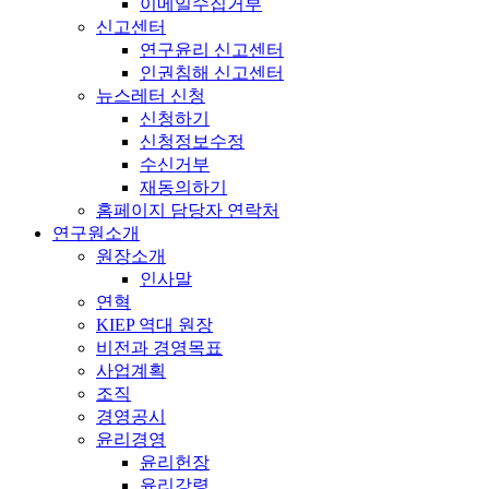
이메일수집거부
신고센터
연구윤리 신고센터
인권침해 신고센터
뉴스레터 신청
신청하기
신청정보수정
수신거부
재동의하기
홈페이지 담당자 연락처
연구원소개
원장소개
인사말
연혁
KIEP 역대 원장
비전과 경영목표
사업계획
조직
경영공시
윤리경영
윤리헌장
윤리강령