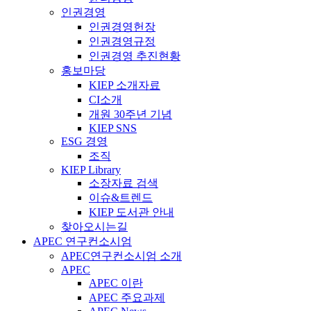
인권경영
인권경영헌장
인권경영규정
인권경영 추진현황
홍보마당
KIEP 소개자료
CI소개
개원 30주년 기념
KIEP SNS
ESG 경영
조직
KIEP Library
소장자료 검색
이슈&트렌드
KIEP 도서관 안내
찾아오시는길
APEC 연구컨소시엄
APEC연구컨소시엄 소개
APEC
APEC 이란
APEC 주요과제