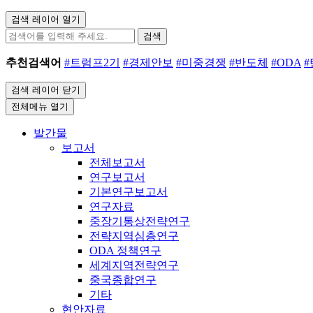
검색 레이어 열기
검색
추천검색어
#트럼프2기
#경제안보
#미중경쟁
#반도체
#ODA
검색 레이어 닫기
전체메뉴 열기
발간물
보고서
전체보고서
연구보고서
기본연구보고서
연구자료
중장기통상전략연구
전략지역심층연구
ODA 정책연구
세계지역전략연구
중국종합연구
기타
현안자료