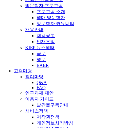
방문학자 프로그램
프로그램 소개
역대 방문학자
방문학자 커뮤니티
채용안내
채용공고
인재초빙
KIEP 뉴스레터
국문
영문
EAER
고객마당
참여마당
Q&A
FAQ
연구과제 제안
이용자 가이드
발간물구독안내
서비스정책
저작권정책
개인정보처리방침