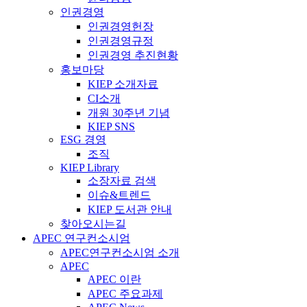
인권경영
인권경영헌장
인권경영규정
인권경영 추진현황
홍보마당
KIEP 소개자료
CI소개
개원 30주년 기념
KIEP SNS
ESG 경영
조직
KIEP Library
소장자료 검색
이슈&트렌드
KIEP 도서관 안내
찾아오시는길
APEC 연구컨소시엄
APEC연구컨소시엄 소개
APEC
APEC 이란
APEC 주요과제