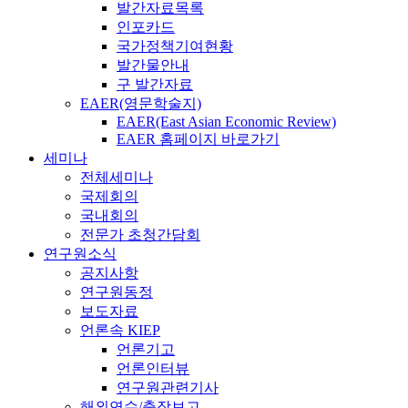
발간자료목록
인포카드
국가정책기여현황
발간물안내
구 발간자료
EAER(영문학술지)
EAER(East Asian Economic Review)
EAER 홈페이지 바로가기
세미나
전체세미나
국제회의
국내회의
전문가 초청간담회
연구원소식
공지사항
연구원동정
보도자료
언론속 KIEP
언론기고
언론인터뷰
연구원관련기사
해외연수/출장보고