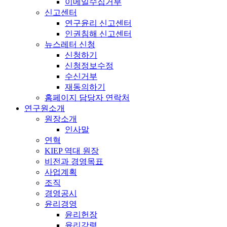
이메일수집거부
신고센터
연구윤리 신고센터
인권침해 신고센터
뉴스레터 신청
신청하기
신청정보수정
수신거부
재동의하기
홈페이지 담당자 연락처
연구원소개
원장소개
인사말
연혁
KIEP 역대 원장
비전과 경영목표
사업계획
조직
경영공시
윤리경영
윤리헌장
윤리강령