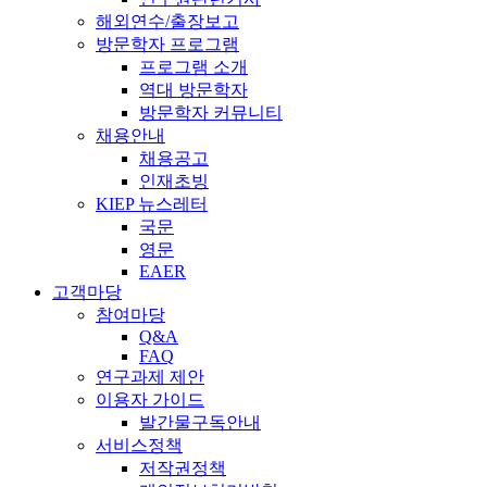
해외연수/출장보고
방문학자 프로그램
프로그램 소개
역대 방문학자
방문학자 커뮤니티
채용안내
채용공고
인재초빙
KIEP 뉴스레터
국문
영문
EAER
고객마당
참여마당
Q&A
FAQ
연구과제 제안
이용자 가이드
발간물구독안내
서비스정책
저작권정책