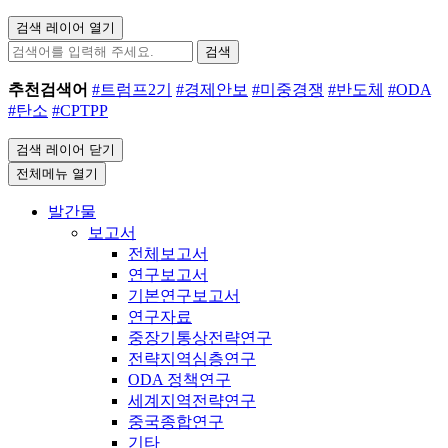
검색 레이어 열기
검색
추천검색어
#트럼프2기
#경제안보
#미중경쟁
#반도체
#ODA
#탄소
#CPTPP
검색 레이어 닫기
전체메뉴 열기
발간물
보고서
전체보고서
연구보고서
기본연구보고서
연구자료
중장기통상전략연구
전략지역심층연구
ODA 정책연구
세계지역전략연구
중국종합연구
기타