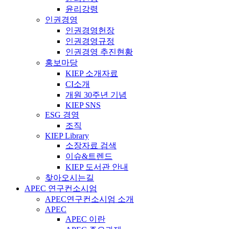
윤리강령
인권경영
인권경영헌장
인권경영규정
인권경영 추진현황
홍보마당
KIEP 소개자료
CI소개
개원 30주년 기념
KIEP SNS
ESG 경영
조직
KIEP Library
소장자료 검색
이슈&트렌드
KIEP 도서관 안내
찾아오시는길
APEC 연구컨소시엄
APEC연구컨소시엄 소개
APEC
APEC 이란