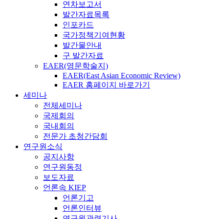
연차보고서
발간자료목록
인포카드
국가정책기여현황
발간물안내
구 발간자료
EAER(영문학술지)
EAER(East Asian Economic Review)
EAER 홈페이지 바로가기
세미나
전체세미나
국제회의
국내회의
전문가 초청간담회
연구원소식
공지사항
연구원동정
보도자료
언론속 KIEP
언론기고
언론인터뷰
연구원관련기사