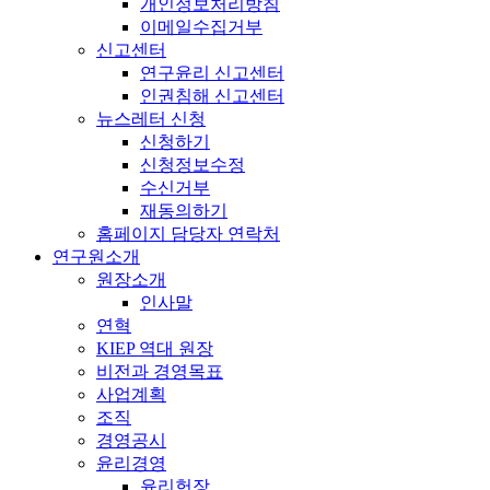
개인정보처리방침
이메일수집거부
신고센터
연구윤리 신고센터
인권침해 신고센터
뉴스레터 신청
신청하기
신청정보수정
수신거부
재동의하기
홈페이지 담당자 연락처
연구원소개
원장소개
인사말
연혁
KIEP 역대 원장
비전과 경영목표
사업계획
조직
경영공시
윤리경영
윤리헌장