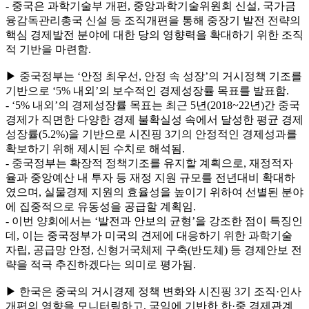
- 중국은 과학기술부 개편, 중앙과학기술위원회 신설, 국가금
융감독관리총국 신설 등 조직개편을 통해 중장기 발전 전략의
핵심 경제발전 분야에 대한 당의 영향력을 확대하기 위한 조직
적 기반을 마련함.
▶ 중국정부는 ‘안정 최우선, 안정 속 성장’의 거시정책 기조를
기반으로 ‘5% 내외’의 보수적인 경제성장률 목표를 발표함.
- ‘5% 내외’의 경제성장률 목표는 최근 5년(2018~22년)간 중국
경제가 직면한 다양한 경제 불확실성 속에서 달성한 평균 경제
성장률(5.2%)을 기반으로 시진핑 3기의 안정적인 경제성과를
확보하기 위해 제시된 수치로 해석됨.
- 중국정부는 확장적 정책기조를 유지할 계획으로, 재정적자
율과 중앙예산 내 투자 등 재정 지원 규모를 전년대비 확대하
였으며, 실물경제 지원의 효율성을 높이기 위하여 선별된 분야
에 집중적으로 유동성을 공급할 계획임.
- 이번 양회에서는 ‘발전과 안보의 균형’을 강조한 점이 특징인
데, 이는 중국정부가 미국의 견제에 대응하기 위한 과학기술
자립, 공급망 안정, 신형거국체제 구축(반도체) 등 경제안보 전
략을 적극 추진하겠다는 의미로 평가됨.
▶ 한국은 중국의 거시경제 정책 변화와 시진핑 3기 조직·인사
개편의 영향을 모니터링하고, 국익에 기반한 한·중 경제관계