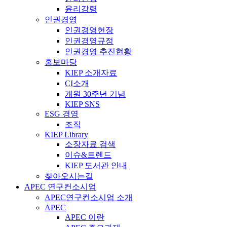
윤리강령
인권경영
인권경영헌장
인권경영규정
인권경영 추진현황
홍보마당
KIEP 소개자료
CI소개
개원 30주년 기념
KIEP SNS
ESG 경영
조직
KIEP Library
소장자료 검색
이슈&트렌드
KIEP 도서관 안내
찾아오시는길
APEC 연구컨소시엄
APEC연구컨소시엄 소개
APEC
APEC 이란