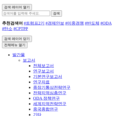
검색 레이어 열기
검색
추천검색어
#트럼프2기
#경제안보
#미중경쟁
#반도체
#ODA
#탄소
#CPTPP
검색 레이어 닫기
전체메뉴 열기
발간물
보고서
전체보고서
연구보고서
기본연구보고서
연구자료
중장기통상전략연구
전략지역심층연구
ODA 정책연구
세계지역전략연구
중국종합연구
기타