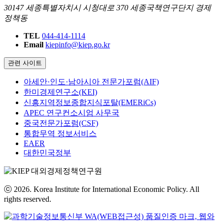
30147 세종특별자치시 시청대로 370 세종국책연구단지 경제
정책동
TEL
044-414-1114
Email
kiepinfo@kiep.go.kr
관련 사이트
아세안·인도·남아시아 전문가포럼(AIF)
한미경제연구소(KEI)
신흥지역정보종합지식포탈(EMERiCs)
APEC 연구컨소시엄 사무국
중국전문가포럼(CSF)
통합무역 정보서비스
EAER
대한민국정부
ⓒ 2026. Korea Institute for International Economic Policy. All
rights reserved.