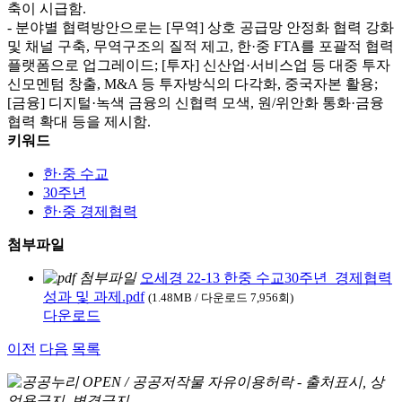
축이 시급함.
- 분야별 협력방안으로는 [무역] 상호 공급망 안정화 협력 강화
및 채널 구축, 무역구조의 질적 제고, 한·중 FTA를 포괄적 협력
플랫폼으로 업그레이드; [투자] 신산업·서비스업 등 대중 투자
신모멘텀 창출, M&A 등 투자방식의 다각화, 중국자본 활용;
[금융] 디지털·녹색 금융의 신협력 모색, 원/위안화 통화·금융
협력 확대 등을 제시함.
키워드
한·중 수교
30주년
한·중 경제협력
첨부파일
오세경 22-13 한중 수교30주년_경제협력
성과 및 과제.pdf
(1.48MB / 다운로드 7,956회)
다운로드
이전
다음
목록