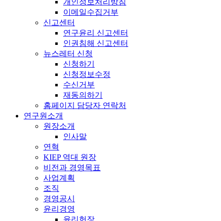
개인정보처리방침
이메일수집거부
신고센터
연구윤리 신고센터
인권침해 신고센터
뉴스레터 신청
신청하기
신청정보수정
수신거부
재동의하기
홈페이지 담당자 연락처
연구원소개
원장소개
인사말
연혁
KIEP 역대 원장
비전과 경영목표
사업계획
조직
경영공시
윤리경영
윤리헌장