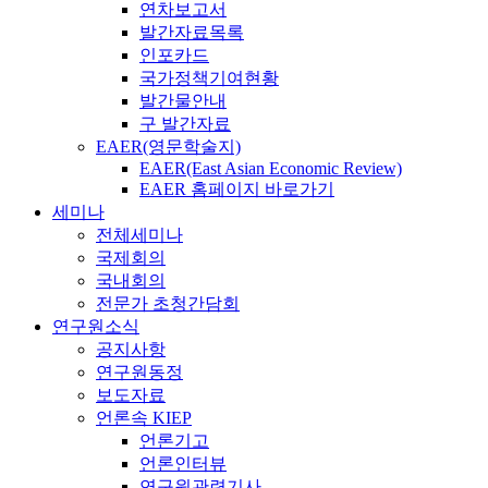
연차보고서
발간자료목록
인포카드
국가정책기여현황
발간물안내
구 발간자료
EAER(영문학술지)
EAER(East Asian Economic Review)
EAER 홈페이지 바로가기
세미나
전체세미나
국제회의
국내회의
전문가 초청간담회
연구원소식
공지사항
연구원동정
보도자료
언론속 KIEP
언론기고
언론인터뷰
연구원관련기사