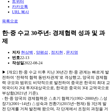
트위터
카카오톡
URL 복사
목록으로
한·중 수교 30주년: 경제협력 성과 및 과
제
저자
현상백
,
양평섭
,
정지현
,
문지영
번호
22-13
작성일
2022-08-24
▶ [개요] 한·중 수교 이후 지난 30년간 한·중 관계는 빠르게 발
전하여 ‘전략적 협력 동반자관계’로 격상했고, 양국의 경제협
력 규모와 범위도 비약적으로 발전하여 중국은 한국의 최대 교
역국이자 2대 투자대상국으로, 한국은 중국의 3대 교역국으로
부상함(2021년 기준).
- 한·중 양국의 경제협력은 △초기 협력기(1992~2000년) △성
장기(2001~14년) △성숙과 전환기(2015년~현재) 등 3단계 발
전 단계를 거쳐 발전해 왔으며, 각 단계에서 조정의 과정을 거