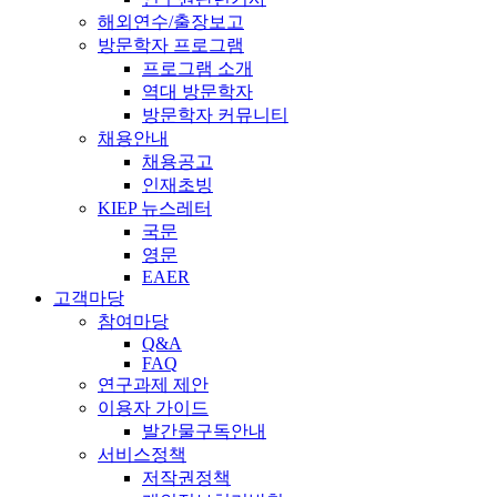
해외연수/출장보고
방문학자 프로그램
프로그램 소개
역대 방문학자
방문학자 커뮤니티
채용안내
채용공고
인재초빙
KIEP 뉴스레터
국문
영문
EAER
고객마당
참여마당
Q&A
FAQ
연구과제 제안
이용자 가이드
발간물구독안내
서비스정책
저작권정책