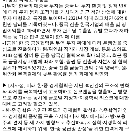
- [투자] 한국의 대중국 투자는 중국 내 투자 환경 및 정책 변화
에 따라 투자 붐과 조정기를 거치다가 최근 첨단 산업에 대한
투자 대형화의 특징을 보이면서 2021년 역대 최고치인 66억 8
천만 달러를 기록하였으나, 중국 진출 한국기업의 매출 및 영
업이익률이 하락하면서 투자 단위당 수출입 유발 효과가 저하
되는 등 기존 협력 모델이 한계에 이름.
- [금융] 한·중 금융협력은 무역·투자 확대에 따라 은행업을 중
심으로 진출하다가 원/위안화 직거래 시장 개설, 통화 스와프,
AIIB 설립 참여 등 금융 당국간 협력으로 확대되었고, 최근 중
국 금융시장 개방에 따라 보험, 증권 등 진출과 자본시장 협력
범위가 확대되었지만, 중국 진출 금융기관의 수익 양극화, 원/
위안화 무역결제의 낮은 활용률 등의 과제에 직면함.
▶ [시사점] 미래 한·중 경제협력은 지난 30년간의 구조적 변화
와 과제를 극복하면서 고도화하고 신모멘텀을 창출하는 방향
으로 추진하는 동시에 글로벌 지정학·지경학적 리스크에 대한
대비도 고려할 필요가 있음.
- 한·중 경협은 △민간 주도의 경제협력 활성화 △종합적인 양
자 경제협력 플랫폼 구축 △지역·다자 체제에서의 개방·포용
주의 견지 등 세 가지 방향으로 추진하되, 지정학·지경학적 리
스크에 대비하기 위해 ‘한·중 공급망 안정’을 위한 협력체계 구