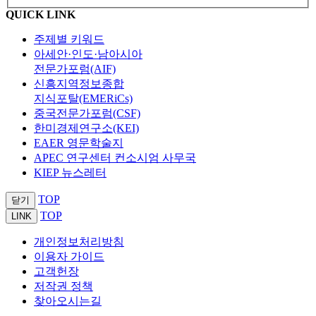
QUICK LINK
주제별 키워드
아세안·인도·남아시아
전문가포럼(AIF)
신흥지역정보종합
지식포탈(EMERiCs)
중국전문가포럼(CSF)
한미경제연구소(KEI)
EAER 영문학술지
APEC 연구센터 컨소시엄 사무국
KIEP 뉴스레터
TOP
닫기
TOP
LINK
개인정보처리방침
이용자 가이드
고객헌장
저작권 정책
찾아오시는길