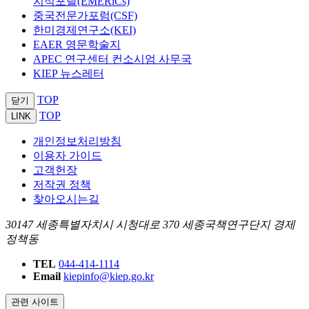
지식포탈(EMERiCs)
중국전문가포럼(CSF)
한미경제연구소(KEI)
EAER 영문학술지
APEC 연구센터 컨소시엄 사무국
KIEP 뉴스레터
TOP
닫기
TOP
LINK
개인정보처리방침
이용자 가이드
고객헌장
저작권 정책
찾아오시는길
30147 세종특별자치시 시청대로 370 세종국책연구단지 경제
정책동
TEL
044-414-1114
Email
kiepinfo@kiep.go.kr
관련 사이트