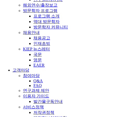
해외연수/출장보고
방문학자 프로그램
프로그램 소개
역대 방문학자
방문학자 커뮤니티
채용안내
채용공고
인재초빙
KIEP 뉴스레터
국문
영문
EAER
고객마당
참여마당
Q&A
FAQ
연구과제 제안
이용자 가이드
발간물구독안내
서비스정책
저작권정책