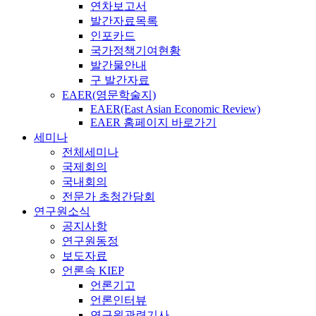
연차보고서
발간자료목록
인포카드
국가정책기여현황
발간물안내
구 발간자료
EAER(영문학술지)
EAER(East Asian Economic Review)
EAER 홈페이지 바로가기
세미나
전체세미나
국제회의
국내회의
전문가 초청간담회
연구원소식
공지사항
연구원동정
보도자료
언론속 KIEP
언론기고
언론인터뷰
연구원관련기사