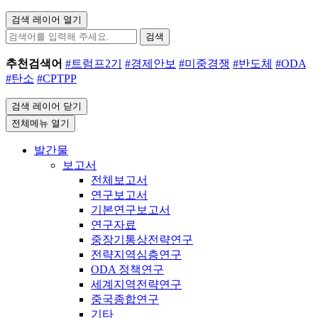
검색 레이어 열기
검색
추천검색어
#트럼프2기
#경제안보
#미중경쟁
#반도체
#ODA
#탄소
#CPTPP
검색 레이어 닫기
전체메뉴 열기
발간물
보고서
전체보고서
연구보고서
기본연구보고서
연구자료
중장기통상전략연구
전략지역심층연구
ODA 정책연구
세계지역전략연구
중국종합연구
기타