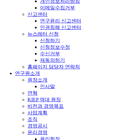
개인정보처리방침
이메일수집거부
신고센터
연구윤리 신고센터
인권침해 신고센터
뉴스레터 신청
신청하기
신청정보수정
수신거부
재동의하기
홈페이지 담당자 연락처
연구원소개
원장소개
인사말
연혁
KIEP 역대 원장
비전과 경영목표
사업계획
조직
경영공시
윤리경영
윤리헌장