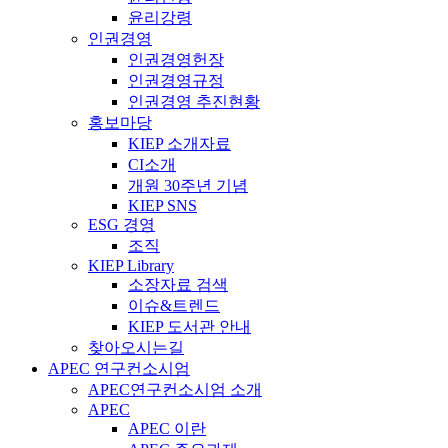
윤리강령
인권경영
인권경영헌장
인권경영규정
인권경영 추진현황
홍보마당
KIEP 소개자료
CI소개
개원 30주년 기념
KIEP SNS
ESG 경영
조직
KIEP Library
소장자료 검색
이슈&트렌드
KIEP 도서관 안내
찾아오시는길
APEC 연구컨소시엄
APEC연구컨소시엄 소개
APEC
APEC 이란