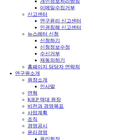
개인정보처리방침
이메일수집거부
신고센터
연구윤리 신고센터
인권침해 신고센터
뉴스레터 신청
신청하기
신청정보수정
수신거부
재동의하기
홈페이지 담당자 연락처
연구원소개
원장소개
인사말
연혁
KIEP 역대 원장
비전과 경영목표
사업계획
조직
경영공시
윤리경영
윤리헌장