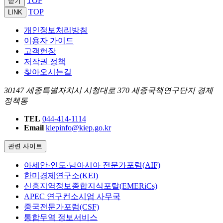
TOP
닫기
TOP
LINK
개인정보처리방침
이용자 가이드
고객헌장
저작권 정책
찾아오시는길
30147 세종특별자치시 시청대로 370 세종국책연구단지 경제
정책동
TEL
044-414-1114
Email
kiepinfo@kiep.go.kr
관련 사이트
아세안·인도·남아시아 전문가포럼(AIF)
한미경제연구소(KEI)
신흥지역정보종합지식포탈(EMERiCs)
APEC 연구컨소시엄 사무국
중국전문가포럼(CSF)
통합무역 정보서비스