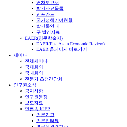
연차보고서
발간자료목록
인포카드
국가정책기여현황
발간물안내
구 발간자료
EAER(영문학술지)
EAER(East Asian Economic Review)
EAER 홈페이지 바로가기
세미나
전체세미나
국제회의
국내회의
전문가 초청간담회
연구원소식
공지사항
연구원동정
보도자료
언론속 KIEP
언론기고
언론인터뷰
연구원관련기사