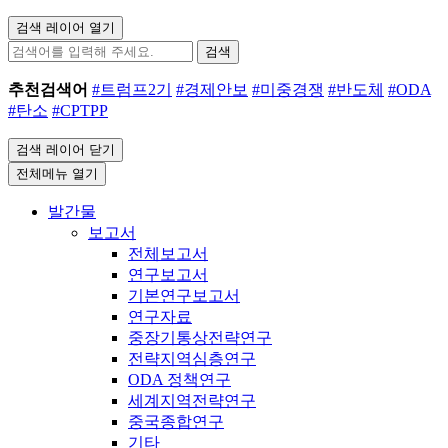
검색 레이어 열기
검색
추천검색어
#트럼프2기
#경제안보
#미중경쟁
#반도체
#ODA
#탄소
#CPTPP
검색 레이어 닫기
전체메뉴 열기
발간물
보고서
전체보고서
연구보고서
기본연구보고서
연구자료
중장기통상전략연구
전략지역심층연구
ODA 정책연구
세계지역전략연구
중국종합연구
기타