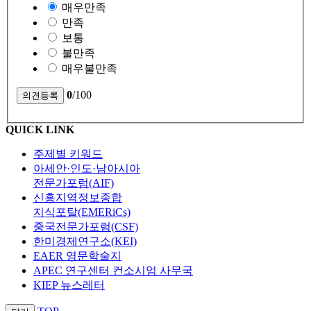
매우만족
만족
보통
불만족
매우불만족
0
/100
QUICK LINK
주제별 키워드
아세안·인도·남아시아
전문가포럼(AIF)
신흥지역정보종합
지식포탈(EMERiCs)
중국전문가포럼(CSF)
한미경제연구소(KEI)
EAER 영문학술지
APEC 연구센터 컨소시엄 사무국
KIEP 뉴스레터