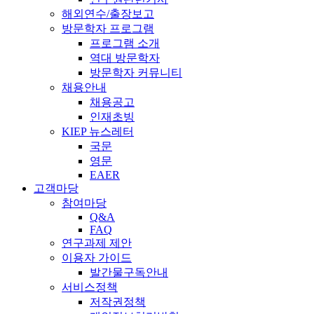
해외연수/출장보고
방문학자 프로그램
프로그램 소개
역대 방문학자
방문학자 커뮤니티
채용안내
채용공고
인재초빙
KIEP 뉴스레터
국문
영문
EAER
고객마당
참여마당
Q&A
FAQ
연구과제 제안
이용자 가이드
발간물구독안내
서비스정책
저작권정책