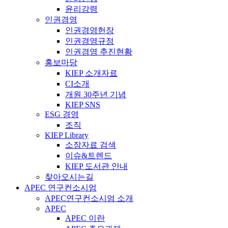
윤리강령
인권경영
인권경영헌장
인권경영규정
인권경영 추진현황
홍보마당
KIEP 소개자료
CI소개
개원 30주년 기념
KIEP SNS
ESG 경영
조직
KIEP Library
소장자료 검색
이슈&트렌드
KIEP 도서관 안내
찾아오시는길
APEC 연구컨소시엄
APEC연구컨소시엄 소개
APEC
APEC 이란