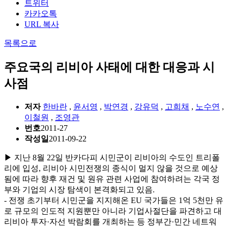
트위터
카카오톡
URL 복사
목록으로
주요국의 리비아 사태에 대한 대응과 시
사점
저자
한바란
,
윤서영
,
박연경
,
강유덕
,
고희채
,
노수연
,
이철원
,
조영관
번호
2011-27
작성일
2011-09-22
▶ 지난 8월 22일 반카다피 시민군이 리비아의 수도인 트리폴
리에 입성, 리비아 시민전쟁의 종식이 멀지 않을 것으로 예상
됨에 따라 향후 재건 및 원유 관련 사업에 참여하려는 각국 정
부와 기업의 시장 탐색이 본격화되고 있음.
- 전쟁 초기부터 시민군을 지지해온 EU 국가들은 1억 5천만 유
로 규모의 인도적 지원뿐만 아니라 기업사절단을 파견하고 대
리비아 투자·자선 박람회를 개최하는 등 정부간·민간 네트워