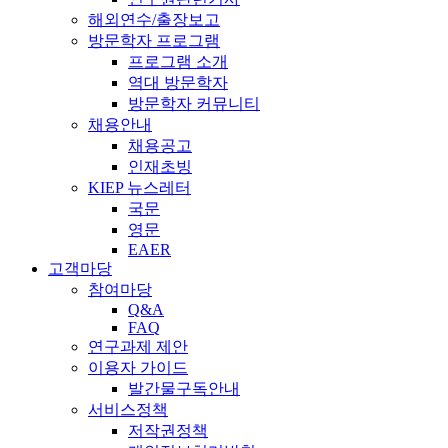
해외연수/출장보고
방문학자 프로그램
프로그램 소개
역대 방문학자
방문학자 커뮤니티
채용안내
채용공고
인재초빙
KIEP 뉴스레터
국문
영문
EAER
고객마당
참여마당
Q&A
FAQ
연구과제 제안
이용자 가이드
발간물구독안내
서비스정책
저작권정책