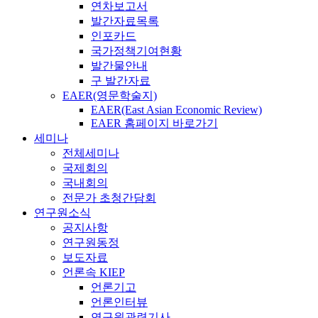
연차보고서
발간자료목록
인포카드
국가정책기여현황
발간물안내
구 발간자료
EAER(영문학술지)
EAER(East Asian Economic Review)
EAER 홈페이지 바로가기
세미나
전체세미나
국제회의
국내회의
전문가 초청간담회
연구원소식
공지사항
연구원동정
보도자료
언론속 KIEP
언론기고
언론인터뷰
연구원관련기사