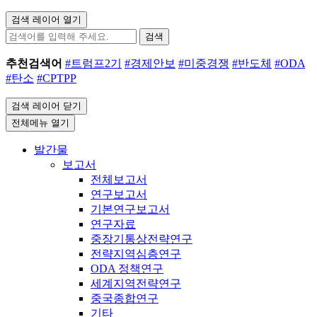
검색 레이어 열기
검색
추천검색어
#트럼프2기
#경제안보
#미중경쟁
#반도체
#ODA
#탄소
#CPTPP
검색 레이어 닫기
전체메뉴 열기
발간물
보고서
전체보고서
연구보고서
기본연구보고서
연구자료
중장기통상전략연구
전략지역심층연구
ODA 정책연구
세계지역전략연구
중국종합연구
기타