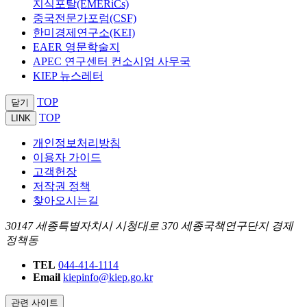
지식포탈(EMERiCs)
중국전문가포럼(CSF)
한미경제연구소(KEI)
EAER 영문학술지
APEC 연구센터 컨소시엄 사무국
KIEP 뉴스레터
TOP
닫기
TOP
LINK
개인정보처리방침
이용자 가이드
고객헌장
저작권 정책
찾아오시는길
30147 세종특별자치시 시청대로 370 세종국책연구단지 경제
정책동
TEL
044-414-1114
Email
kiepinfo@kiep.go.kr
관련 사이트