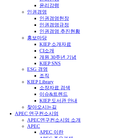
윤리강령
인권경영
인권경영헌장
인권경영규정
인권경영 추진현황
홍보마당
KIEP 소개자료
CI소개
개원 30주년 기념
KIEP SNS
ESG 경영
조직
KIEP Library
소장자료 검색
이슈&트렌드
KIEP 도서관 안내
찾아오시는길
APEC 연구컨소시엄
APEC연구컨소시엄 소개
APEC
APEC 이란