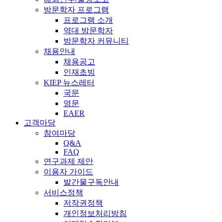
방문학자 프로그램
프로그램 소개
역대 방문학자
방문학자 커뮤니티
채용안내
채용공고
인재초빙
KIEP 뉴스레터
국문
영문
EAER
고객마당
참여마당
Q&A
FAQ
연구과제 제안
이용자 가이드
발간물구독안내
서비스정책
저작권정책
개인정보처리방침