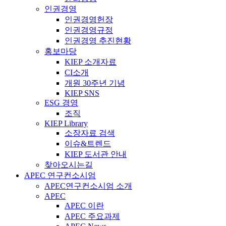
인권경영
인권경영헌장
인권경영규정
인권경영 추진현황
홍보마당
KIEP 소개자료
CI소개
개원 30주년 기념
KIEP SNS
ESG 경영
조직
KIEP Library
소장자료 검색
이슈&트렌드
KIEP 도서관 안내
찾아오시는길
APEC 연구컨소시엄
APEC연구컨소시엄 소개
APEC
APEC 이란
APEC 주요과제