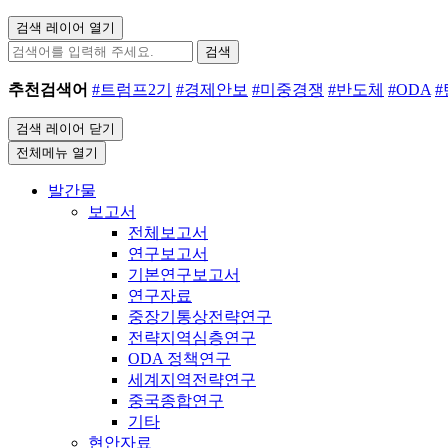
검색 레이어 열기
검색
추천검색어
#트럼프2기
#경제안보
#미중경쟁
#반도체
#ODA
검색 레이어 닫기
전체메뉴 열기
발간물
보고서
전체보고서
연구보고서
기본연구보고서
연구자료
중장기통상전략연구
전략지역심층연구
ODA 정책연구
세계지역전략연구
중국종합연구
기타
현안자료