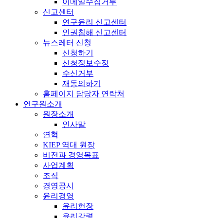
이메일수집거부
신고센터
연구윤리 신고센터
인권침해 신고센터
뉴스레터 신청
신청하기
신청정보수정
수신거부
재동의하기
홈페이지 담당자 연락처
연구원소개
원장소개
인사말
연혁
KIEP 역대 원장
비전과 경영목표
사업계획
조직
경영공시
윤리경영
윤리헌장
윤리강령