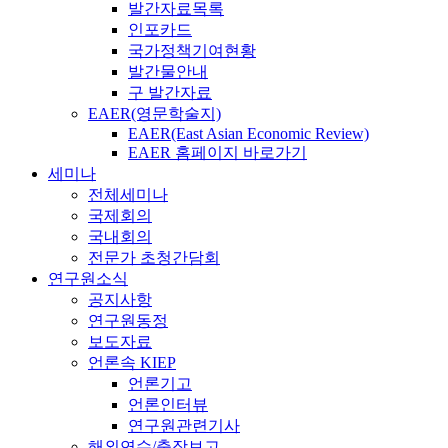
발간자료목록
인포카드
국가정책기여현황
발간물안내
구 발간자료
EAER(영문학술지)
EAER(East Asian Economic Review)
EAER 홈페이지 바로가기
세미나
전체세미나
국제회의
국내회의
전문가 초청간담회
연구원소식
공지사항
연구원동정
보도자료
언론속 KIEP
언론기고
언론인터뷰
연구원관련기사
해외연수/출장보고