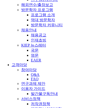
해외연수/출장보고
방문학자 프로그램
프로그램 소개
역대 방문학자
방문학자 커뮤니티
채용안내
채용공고
인재초빙
KIEP 뉴스레터
국문
영문
EAER
고객마당
참여마당
Q&A
FAQ
연구과제 제안
이용자 가이드
발간물구독안내
서비스정책
저작권정책