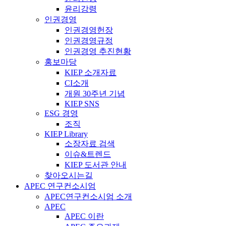
윤리강령
인권경영
인권경영헌장
인권경영규정
인권경영 추진현황
홍보마당
KIEP 소개자료
CI소개
개원 30주년 기념
KIEP SNS
ESG 경영
조직
KIEP Library
소장자료 검색
이슈&트렌드
KIEP 도서관 안내
찾아오시는길
APEC 연구컨소시엄
APEC연구컨소시엄 소개
APEC
APEC 이란