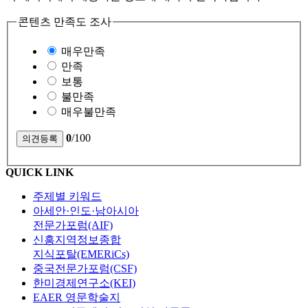
콘텐츠 만족도 조사
매우만족
만족
보통
불만족
매우불만족
0
/100
QUICK LINK
주제별 키워드
아세안·인도·남아시아
전문가포럼(AIF)
신흥지역정보종합
지식포탈(EMERiCs)
중국전문가포럼(CSF)
한미경제연구소(KEI)
EAER 영문학술지