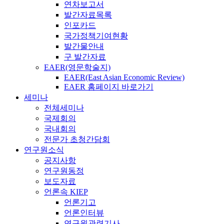
연차보고서
발간자료목록
인포카드
국가정책기여현황
발간물안내
구 발간자료
EAER(영문학술지)
EAER(East Asian Economic Review)
EAER 홈페이지 바로가기
세미나
전체세미나
국제회의
국내회의
전문가 초청간담회
연구원소식
공지사항
연구원동정
보도자료
언론속 KIEP
언론기고
언론인터뷰
연구원관련기사