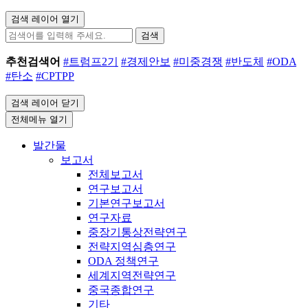
검색 레이어 열기
검색
추천검색어
#트럼프2기
#경제안보
#미중경쟁
#반도체
#ODA
#탄소
#CPTPP
검색 레이어 닫기
전체메뉴 열기
발간물
보고서
전체보고서
연구보고서
기본연구보고서
연구자료
중장기통상전략연구
전략지역심층연구
ODA 정책연구
세계지역전략연구
중국종합연구
기타