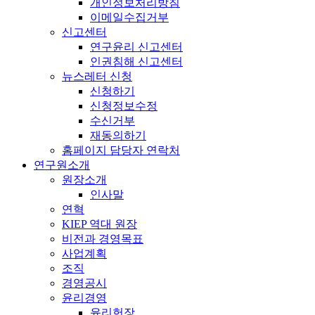
개인정보처리방침
이메일수집거부
신고센터
연구윤리 신고센터
인권침해 신고센터
뉴스레터 신청
신청하기
신청정보수정
수신거부
재동의하기
홈페이지 담당자 연락처
연구원소개
원장소개
인사말
연혁
KIEP 역대 원장
비전과 경영목표
사업계획
조직
경영공시
윤리경영
윤리헌장