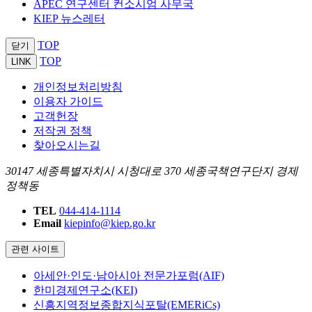
APEC 연구센터 컨소시엄 사무국
KIEP 뉴스레터
TOP
닫기
TOP
LINK
개인정보처리방침
이용자 가이드
고객헌장
저작권 정책
찾아오시는길
30147 세종특별자치시 시청대로 370 세종국책연구단지 경제
정책동
TEL
044-414-1114
Email
kiepinfo@kiep.go.kr
관련 사이트
아세안·인도·남아시아 전문가포럼(AIF)
한미경제연구소(KEI)
신흥지역정보종합지식포탈(EMERiCs)