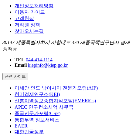
개인정보처리방침
이용자 가이드
고객헌장
저작권 정책
찾아오시는길
30147 세종특별자치시 시청대로 370 세종국책연구단지 경제
정책동
TEL
044-414-1114
Email
kiepinfo@kiep.go.kr
관련 사이트
아세안·인도·남아시아 전문가포럼(AIF)
한미경제연구소(KEI)
신흥지역정보종합지식포탈(EMERiCs)
APEC 연구컨소시엄 사무국
중국전문가포럼(CSF)
통합무역 정보서비스
EAER
대한민국정부