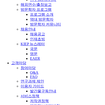
해외연수/출장보고
방문학자 프로그램
프로그램 소개
역대 방문학자
방문학자 커뮤니티
채용안내
채용공고
인재초빙
KIEP 뉴스레터
국문
영문
EAER
고객마당
참여마당
Q&A
FAQ
연구과제 제안
이용자 가이드
발간물구독안내
서비스정책
저작권정책