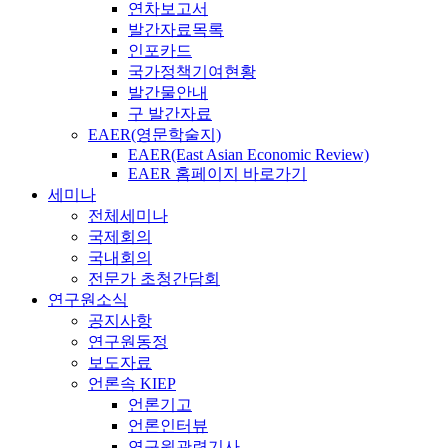
연차보고서
발간자료목록
인포카드
국가정책기여현황
발간물안내
구 발간자료
EAER(영문학술지)
EAER(East Asian Economic Review)
EAER 홈페이지 바로가기
세미나
전체세미나
국제회의
국내회의
전문가 초청간담회
연구원소식
공지사항
연구원동정
보도자료
언론속 KIEP
언론기고
언론인터뷰
연구원관련기사