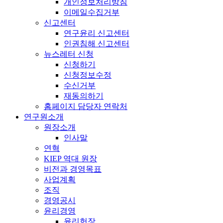
개인정보처리방침
이메일수집거부
신고센터
연구윤리 신고센터
인권침해 신고센터
뉴스레터 신청
신청하기
신청정보수정
수신거부
재동의하기
홈페이지 담당자 연락처
연구원소개
원장소개
인사말
연혁
KIEP 역대 원장
비전과 경영목표
사업계획
조직
경영공시
윤리경영
윤리헌장