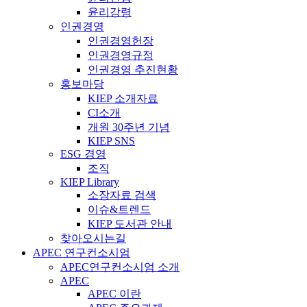
윤리강령
인권경영
인권경영헌장
인권경영규정
인권경영 추진현황
홍보마당
KIEP 소개자료
CI소개
개원 30주년 기념
KIEP SNS
ESG 경영
조직
KIEP Library
소장자료 검색
이슈&트렌드
KIEP 도서관 안내
찾아오시는길
APEC 연구컨소시엄
APEC연구컨소시엄 소개
APEC
APEC 이란