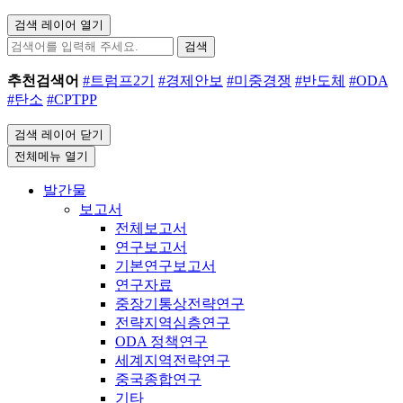
검색 레이어 열기
검색
추천검색어
#트럼프2기
#경제안보
#미중경쟁
#반도체
#ODA
#탄소
#CPTPP
검색 레이어 닫기
전체메뉴 열기
발간물
보고서
전체보고서
연구보고서
기본연구보고서
연구자료
중장기통상전략연구
전략지역심층연구
ODA 정책연구
세계지역전략연구
중국종합연구
기타