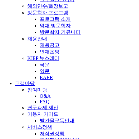
해외연수/출장보고
방문학자 프로그램
프로그램 소개
역대 방문학자
방문학자 커뮤니티
채용안내
채용공고
인재초빙
KIEP 뉴스레터
국문
영문
EAER
고객마당
참여마당
Q&A
FAQ
연구과제 제안
이용자 가이드
발간물구독안내
서비스정책
저작권정책