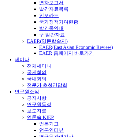
연차보고서
발간자료목록
인포카드
국가정책기여현황
발간물안내
구 발간자료
EAER(영문학술지)
EAER(East Asian Economic Review)
EAER 홈페이지 바로가기
세미나
전체세미나
국제회의
국내회의
전문가 초청간담회
연구원소식
공지사항
연구원동정
보도자료
언론속 KIEP
언론기고
언론인터뷰
연구원관련기사