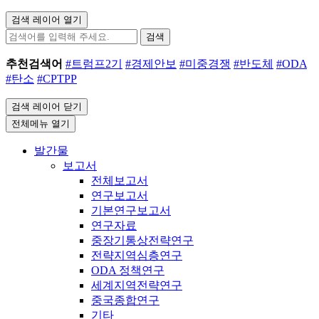
검색 레이어 열기
검색
추천검색어
#트럼프2기
#경제안보
#미중경쟁
#반도체
#ODA
#탄소
#CPTPP
검색 레이어 닫기
전체메뉴 열기
발간물
보고서
전체보고서
연구보고서
기본연구보고서
연구자료
중장기통상전략연구
전략지역심층연구
ODA 정책연구
세계지역전략연구
중국종합연구
기타