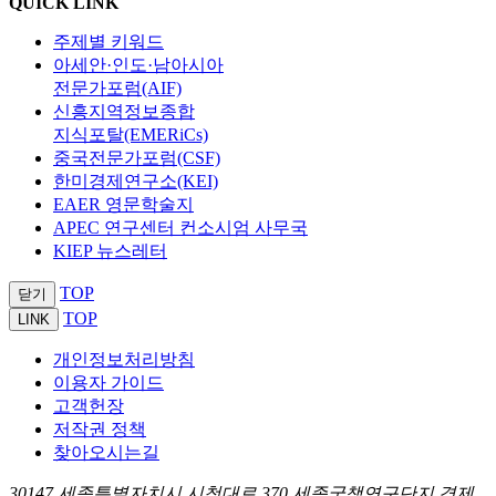
QUICK LINK
주제별 키워드
아세안·인도·남아시아
전문가포럼(AIF)
신흥지역정보종합
지식포탈(EMERiCs)
중국전문가포럼(CSF)
한미경제연구소(KEI)
EAER 영문학술지
APEC 연구센터 컨소시엄 사무국
KIEP 뉴스레터
TOP
닫기
TOP
LINK
개인정보처리방침
이용자 가이드
고객헌장
저작권 정책
찾아오시는길
30147 세종특별자치시 시청대로 370 세종국책연구단지 경제