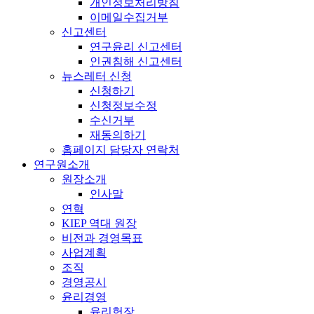
개인정보처리방침
이메일수집거부
신고센터
연구윤리 신고센터
인권침해 신고센터
뉴스레터 신청
신청하기
신청정보수정
수신거부
재동의하기
홈페이지 담당자 연락처
연구원소개
원장소개
인사말
연혁
KIEP 역대 원장
비전과 경영목표
사업계획
조직
경영공시
윤리경영
윤리헌장