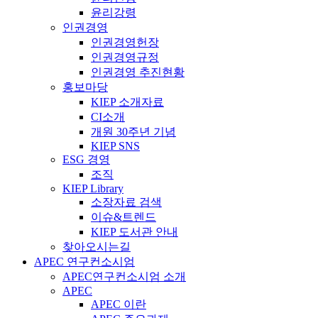
윤리강령
인권경영
인권경영헌장
인권경영규정
인권경영 추진현황
홍보마당
KIEP 소개자료
CI소개
개원 30주년 기념
KIEP SNS
ESG 경영
조직
KIEP Library
소장자료 검색
이슈&트렌드
KIEP 도서관 안내
찾아오시는길
APEC 연구컨소시엄
APEC연구컨소시엄 소개
APEC
APEC 이란