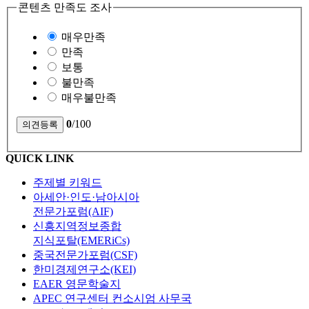
콘텐츠 만족도 조사
매우만족
만족
보통
불만족
매우불만족
0
/100
QUICK LINK
주제별 키워드
아세안·인도·남아시아
전문가포럼(AIF)
신흥지역정보종합
지식포탈(EMERiCs)
중국전문가포럼(CSF)
한미경제연구소(KEI)
EAER 영문학술지
APEC 연구센터 컨소시엄 사무국