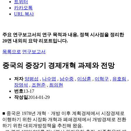
트위터
카카오톡
URL 복사
주요 연구보고서의 연구 목적과 내용, 정책 시사점을 정리한
20면 내외의 요약 리포트입니다.
목록으로
연구보고서
중국의 중장기 경제개혁 과제와 전망
저자
양평섭
,
나수엽
,
남수중
,
이상훈
,
이혁구
,
유호림
,
장영석
,
조현준
,
최의현
번호
13-17
작성일
2014-01-29
■ 중국은 1978년 개혁ㆍ개방 이후 계획경제에서 시장경제로
이행하기 위한 시장화 개혁과 폐쇄경제에서 개방경제로 전환
하기 위한 대외개방정책을 추진해 왔음.