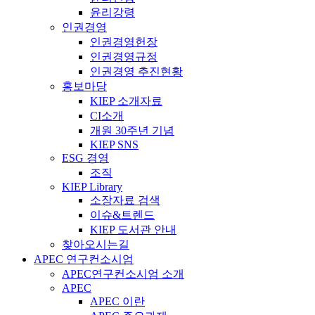
윤리강령
인권경영
인권경영헌장
인권경영규정
인권경영 추진현황
홍보마당
KIEP 소개자료
CI소개
개원 30주년 기념
KIEP SNS
ESG 경영
조직
KIEP Library
소장자료 검색
이슈&트렌드
KIEP 도서관 안내
찾아오시는길
APEC 연구컨소시엄
APEC연구컨소시엄 소개
APEC
APEC 이란