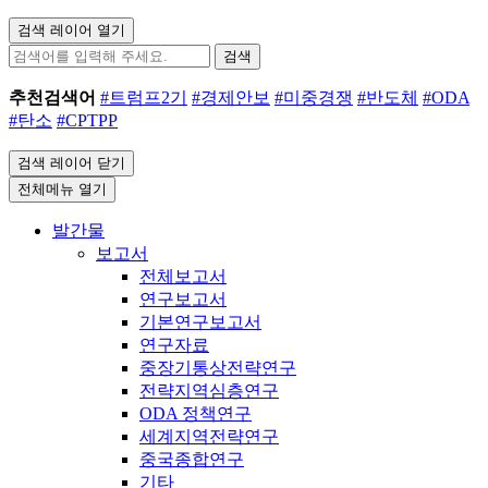
검색 레이어 열기
검색
추천검색어
#트럼프2기
#경제안보
#미중경쟁
#반도체
#ODA
#탄소
#CPTPP
검색 레이어 닫기
전체메뉴 열기
발간물
보고서
전체보고서
연구보고서
기본연구보고서
연구자료
중장기통상전략연구
전략지역심층연구
ODA 정책연구
세계지역전략연구
중국종합연구
기타