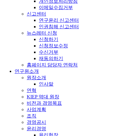
개인정보처리방침
이메일수집거부
신고센터
연구윤리 신고센터
인권침해 신고센터
뉴스레터 신청
신청하기
신청정보수정
수신거부
재동의하기
홈페이지 담당자 연락처
연구원소개
원장소개
인사말
연혁
KIEP 역대 원장
비전과 경영목표
사업계획
조직
경영공시
윤리경영
윤리헌장