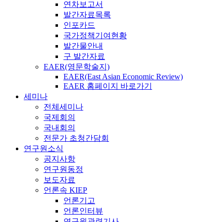
연차보고서
발간자료목록
인포카드
국가정책기여현황
발간물안내
구 발간자료
EAER(영문학술지)
EAER(East Asian Economic Review)
EAER 홈페이지 바로가기
세미나
전체세미나
국제회의
국내회의
전문가 초청간담회
연구원소식
공지사항
연구원동정
보도자료
언론속 KIEP
언론기고
언론인터뷰
연구원관련기사