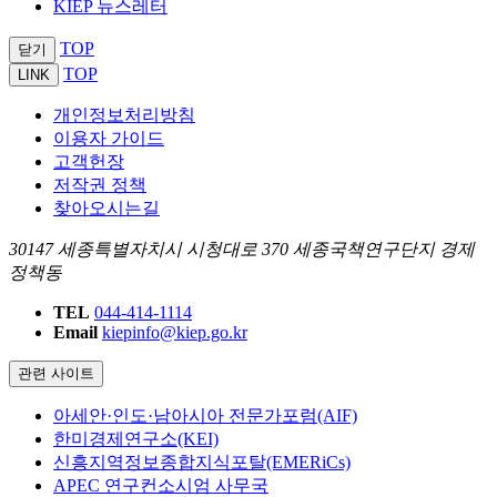
KIEP 뉴스레터
TOP
닫기
TOP
LINK
개인정보처리방침
이용자 가이드
고객헌장
저작권 정책
찾아오시는길
30147 세종특별자치시 시청대로 370 세종국책연구단지 경제
정책동
TEL
044-414-1114
Email
kiepinfo@kiep.go.kr
관련 사이트
아세안·인도·남아시아 전문가포럼(AIF)
한미경제연구소(KEI)
신흥지역정보종합지식포탈(EMERiCs)
APEC 연구컨소시엄 사무국