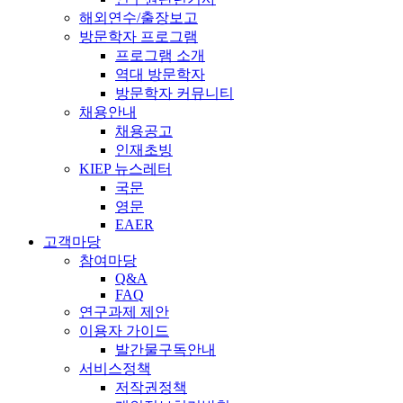
해외연수/출장보고
방문학자 프로그램
프로그램 소개
역대 방문학자
방문학자 커뮤니티
채용안내
채용공고
인재초빙
KIEP 뉴스레터
국문
영문
EAER
고객마당
참여마당
Q&A
FAQ
연구과제 제안
이용자 가이드
발간물구독안내
서비스정책
저작권정책