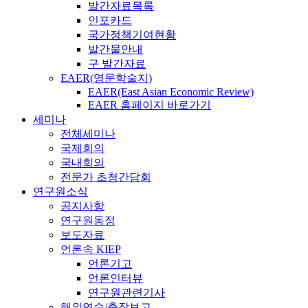
발간자료목록
인포카드
국가정책기여현황
발간물안내
구 발간자료
EAER(영문학술지)
EAER(East Asian Economic Review)
EAER 홈페이지 바로가기
세미나
전체세미나
국제회의
국내회의
전문가 초청간담회
연구원소식
공지사항
연구원동정
보도자료
언론속 KIEP
언론기고
언론인터뷰
연구원관련기사
해외연수/출장보고