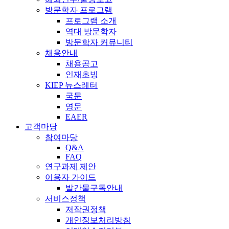
방문학자 프로그램
프로그램 소개
역대 방문학자
방문학자 커뮤니티
채용안내
채용공고
인재초빙
KIEP 뉴스레터
국문
영문
EAER
고객마당
참여마당
Q&A
FAQ
연구과제 제안
이용자 가이드
발간물구독안내
서비스정책
저작권정책
개인정보처리방침