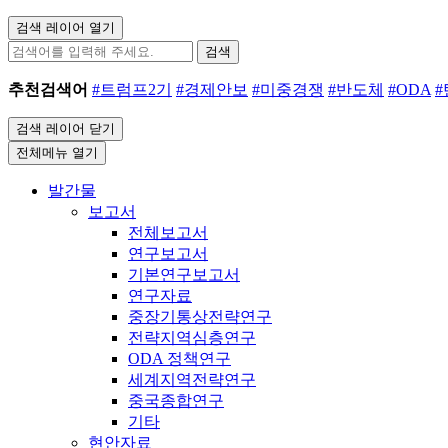
검색 레이어 열기
검색
추천검색어
#트럼프2기
#경제안보
#미중경쟁
#반도체
#ODA
검색 레이어 닫기
전체메뉴 열기
발간물
보고서
전체보고서
연구보고서
기본연구보고서
연구자료
중장기통상전략연구
전략지역심층연구
ODA 정책연구
세계지역전략연구
중국종합연구
기타
현안자료