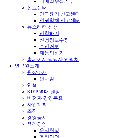
이메일수집거부
신고센터
연구윤리 신고센터
인권침해 신고센터
뉴스레터 신청
신청하기
신청정보수정
수신거부
재동의하기
홈페이지 담당자 연락처
연구원소개
원장소개
인사말
연혁
KIEP 역대 원장
비전과 경영목표
사업계획
조직
경영공시
윤리경영
윤리헌장
윤리강령