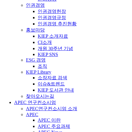
인권경영
인권경영헌장
인권경영규정
인권경영 추진현황
홍보마당
KIEP 소개자료
CI소개
개원 30주년 기념
KIEP SNS
ESG 경영
조직
KIEP Library
소장자료 검색
이슈&트렌드
KIEP 도서관 안내
찾아오시는길
APEC 연구컨소시엄
APEC연구컨소시엄 소개
APEC
APEC 이란
APEC 주요과제